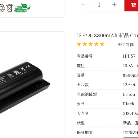
12 セル 8800mAh 新品 Co
957 評価
商品番号
HJP57
電圧
10.8V
容量
8800m
セル数
12 セル
充電池種類
Li-ion
カラー
Black
大きさ
218.40x
状態
新品、
保証期間
1年間の