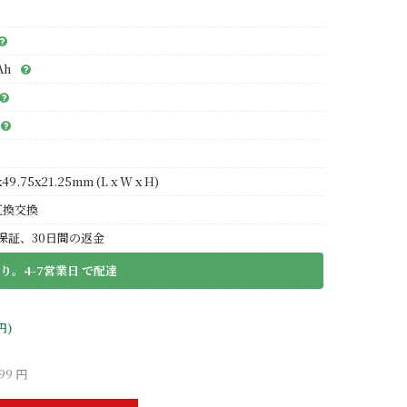
Ah
49.75x21.25mm (L x W x H)
互換交換
保証、30日間の返金
り。4-7営業日 で配達
円)
99 円