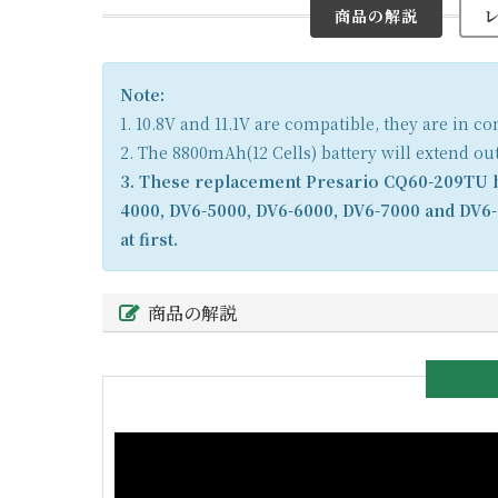
商品の解説
Note:
1. 10.8V and 11.1V are compatible, they are in 
2. The 8800mAh(12 Cells) battery will extend ou
3. These replacement Presario CQ60-209TU ba
4000, DV6-5000, DV6-6000, DV6-7000 and DV6-
at first.
商品の解説