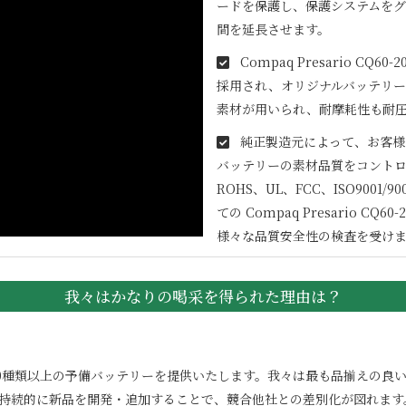
ードを保護し、保護システムを
間を延長させます。
Compaq Presario CQ60-2
採用され、オリジナルバッテリー
素材が用いられ、耐摩耗性も耐
純正製造元によって、お客様
バッテリーの素材品質をコントロ
ROHS、UL、FCC、ISO900
ての
Compaq Presario CQ60-
様々な品質安全性の検査を受け
我々はかなりの喝采を得られた理由は？
100000種類以上の予備バッテリーを提供いたします。我々は最も品揃え
。持続的に新品を開発・追加することで、競合他社との差別化が図れます