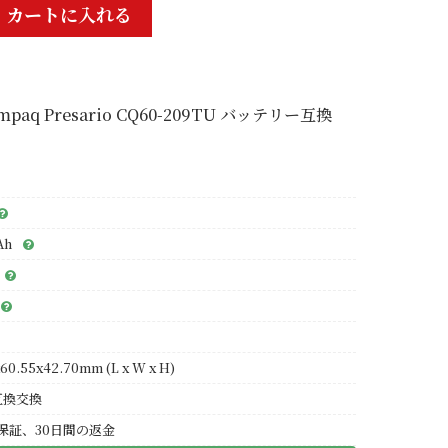
カートに入れる
mpaq Presario CQ60-209TU バッテリー互換
Ah
60.55x42.70mm (L x W x H)
互換交換
保証、30日間の返金