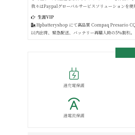
我々はPaypalグローバルサービスソリューションを使
生涯VIP
Hpbatteryshop にて高品質
Compaq Presario C
以内出荷、緊急配送、バッテリー再購入時の5%割引。
過充電保護
過電流保護