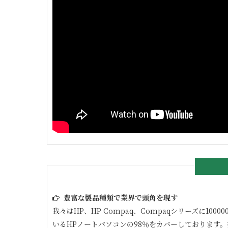
豊富な製品種類で業界で頭角を現す
我々はHP、HP Compaq、Compaqシリーズに
いるHPノートパソコンの98％をカバーしております