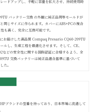
グレードアップし、手軽に容量を拡大させ、持続使用時
09TU
バッテリー交換 の外観に純正品同等モールドが
と同じサイズに作られます。カバーにABS+PCの複合
圧性も高く、完全に互換可能です。
にお届けした高品質
Compaq Presario CQ60-209TU
ールし、生産工程を最適化させます。そして、CE、
1/9002などの安全性に関する国際認証に合格するよう、全
209TU
交換バッテリーは純正品適合基準に基づいて
ました。
の良いHPブランドの型番を持っており、日本市場に流通して
。