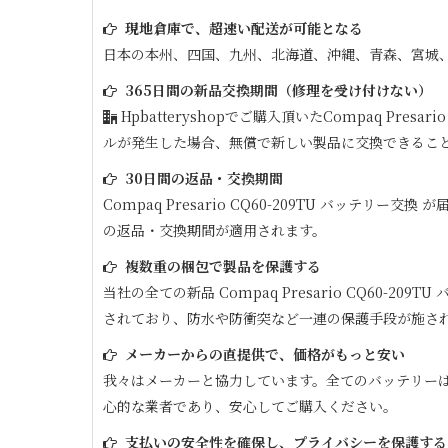
現地倉庫で、超速い配送が可能となる
日本の本州、四国、九州、北海道、沖縄、青森、宮城
365日間の新品交換期間（修理を受け付けない）
Hpbatteryshopでご購入頂いた
Compaq Presario
ルが発生した場合、無償で新しい製品に交換できるこ
30日間の返品・交換期間
Compaq Presario CQ60-209TU
バッテリー交換 が
の返品・交換期間が適用されます。
複数重の梱包で製品を保護する
当社の全ての新品
Compaq Presario CQ60-209TU
バ
されており、防水や防衝突など一連の保護手段が施さ
メーカーからの直提供で、価格がもっと安い
我々はメーカーと協力しています。全てのバッテリー
心的な業者であり、安心してご購入ください。
支払いの安全性を確保し、プライバシーを保護する