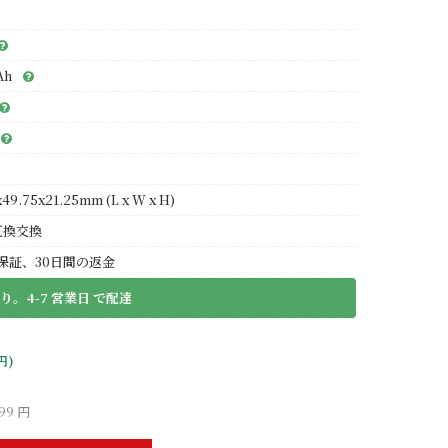
Ah
49.75x21.25mm (L x W x H)
互換交換
保証、30日間の返金
り。4-7 営業日 で配達
円)
99 円