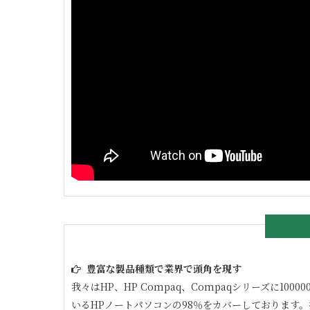
豊富な製品種類で業界で頭角を現す
我々はHP、HP Compaq、Compaqシリーズに
いるHPノートパソコンの98％をカバーしております