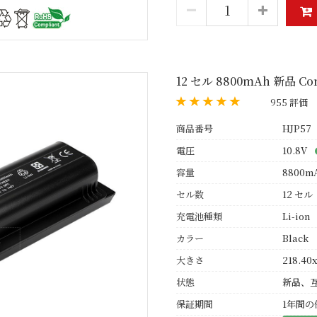
12 セル 8800mAh 新品 Co
955 評価
商品番号
HJP57
電圧
10.8V
容量
8800m
セル数
12 セル
充電池種類
Li-ion
カラー
Black
大きさ
218.40x
状態
新品、
保証期間
1年間の