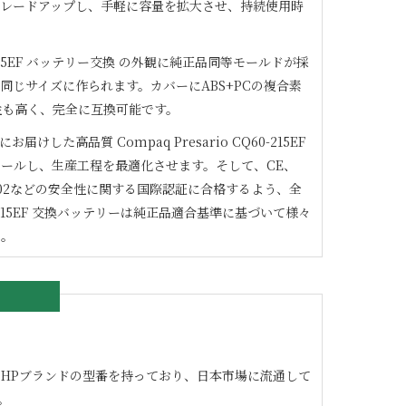
グレードアップし、手軽に容量を拡大させ、持続使用時
15EF
バッテリー交換 の外観に純正品同等モールドが採
同じサイズに作られます。カバーにABS+PCの複合素
性も高く、完全に互換可能です。
にお届けした高品質
Compaq Presario CQ60-215EF
ールし、生産工程を最適化させます。そして、CE、
1/9002などの安全性に関する国際認証に合格するよう、全
15EF
交換バッテリーは純正品適合基準に基づいて様々
た。
の良いHPブランドの型番を持っており、日本市場に流通して
。