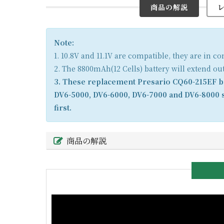
商品の解説
Note:
1. 10.8V and 11.1V are compatible, they are in 
2. The 8800mAh(12 Cells) battery will extend ou
3. These replacement Presario CQ60-215EF ba
DV6-5000, DV6-6000, DV6-7000 and DV6-8000 s
first.
商品の解説