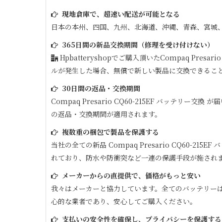
現地倉庫で、超速い配送が可能となる
日本の本州、四国、九州、北海道、沖縄、青森、宮城
365日間の新品交換期間（修理を受け付けない）
Hpbatteryshopでご購入頂いた
Compaq Presario
ルが発生した場合、無償で新しい製品に交換できるこ
30日間の返品・交換期間
Compaq Presario CQ60-215EF
バッテリー交換 が届
の返品・交換期間が適用されます。
複数重の梱包で製品を保護する
当社の全ての新品
Compaq Presario CQ60-215EF
バ
れており、防水や防衝突など一連の保護手段が施され
メーカーからの直提供で、価格がもっと安い
我々はメーカーと協力しています。全てのバッテリー
心的な業者であり、安心してご購入ください。
支払いの安全性を確保し、プライバシーを保護する