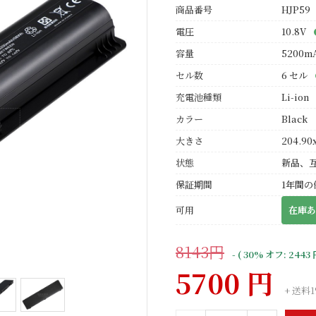
商品番号
HJP59
電圧
10.8V
容量
5200m
セル数
6 セル
充電池種類
Li-ion
カラー
Black
大きさ
204.90x
状態
新品、
保証期間
1年間の
可用
在庫あ
8143円
- ( 30% オフ: 2443 
5700 円
+ 送料1