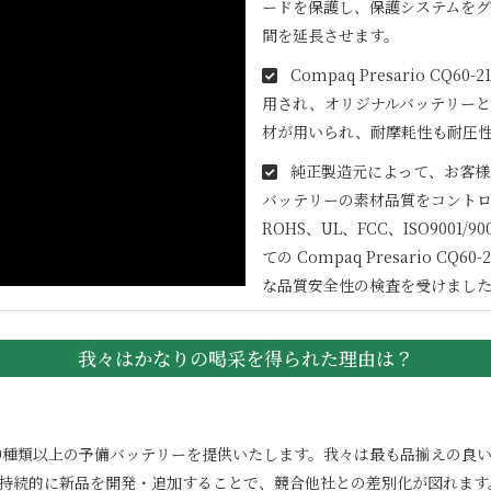
ードを保護し、保護システムを
間を延長させます。
Compaq Presario CQ60-2
用され、オリジナルバッテリーと
材が用いられ、耐摩耗性も耐圧
純正製造元によって、お客様
バッテリーの素材品質をコントロ
ROHS、UL、FCC、ISO900
ての
Compaq Presario CQ60-2
な品質安全性の検査を受けまし
我々はかなりの喝采を得られた理由は？
100000種類以上の予備バッテリーを提供いたします。我々は最も品揃え
。持続的に新品を開発・追加することで、競合他社との差別化が図れます