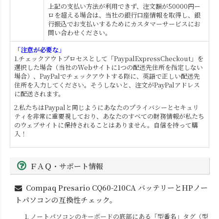
上記の支払い方法が利用できず、注文額が50000円ー
ロを超える場合は、当社の銀行口座情報を取得し、銀
行振込でお支払いするためにカスタマーサービスにお
問い合わせください。
「注意が必要な」
1.チェックアウトプロセスとして「PaypalExpressCheckout」を
選択した場合（当社のWebサイトに1つの配送先住所を指定しない
場合）、PayPalでチェックアウトする際に、英語で正しい配送先
住所を入力してください。そうしないと、注文がPayPalアドレス
に配送されます。
2.私たちはPaypalと同じようにあなたのプライバシーとセキュリ
ティを非常に重要視しており、あなたのすべての財務情報が私たち
のウェブサイトに保持されることはありません。自信を持って購
入！
ＦＡＱ・サポート情報
Compaq Presario CQ60-210CA
バッテリーとHPノー
トパソコンの互換性チェック。
1. ノートパソコンのキーボードの底部にある「型番名」タグ（型