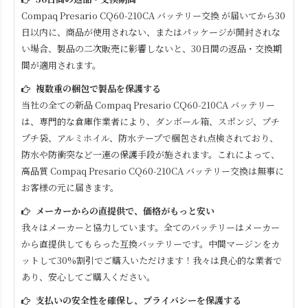
Compaq Presario CQ60-210CA
バッテリー交換 が届いてから30
日以内に、商品が使用されない、またはパッケージが開封されな
い場合、製品の二次販売に影響しないと、30日間の返品・交換期
間が適用されます。
複数重の梱包で製品を保護する
当社の全ての新品
Compaq Presario CQ60-210CA
バッテリー
は、専門的な倉庫作業者により、ダンボール箱、スポンジ、プチ
プチ袋、アルミホイル、防水テープで梱包され点検されており、
防水や防衝突など一連の保護手段が施されます。これによって、
高品質
Compaq Presario CQ60-210CA
バッテリー交換は無事に
お客様の元に届きます。
メーカーからの直提供で、価格がもっと安い
我々はメーカーと協力しています。全てのバッテリーはメーカー
から直提供してもらった互換バッテリーです。中間マージンをカ
ットして30%割引でご購入いただけます！我々は良心的な業者で
あり、安心してご購入ください。
支払いの安全性を確保し、プライバシーを保護する