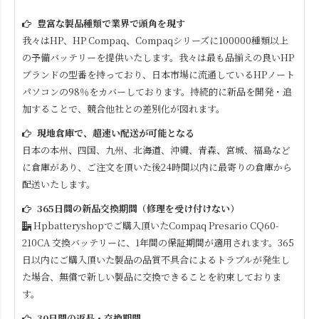
豊富な製品種類で業界で頭角を現す
我々はHP、HP Compaq、Compaqシリーズに100000種類以上
の予備バッテリーを提供いたします。我々は最も品揃えの良いHP
ブランドの型番を持っており、日本市場に流通しているHPノート
パソコンの98％をカバーしております。持続的に新品を開発・追
加することで、競合他社との差別化が図れます。
現地倉庫で、超速い配送が可能となる
日本の本州、四国、九州、北海道、沖縄、青森、宮城、福島など
に倉庫があり、ご注文を頂いた後24時間以内に最寄りの倉庫から
配送いたします。
365日間の新品交換期間（修理を受け付けない）
Hpbatteryshopでご購入頂いた
Compaq Presario CQ60-
210CA
交換バッテリーに、1年間の保証期間が適用されます。365
日以内にご購入頂いた製品の品質不具合によるトラブルが発生し
た場合、無償で新しい製品に交換できることを約束しておりま
す。
30日間の返品・交換期間