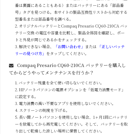
番は裏面にあることもある）またはバッテリーにある「部品番
号」タグを見つける。本サイトの製品互換性リストから対応する
型番名または部品番号を調べる。
2. オリジナルバッテリーと
Compaq Presario CQ60-210CA
バッ
テリー交換 の電圧や容量を比較し、製品全体図を確認し、ポー
トと外見が同じであるかをチェックする。
3. 解決できない場合、
「お問い合わせ」
または
「正しいバッテ
リーの見つけ方」
をタップしてください。
Compaq Presario CQ60-210CA
バッテリーを購入し
てからどうやってメンテナンスを行うか？
1. バッテリー残量を全て使い切らないでください。
2. HPノートパソコンの電源オプションを「低電力消費モード」
に設定する。
3. 電力消費の高い不要なアプリを使用しないでください。
4. スクリーンの明度を下げる。
5. 長い間ノートパソコンを使用しない場合、1ヶ月1回にバッテリ
ーを放電してから再充電してください。そして、バッテリーを取
り出して乾燥した涼しい場所に保管してください。