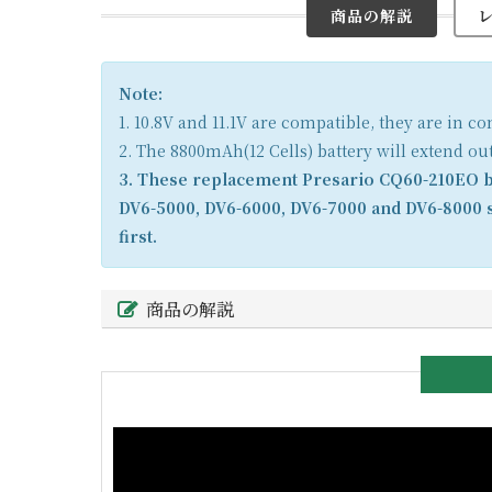
商品の解説
Note:
1. 10.8V and 11.1V are compatible, they are in 
2. The 8800mAh(12 Cells) battery will extend ou
3. These replacement Presario CQ60-210EO ba
DV6-5000, DV6-6000, DV6-7000 and DV6-8000 s
first.
商品の解説