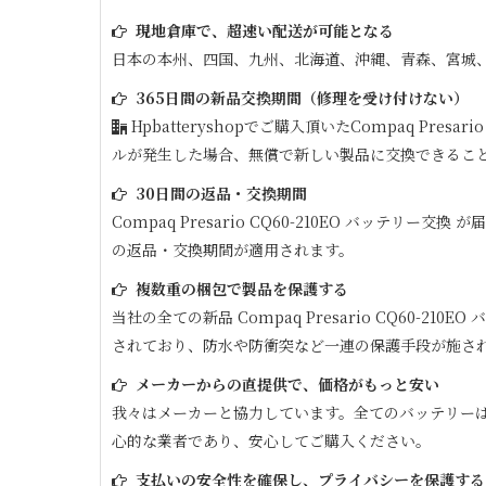
現地倉庫で、超速い配送が可能となる
日本の本州、四国、九州、北海道、沖縄、青森、宮城
365日間の新品交換期間（修理を受け付けない）
Hpbatteryshopでご購入頂いた
Compaq Presario
ルが発生した場合、無償で新しい製品に交換できるこ
30日間の返品・交換期間
Compaq Presario CQ60-210EO
バッテリー交換 が
の返品・交換期間が適用されます。
複数重の梱包で製品を保護する
当社の全ての新品
Compaq Presario CQ60-210EO
バ
されており、防水や防衝突など一連の保護手段が施さ
メーカーからの直提供で、価格がもっと安い
我々はメーカーと協力しています。全てのバッテリー
心的な業者であり、安心してご購入ください。
支払いの安全性を確保し、プライバシーを保護する