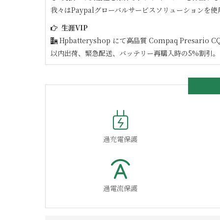
我々はPaypalグローバルサービスソリューションを使
生涯VIP
Hpbatteryshop にて高品質
Compaq Presario C
以内出荷、緊急配送、バッテリー再購入時の5%割引。
過充電保護
過電流保護