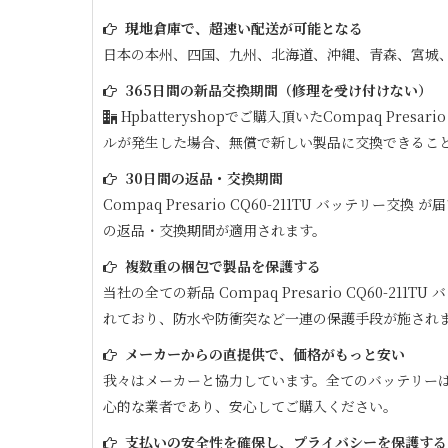
現地倉庫で、超速い配送が可能となる
日本の本州、四国、九州、北海道、沖縄、青森、宮城
365日間の新品交換期間（修理を受け付けない）
Hpbatteryshopでご購入頂いた
Compaq Presario
ルが発生した場合、無償で新しい製品に交換できるこ
30日間の返品・交換期間
Compaq Presario CQ60-211TU
バッテリー交換 が届
の返品・交換期間が適用されます。
複数重の梱包で製品を保護する
当社の全ての新品
Compaq Presario CQ60-211TU
バ
れており、防水や防衝突など一連の保護手段が施され
メーカーからの直提供で、価格がもっと安い
我々はメーカーと協力しています。全てのバッテリー
心的な業者であり、安心してご購入ください。
支払いの安全性を確保し、プライバシーを保護する