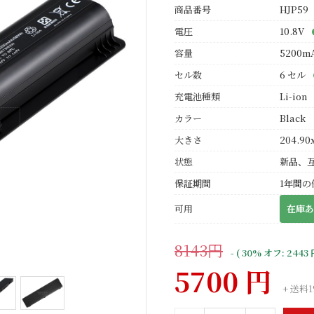
商品番号
HJP59
電圧
10.8V
容量
5200m
セル数
6 セル
充電池種類
Li-ion
カラー
Black
大きさ
204.90x
状態
新品、
保証期間
1年間の
可用
在庫あ
8143円
- ( 30% オフ: 2443 
5700 円
+ 送料1