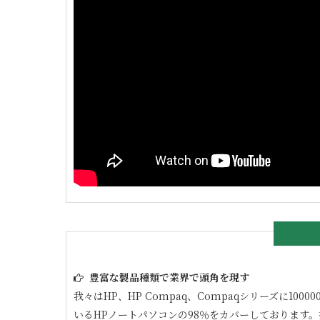
豊富な製品種類で業界で頭角を現す
我々はHP、HP Compaq、Compaqシリーズに
いるHPノートパソコンの98％をカバーしております