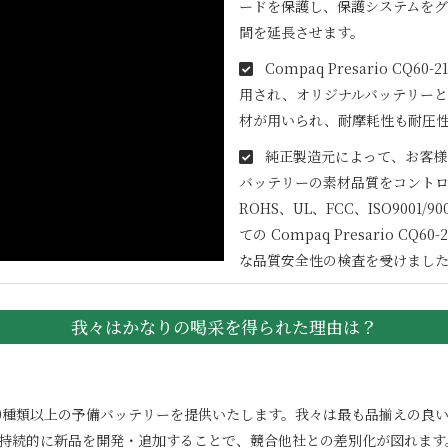
ードを保護し、保護システムを
間を延長させます。
Compaq Presario CQ60-2
用され、オリジナルバッテリーと
材が用いられ、耐摩耗性も耐圧
純正製造元によって、お客様
バッテリーの素材品質をコントロ
ROHS、UL、FCC、ISO900
ての
Compaq Presario CQ60-2
な品質安全性の検査を受けまし
我々はかなりの喝采を得られた理由は？
100000種類以上の予備バッテリーを提供いたします。我々は最も品揃え
。持続的に新品を開発・追加することで、競合他社との差別化が図れます