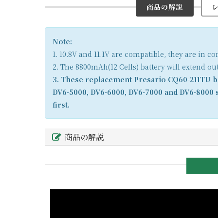
商品の解説
Note:
1. 10.8V and 11.1V are compatible, they are in 
2. The 8800mAh(12 Cells) battery will extend ou
3. These replacement Presario CQ60-211TU ba
DV6-5000, DV6-6000, DV6-7000 and DV6-8000 s
first.
商品の解説