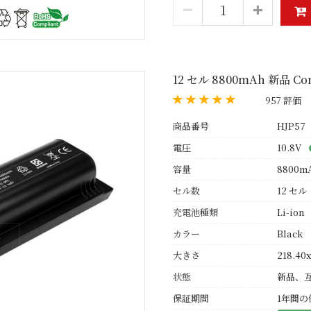
12 セル 8800mAh 新品 Co
957 評価
商品番号
HJP57
電圧
10.8V
容量
8800m
セル数
12 セル
充電池種類
Li-ion
カラー
Black
大きさ
218.40x
状態
新品、
保証期間
1年間の