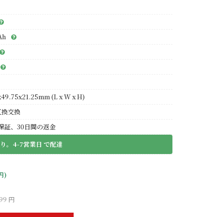
Ah
49.75x21.25mm (L x W x H)
互換交換
保証、30日間の返金
り。4-7営業日 で配達
円)
99 円