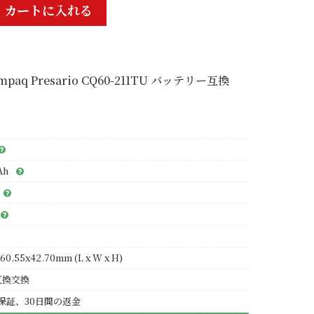
カートに入れる
mpaq Presario CQ60-211TU バッテリー互換
Ah
60.55x42.70mm (L x W x H)
互換交換
保証、30日間の返金