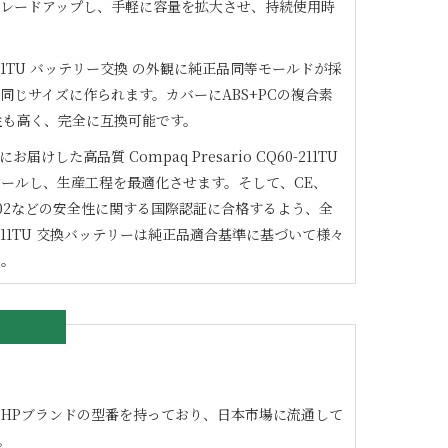
グレードアップし、手軽に容量を拡大させ、持続使用時
11TU
バッテリー交換 の外観に純正品同等モールドが採
同じサイズに作られます。カバーにABS+PCの複合素
性も高く、完全に互換可能です。
にお届けした高品質
Compaq Presario CQ60-211TU
ールし、生産工程を最適化させます。そして、CE、
1/9002などの安全性に関する国際認証に合格するよう、全
11TU
交換バッテリーは純正品適合基準に基づいて様々
た。
の良いHPブランドの型番を持っており、日本市場に流通して
。