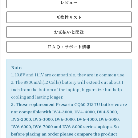
レビュー
互換性リスト
お支払いと配送
ＦＡＱ・サポート情報
Note:
1. 10.8V and 11.1V are compatible, they are in common use.
2. The 8800mAh(12 Cells) battery will extend out about 1
inch from the bottom of the laptop, bigger size but help
cooling and lasting longer.
3. These replacement Presario CQ60-213TU batteries are
not compatible with DV4-3000, DV4-4000, DV4-5000,
DV5-2000, DV5-3000, DV6-3000, DV6-4000, DV6-5000,
DV6-6000, DV6-7000 and DV6-8000 series laptops. So
before placing an order please compare the product