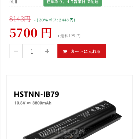
可用
在庫あり。4-7営業日 で配達
8143円
- ( 30% オフ: 2443 円)
5700 円
+ 送料199 円
カートに入れる