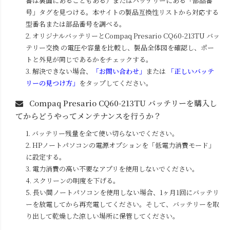
番は裏面にあることもある）またはバッテリーにある「部品番
号」タグを見つける。本サイトの製品互換性リストから対応する
型番名または部品番号を調べる。
2. オリジナルバッテリーと
Compaq Presario CQ60-213TU
バッ
テリー交換 の電圧や容量を比較し、製品全体図を確認し、ポー
トと外見が同じであるかをチェックする。
3. 解決できない場合、
「お問い合わせ」
または
「正しいバッテ
リーの見つけ方」
をタップしてください。
Compaq Presario CQ60-213TU
バッテリーを購入し
てからどうやってメンテナンスを行うか？
1. バッテリー残量を全て使い切らないでください。
2. HPノートパソコンの電源オプションを「低電力消費モード」
に設定する。
3. 電力消費の高い不要なアプリを使用しないでください。
4. スクリーンの明度を下げる。
5. 長い間ノートパソコンを使用しない場合、1ヶ月1回にバッテリ
ーを放電してから再充電してください。そして、バッテリーを取
り出して乾燥した涼しい場所に保管してください。