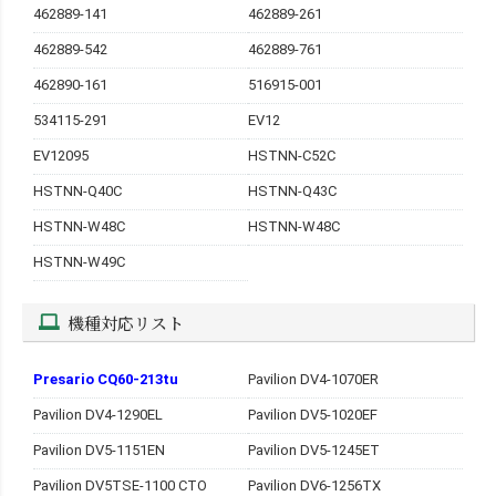
462889-141
462889-261
462889-542
462889-761
462890-161
516915-001
534115-291
EV12
EV12095
HSTNN-C52C
HSTNN-Q40C
HSTNN-Q43C
HSTNN-W48C
HSTNN-W48C
HSTNN-W49C
機種対応リスト
Presario CQ60-213tu
Pavilion DV4-1070ER
Pavilion DV4-1290EL
Pavilion DV5-1020EF
Pavilion DV5-1151EN
Pavilion DV5-1245ET
Pavilion DV5TSE-1100 CTO
Pavilion DV6-1256TX