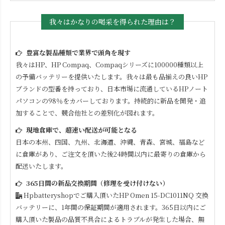
我々はかなりの喝采を得られた理由は？
豊富な製品種類で業界で頭角を現す
我々はHP、HP Compaq、Compaqシリーズに100000種類以上
の予備バッテリーを提供いたします。我々は最も品揃えの良いHP
ブランドの型番を持っており、日本市場に流通しているHPノート
パソコンの98％をカバーしております。持続的に新品を開発・追
加することで、競合他社との差別化が図れます。
現地倉庫で、超速い配送が可能となる
日本の本州、四国、九州、北海道、沖縄、青森、宮城、福島など
に倉庫があり、ご注文を頂いた後24時間以内に最寄りの倉庫から
配送いたします。
365日間の新品交換期間（修理を受け付けない）
Hpbatteryshopでご購入頂いた
HP Omen 15-DC1011NQ
交換
バッテリーに、1年間の保証期間が適用されます。365日以内にご
購入頂いた製品の品質不具合によるトラブルが発生した場合、無