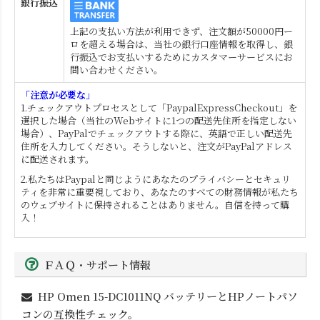
銀行振込
上記の支払い方法が利用できず、注文額が50000円ー
ロを超える場合は、当社の銀行口座情報を取得し、銀
行振込でお支払いするためにカスタマーサービスにお
問い合わせください。
「注意が必要な」
1.チェックアウトプロセスとして「PaypalExpressCheckout」を
選択した場合（当社のWebサイトに1つの配送先住所を指定しない
場合）、PayPalでチェックアウトする際に、英語で正しい配送先
住所を入力してください。そうしないと、注文がPayPalアドレス
に配送されます。
2.私たちはPaypalと同じようにあなたのプライバシーとセキュリ
ティを非常に重要視しており、あなたのすべての財務情報が私たち
のウェブサイトに保持されることはありません。自信を持って購
入！
ＦＡＱ・サポート情報
HP Omen 15-DC1011NQ
バッテリーとHPノートパソ
コンの互換性チェック。