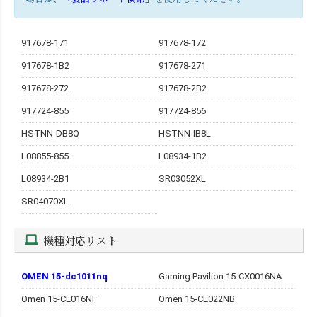
917678-171
917678-172
917678-1B2
917678-271
917678-272
917678-2B2
917724-855
917724-856
HSTNN-DB8Q
HSTNN-IB8L
L08855-855
L08934-1B2
L08934-2B1
SR03052XL
SR04070XL
機種対応リスト
OMEN 15-dc1011nq
Gaming Pavilion 15-CX0016NA
Omen 15-CE016NF
Omen 15-CE022NB