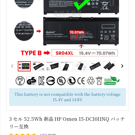
This battery is not compatible with the battery voltage
15.4V and 14.8V.
3 セル 52.5Wh 新品 HP Omen 15-DC1011NQ バッテ
リー互換