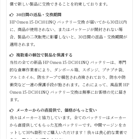
償で新しい製品に交換できることを約束しております。
30日間の返品・交換期間
HP Omen 15-DC1011NQ
バッテリー交換 が届いてから30日以内
に、商品が使用されない、またはパッケージが開封されない場
合、製品の二次販売に影響しないと、30日間の返品・交換期間が
適用されます。
複数重の梱包で製品を保護する
当社の全ての新品
HP Omen 15-DC1011NQ
バッテリーは、専門
的な倉庫作業者により、ダンボール箱、スポンジ、プチプチ袋、
アルミホイル、防水テープで梱包され点検されており、防水や防
衝突など一連の保護手段が施されます。これによって、高品質
HP
Omen 15-DC1011NQ
バッテリー交換は無事にお客様の元に届き
ます。
メーカーからの直提供で、価格がもっと安い
我々はメーカーと協力しています。全てのバッテリーはメーカー
から直提供してもらった互換バッテリーです。中間マージンをカ
ットして30%割引でご購入いただけます！我々は良心的な業者で