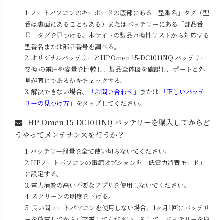
1. ノートパソコンのキーボードの底部にある「型番名」タグ（型
番は裏面にあることもある）またはバッテリーにある「部品番
号」タグを見つける。本サイトの製品互換性リストから対応する
型番名または部品番号を調べる。
2. オリジナルバッテリーと
HP Omen 15-DC1011NQ
バッテリー
交換 の電圧や容量を比較し、製品全体図を確認し、ポートと外
見が同じであるかをチェックする。
3. 解決できない場合、
「お問い合わせ」
または
「正しいバッテ
リーの見つけ方」
をタップしてください。
HP Omen 15-DC1011NQ
バッテリーを購入してからど
うやってメンテナンスを行うか？
1. バッテリー残量を全て使い切らないでください。
2. HPノートパソコンの電源オプションを「低電力消費モード」
に設定する。
3. 電力消費の高い不要なアプリを使用しないでください。
4. スクリーンの明度を下げる。
5. 長い間ノートパソコンを使用しない場合、1ヶ月1回にバッテリ
ーを放電してから再充電してください。そして、バッテリーを取