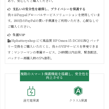
あり、安心してご購入ください。
支払いの安全性を確保し、プライバシーを保護する
我々はPaypalグローバルサービスソリューションを使用していま
す。180日のPayPalの買い手保護をご利用いただき、心配なしで
ご購入ください。
生涯VIP
Hpbatteryshop にて高品質
HP Omen 15-DC1011NQ
バッテ
リー交換をご購入いただくと、我々のVIPサービスを享受できま
す：マンツーマンの専属サービス、24時間以内出荷、緊急配送、
バッテリー再購入時の5%割引。
複数のスマート保護機能を搭載し、安全性を
向上させる
過充電保護
クラスA保護