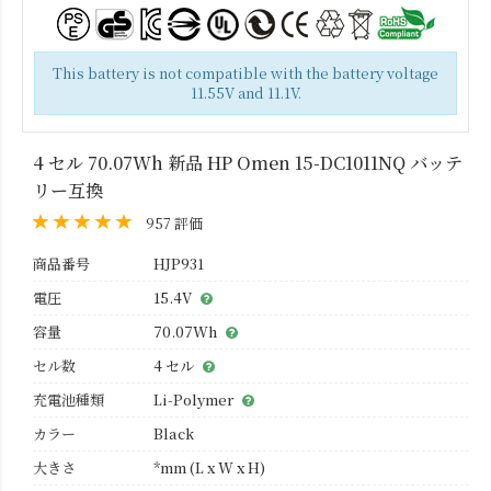
This battery is not compatible with the battery voltage
11.55V and 11.1V.
4 セル 70.07Wh 新品 HP Omen 15-DC1011NQ バッテ
リー互換
957 評価
商品番号
HJP931
電圧
15.4V
容量
70.07Wh
セル数
4 セル
充電池種類
Li-Polymer
カラー
Black
大きさ
*mm (L x W x H)