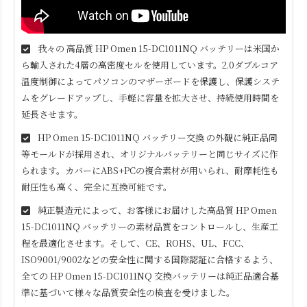
我々の 高品質
HP Omen 15-DC1011NQ
バッテリーは米国か
ら輸入された4層の高密度セルを使用しています。2.0ダブルコア
温度制御によってパソコンのマザーボードを保護し、保護システ
ムをグレードアップし、手軽に容量を拡大させ、持続使用時間を
延長させます。
HP Omen 15-DC1011NQ
バッテリー交換 の外観に純正品同
等モールドが採用され、オリジナルバッテリーと同じサイズに作
られます。カバーにABS+PCの複合素材が用いられ、耐摩耗性も
耐圧性も高く、完全に互換可能です。
純正製造元によって、お客様にお届けした高品質
HP Omen
15-DC1011NQ
バッテリーの素材品質をコントロールし、生産工
程を最適化させます。そして、CE、ROHS、UL、FCC、
ISO9001/9002などの安全性に関する国際認証に合格するよう、
全ての
HP Omen 15-DC1011NQ
交換バッテリーは純正品適合基
準に基づいて様々な品質安全性の検査を受けました。