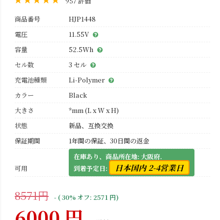
957 評価
商品番号
HJP1448
電圧
11.55V
容量
52.5Wh
セル数
3 セル
充電池種類
Li-Polymer
カラー
Black
大きさ
*mm (L x W x H)
状態
新品、互換交換
保証期間
1年間の保証、30日間の返金
在庫あり、商品所在地: 大阪府.
日本国内 2-4営業日
可用
到着予定日:
8571円
- ( 30% オフ: 2571 円)
6000 円