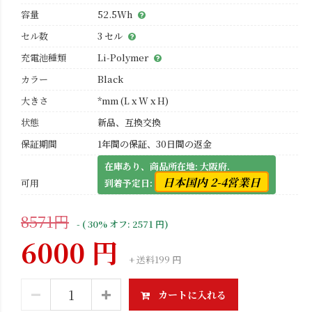
容量
52.5Wh
セル数
3 セル
充電池種類
Li-Polymer
カラー
Black
大きさ
*mm (L x W x H)
状態
新品、互換交換
保証期間
1年間の保証、30日間の返金
在庫あり、商品所在地: 大阪府.
日本国内 2-4営業日
可用
到着予定日:
8571円
- ( 30% オフ: 2571 円)
6000 円
+ 送料199 円
カートに入れる