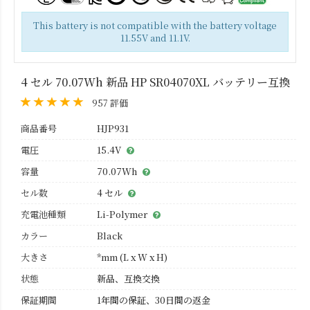
This battery is not compatible with the battery voltage
11.55V and 11.1V.
4 セル 70.07Wh 新品 HP SR04070XL バッテリー互換
957 評価
商品番号
HJP931
電圧
15.4V
容量
70.07Wh
セル数
4 セル
充電池種類
Li-Polymer
カラー
Black
大きさ
*mm (L x W x H)
状態
新品、互換交換
保証期間
1年間の保証、30日間の返金