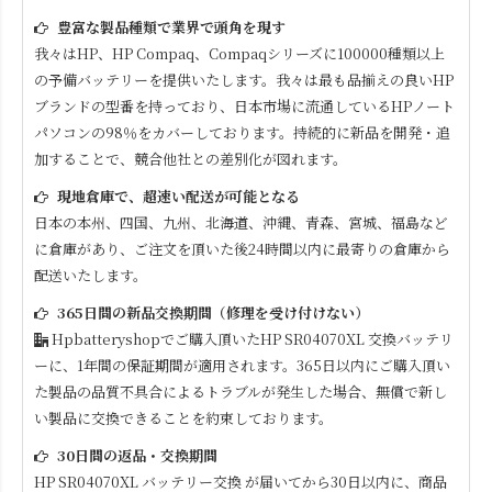
豊富な製品種類で業界で頭角を現す
我々はHP、HP Compaq、Compaqシリーズに100000種類以上
の予備バッテリーを提供いたします。我々は最も品揃えの良いHP
ブランドの型番を持っており、日本市場に流通しているHPノート
パソコンの98％をカバーしております。持続的に新品を開発・追
加することで、競合他社との差別化が図れます。
現地倉庫で、超速い配送が可能となる
日本の本州、四国、九州、北海道、沖縄、青森、宮城、福島など
に倉庫があり、ご注文を頂いた後24時間以内に最寄りの倉庫から
配送いたします。
365日間の新品交換期間（修理を受け付けない）
Hpbatteryshopでご購入頂いた
HP SR04070XL
交換バッテリ
ーに、1年間の保証期間が適用されます。365日以内にご購入頂い
た製品の品質不具合によるトラブルが発生した場合、無償で新し
い製品に交換できることを約束しております。
30日間の返品・交換期間
HP SR04070XL
バッテリー交換 が届いてから30日以内に、商品