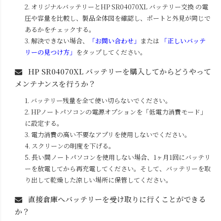
2. オリジナルバッテリーと
HP SR04070XL
バッテリー交換 の電
圧や容量を比較し、製品全体図を確認し、ポートと外見が同じで
あるかをチェックする。
3. 解決できない場合、
「お問い合わせ」
または
「正しいバッテ
リーの見つけ方」
をタップしてください。
HP SR04070XL
バッテリーを購入してからどうやって
メンテナンスを行うか？
1. バッテリー残量を全て使い切らないでください。
2. HPノートパソコンの電源オプションを「低電力消費モード」
に設定する。
3. 電力消費の高い不要なアプリを使用しないでください。
4. スクリーンの明度を下げる。
5. 長い間ノートパソコンを使用しない場合、1ヶ月1回にバッテリ
ーを放電してから再充電してください。そして、バッテリーを取
り出して乾燥した涼しい場所に保管してください。
直接倉庫へバッテリーを受け取りに行くことができる
か？