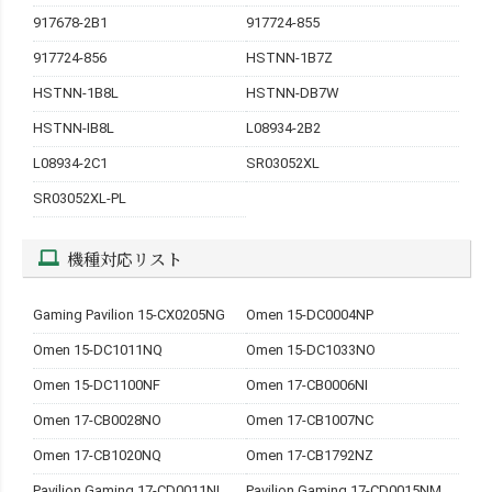
917678-2B1
917724-855
917724-856
HSTNN-1B7Z
HSTNN-1B8L
HSTNN-DB7W
HSTNN-IB8L
L08934-2B2
L08934-2C1
SR03052XL
SR03052XL-PL
機種対応リスト
Gaming Pavilion 15-CX0205NG
Omen 15-DC0004NP
Omen 15-DC1011NQ
Omen 15-DC1033NO
Omen 15-DC1100NF
Omen 17-CB0006NI
Omen 17-CB0028NO
Omen 17-CB1007NC
Omen 17-CB1020NQ
Omen 17-CB1792NZ
Pavilion Gaming 17-CD0011NI
Pavilion Gaming 17-CD0015NM