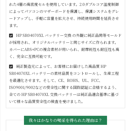
れた4層の高密度セルを使用しています。2.0ダブルコア温度制御
によってパソコンのマザーボードを保護し、保護システムをグレ
ードアップし、手軽に容量を拡大させ、持続使用時間を延長させ
ます。
HP SR04070XL
バッテリー交換 の外観に純正品同等モールド
が採用され、オリジナルバッテリーと同じサイズに作られます。
カバーにABS+PCの複合素材が用いられ、耐摩耗性も耐圧性も高
く、完全に互換可能です。
純正製造元によって、お客様にお届けした高品質
HP
SR04070XL
バッテリーの素材品質をコントロールし、生産工程
を最適化させます。そして、CE、ROHS、UL、FCC、
ISO9001/9002などの安全性に関する国際認証に合格するよう、
全ての
HP SR04070XL
交換バッテリーは純正品適合基準に基づ
いて様々な品質安全性の検査を受けました。
我々はかなりの喝采を得られた理由は？