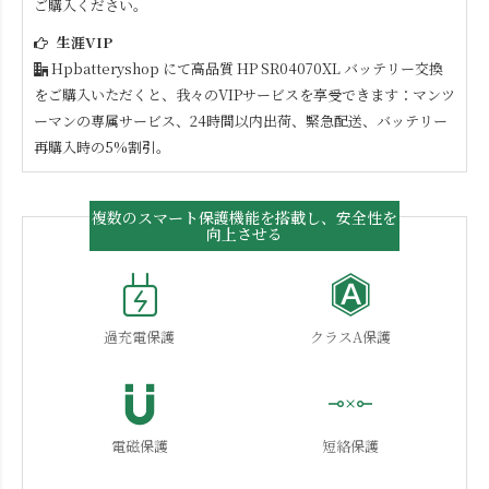
ご購入ください。
生涯VIP
Hpbatteryshop にて高品質
HP SR04070XL
バッテリー交換
をご購入いただくと、我々のVIPサービスを享受できます：マンツ
ーマンの専属サービス、24時間以内出荷、緊急配送、バッテリー
再購入時の5%割引。
複数のスマート保護機能を搭載し、安全性を
向上させる
過充電保護
クラスA保護
電磁保護
短絡保護