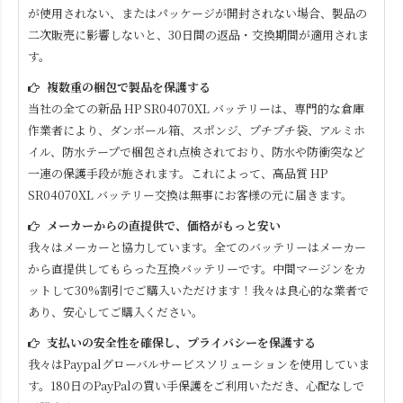
が使用されない、またはパッケージが開封されない場合、製品の
二次販売に影響しないと、30日間の返品・交換期間が適用されま
す。
複数重の梱包で製品を保護する
当社の全ての新品
HP SR04070XL
バッテリーは、専門的な倉庫
作業者により、ダンボール箱、スポンジ、プチプチ袋、アルミホ
イル、防水テープで梱包され点検されており、防水や防衝突など
一連の保護手段が施されます。これによって、高品質
HP
SR04070XL
バッテリー交換は無事にお客様の元に届きます。
メーカーからの直提供で、価格がもっと安い
我々はメーカーと協力しています。全てのバッテリーはメーカー
から直提供してもらった互換バッテリーです。中間マージンをカ
ットして30%割引でご購入いただけます！我々は良心的な業者で
あり、安心してご購入ください。
支払いの安全性を確保し、プライバシーを保護する
我々はPaypalグローバルサービスソリューションを使用していま
す。180日のPayPalの買い手保護をご利用いただき、心配なしで