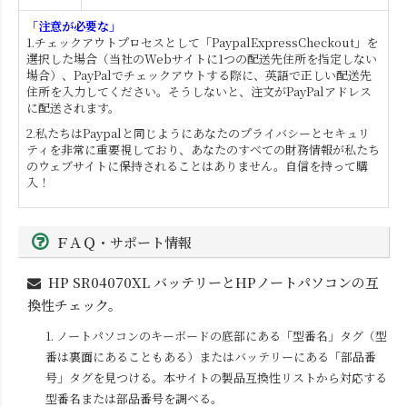
「注意が必要な」
1.チェックアウトプロセスとして「PaypalExpressCheckout」を
選択した場合（当社のWebサイトに1つの配送先住所を指定しない
場合）、PayPalでチェックアウトする際に、英語で正しい配送先
住所を入力してください。そうしないと、注文がPayPalアドレス
に配送されます。
2.私たちはPaypalと同じようにあなたのプライバシーとセキュリ
ティを非常に重要視しており、あなたのすべての財務情報が私たち
のウェブサイトに保持されることはありません。自信を持って購
入！
ＦＡＱ・サポート情報
HP SR04070XL
バッテリーとHPノートパソコンの互
換性チェック。
1. ノートパソコンのキーボードの底部にある「型番名」タグ（型
番は裏面にあることもある）またはバッテリーにある「部品番
号」タグを見つける。本サイトの製品互換性リストから対応する
型番名または部品番号を調べる。