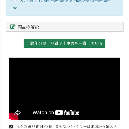
2. 11.55V and 11.1V are compatible, they are in common
use.
商品の解説
十数年の間、品質至上主義を一貫している
我々の 高品質
HP SR04070XL
バッテリーは米国から輸入さ