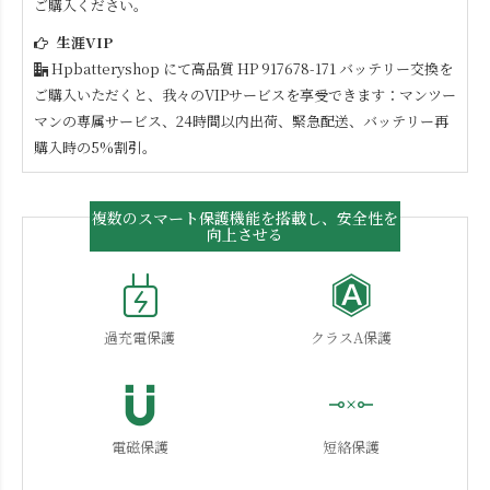
ご購入ください。
生涯VIP
Hpbatteryshop にて高品質
HP 917678-171
バッテリー交換を
ご購入いただくと、我々のVIPサービスを享受できます：マンツー
マンの専属サービス、24時間以内出荷、緊急配送、バッテリー再
購入時の5%割引。
複数のスマート保護機能を搭載し、安全性を
向上させる
過充電保護
クラスA保護
電磁保護
短絡保護