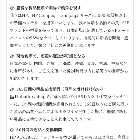
豊富な製品種類で業界で頭角を現す
我々はHP、HP Compaq、Compaqシリーズに100000種類以上
の予備バッテリーを提供いたします。我々は最も品揃えの良いHP
ブランドの型番を持っており、日本市場に流通しているHPノート
パソコンの98％をカバーしております。持続的に新品を開発・追
加することで、競合他社との差別化が図れます。
現地倉庫で、超速い配送が可能となる
日本の本州、四国、九州、北海道、沖縄、青森、宮城、福島など
に倉庫があり、ご注文を頂いた後24時間以内に最寄りの倉庫から
配送いたします。
365日間の新品交換期間（修理を受け付けない）
Hpbatteryshopでご購入頂いた
HP 917678-171
交換バッテリ
ーに、1年間の保証期間が適用されます。365日以内にご購入頂い
た製品の品質不具合によるトラブルが発生した場合、無償で新し
い製品に交換できることを約束しております。
30日間の返品・交換期間
HP 917678-171
バッテリー交換 が届いてから30日以内に、商品が