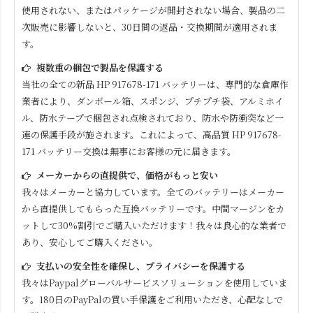
使用されない、またはパッケージが開封されない場合、製品の二
次販売に影響しないと、30日間の返品・交換期間が適用されま
す。
複数重の梱包で製品を保護する
当社の全ての新品
HP 917678-171
バッテリーは、専門的な倉庫作
業者により、ダンボール箱、スポンジ、プチプチ袋、アルミホイ
ル、防水テープで梱包され点検されており、防水や防衝突など一
連の保護手段が施されます。これによって、高品質
HP 917678-
171
バッテリー交換は無事にお客様の元に届きます。
メーカーからの直提供で、価格がもっと安い
我々はメーカーと協力しています。全てのバッテリーはメーカー
から直提供してもらった互換バッテリーです。中間マージンをカ
ットして30%割引でご購入いただけます！我々は良心的な業者で
あり、安心してご購入ください。
支払いの安全性を確保し、プライバシーを保護する
我々はPaypalグローバルサービスソリューションを使用していま
す。180日のPayPalの買い手保護をご利用いただき、心配なしで