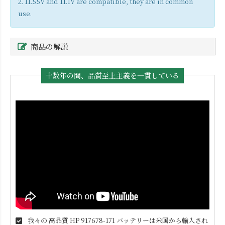
2. 11.55V and 11.1V are compatible, they are in common
use.
商品の解説
十数年の間、品質至上主義を一貫している
我々の 高品質
HP 917678-171
バッテリーは米国から輸入され