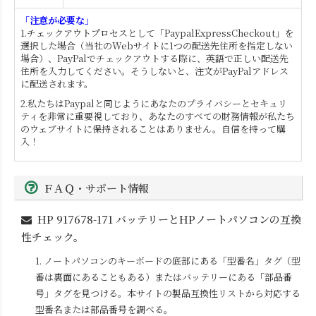
「注意が必要な」
1.チェックアウトプロセスとして「PaypalExpressCheckout」を
選択した場合（当社のWebサイトに1つの配送先住所を指定しない
場合）、PayPalでチェックアウトする際に、英語で正しい配送先
住所を入力してください。そうしないと、注文がPayPalアドレス
に配送されます。
2.私たちはPaypalと同じようにあなたのプライバシーとセキュリ
ティを非常に重要視しており、あなたのすべての財務情報が私たち
のウェブサイトに保持されることはありません。自信を持って購
入！
ＦＡＱ・サポート情報
HP 917678-171
バッテリーとHPノートパソコンの互換
性チェック。
1. ノートパソコンのキーボードの底部にある「型番名」タグ（型
番は裏面にあることもある）またはバッテリーにある「部品番
号」タグを見つける。本サイトの製品互換性リストから対応する
型番名または部品番号を調べる。