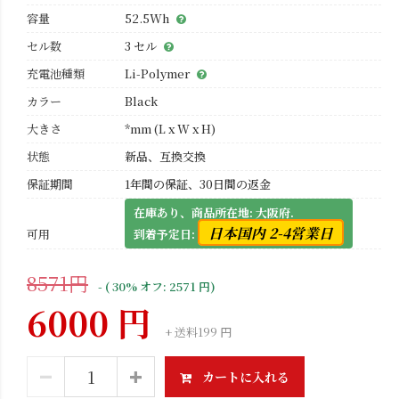
容量
52.5Wh
セル数
3 セル
充電池種類
Li-Polymer
カラー
Black
大きさ
*mm (L x W x H)
状態
新品、互換交換
保証期間
1年間の保証、30日間の返金
在庫あり、商品所在地: 大阪府.
日本国内 2-4営業日
可用
到着予定日:
8571円
- ( 30% オフ: 2571 円)
6000 円
+ 送料199 円
カートに入れる