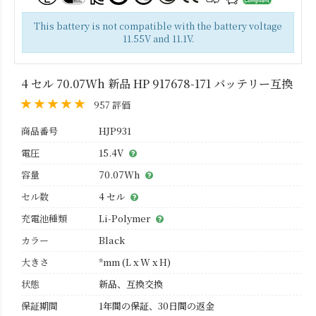
This battery is not compatible with the battery voltage
11.55V and 11.1V.
4 セル 70.07Wh 新品 HP 917678-171 バッテリー互換
957 評価
商品番号
HJP931
電圧
15.4V
容量
70.07Wh
セル数
4 セル
充電池種類
Li-Polymer
カラー
Black
大きさ
*mm (L x W x H)
状態
新品、互換交換
保証期間
1年間の保証、30日間の返金