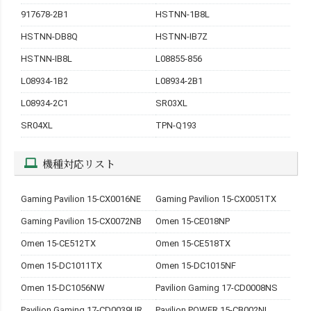
917678-2B1
HSTNN-1B8L
HSTNN-DB8Q
HSTNN-IB7Z
HSTNN-IB8L
L08855-856
L08934-1B2
L08934-2B1
L08934-2C1
SR03XL
SR04XL
TPN-Q193
機種対応リスト
Gaming Pavilion 15-CX0016NE
Gaming Pavilion 15-CX0051TX
Gaming Pavilion 15-CX0072NB
Omen 15-CE018NP
Omen 15-CE512TX
Omen 15-CE518TX
Omen 15-DC1011TX
Omen 15-DC1015NF
Omen 15-DC1056NW
Pavilion Gaming 17-CD0008NS
Pavilion Gaming 17-CD0039UR
Pavilion POWER 15-CB002NL