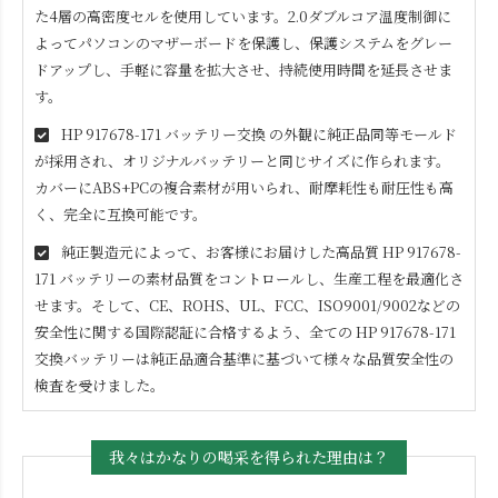
た4層の高密度セルを使用しています。2.0ダブルコア温度制御に
よってパソコンのマザーボードを保護し、保護システムをグレー
ドアップし、手軽に容量を拡大させ、持続使用時間を延長させま
す。
HP 917678-171
バッテリー交換 の外観に純正品同等モールド
が採用され、オリジナルバッテリーと同じサイズに作られます。
カバーにABS+PCの複合素材が用いられ、耐摩耗性も耐圧性も高
く、完全に互換可能です。
純正製造元によって、お客様にお届けした高品質
HP 917678-
171
バッテリーの素材品質をコントロールし、生産工程を最適化さ
せます。そして、CE、ROHS、UL、FCC、ISO9001/9002などの
安全性に関する国際認証に合格するよう、全ての
HP 917678-171
交換バッテリーは純正品適合基準に基づいて様々な品質安全性の
検査を受けました。
我々はかなりの喝采を得られた理由は？