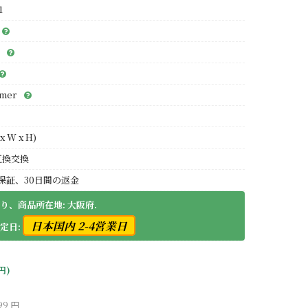
1
ymer
x W x H)
互換交換
保証、30日間の返金
り、商品所在地: 大阪府.
日本国内 2-4営業日
定日:
 円)
99 円