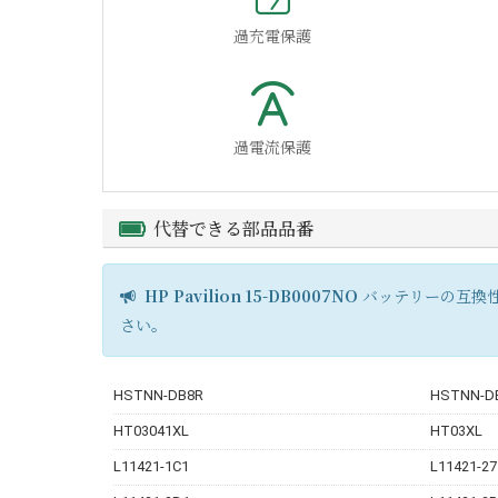
過充電保護
過電流保護
代替できる部品品番
HP Pavilion 15-DB0007NO
バッテリーの互換性
さい。
HSTNN-DB8R
HSTNN-D
HT03041XL
HT03XL
L11421-1C1
L11421-27