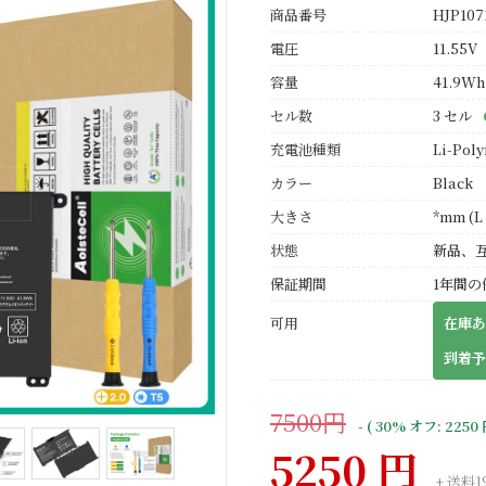
商品番号
HJP107
電圧
11.55V
容量
41.9Wh
セル数
3 セル
充電池種類
Li-Pol
カラー
Black
大きさ
*mm (L 
状態
新品、
保証期間
1年間の
可用
在庫あ
到着予
7500円
- ( 30% オフ: 2250
5250 円
+ 送料1