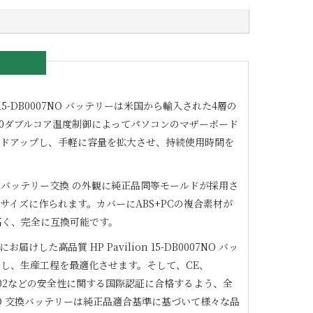
 15-DB0007NO
バッテリーは米国から輸入された4層の
.0ダブルコア温度制御によってパソコンのマザーボード
ードアップし、手軽に容量を拡大させ、持続使用時間を
バッテリー交換 の外観に純正品同等モールドが採用さ
サイズに作られます。カバーにABS+PCの複合素材が
高く、完全に互換可能です。
にお届けした高品質
HP Pavilion 15-DB0007NO
バッ
し、生産工程を最適化させます。そして、CE、
1/9002などの安全性に関する国際認証に合格するよう、全
O
交換バッテリーは純正品適合基準に基づいて様々な品