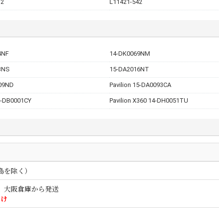
D2
L11421-542
4NF
14-DK0069NM
3NS
15-DA2016NT
09ND
Pavilion 15-DA0093CA
15-DB0001CY
Pavilion X360 14-DH0051TU
離島を除く）
合、大阪倉庫から発送
届け