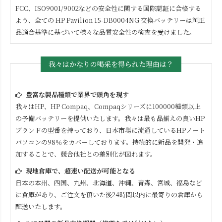
FCC、ISO9001/9002などの安全性に関する国際認証に合格する
よう、全ての
HP Pavilion 15-DB0004NG
交換バッテリーは純正
品適合基準に基づいて様々な品質安全性の検査を受けました。
我々はかなりの喝采を得られた理由は？
豊富な製品種類で業界で頭角を現す
我々はHP、HP Compaq、Compaqシリーズに100000種類以上
の予備バッテリーを提供いたします。我々は最も品揃えの良いHP
ブランドの型番を持っており、日本市場に流通しているHPノート
パソコンの98％をカバーしております。持続的に新品を開発・追
加することで、競合他社との差別化が図れます。
現地倉庫で、超速い配送が可能となる
日本の本州、四国、九州、北海道、沖縄、青森、宮城、福島など
に倉庫があり、ご注文を頂いた後24時間以内に最寄りの倉庫から
配送いたします。