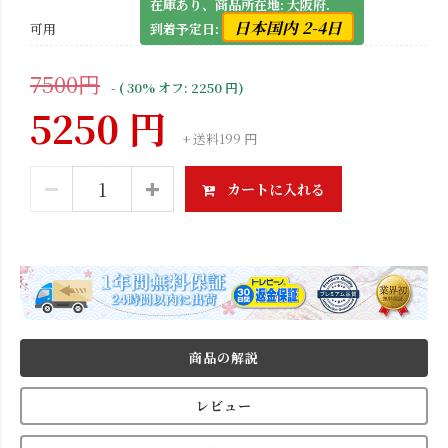
在庫あり、商品所在地: 大阪府.
日本国内 2-4日
可用
到着予定日:
7500円
- ( 30% オフ: 2250 円)
5250 円
+ 送料199 円
カートに入れる
商品の解説
レビュー