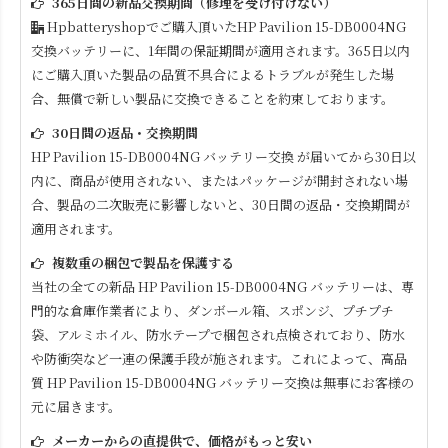
365日間の新品交換期間（修理を受け付けない）
Hpbatteryshopでご購入頂いた
HP Pavilion 15-DB0004NG
交換バッテリーに、1年間の保証期間が適用されます。365日以内
にご購入頂いた製品の品質不具合によるトラブルが発生した場
合、無償で新しい製品に交換できることを約束しております。
30日間の返品・交換期間
HP Pavilion 15-DB0004NG
バッテリー交換 が届いてから30日以
内に、商品が使用されない、またはパッケージが開封されない場
合、製品の二次販売に影響しないと、30日間の返品・交換期間が
適用されます。
複数重の梱包で製品を保護する
当社の全ての新品
HP Pavilion 15-DB0004NG
バッテリーは、専
門的な倉庫作業者により、ダンボール箱、スポンジ、プチプチ
袋、アルミホイル、防水テープで梱包され点検されており、防水
や防衝突など一連の保護手段が施されます。これによって、高品
質
HP Pavilion 15-DB0004NG
バッテリー交換は無事にお客様の
元に届きます。
メーカーからの直提供で、価格がもっと安い