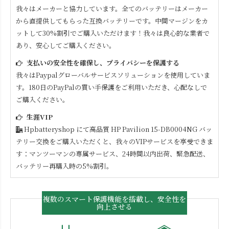
我々はメーカーと協力しています。全てのバッテリーはメーカー
から直提供してもらった互換バッテリーです。中間マージンをカ
ットして30%割引でご購入いただけます！我々は良心的な業者で
あり、安心してご購入ください。
支払いの安全性を確保し、プライバシーを保護する
我々はPaypalグローバルサービスソリューションを使用していま
す。180日のPayPalの買い手保護をご利用いただき、心配なしで
ご購入ください。
生涯VIP
Hpbatteryshop にて高品質
HP Pavilion 15-DB0004NG
バッ
テリー交換をご購入いただくと、我々のVIPサービスを享受できま
す：マンツーマンの専属サービス、24時間以内出荷、緊急配送、
バッテリー再購入時の5%割引。
複数のスマート保護機能を搭載し、安全性を
向上させる