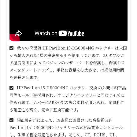
我々の 高品質
HP Pavilion 15-DB0004NG
バッテリーは米国
から輸入された4層の高密度セルを使用しています。2.0ダブルコ
ア温度制御によってパソコンのマザーボードを保護し、保護シス
テムをグレードアップし、手軽に容量を拡大させ、持続使用時間
を延長させます。
HP Pavilion 15-DB0004NG
バッテリー交換 の外観に純正品
同等モールドが採用され、オリジナルバッテリーと同じサイズに
作られます。カバーにABS+PCの複合素材が用いられ、耐摩耗性
も耐圧性も高く、完全に互換可能です。
純正製造元によって、お客様にお届けした高品質
HP
Pavilion 15-DB0004NG
バッテリーの素材品質をコントロール
し、生産工程を最適化させます。そして、CE、ROHS、UL、