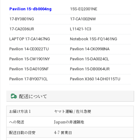
Pavilion 15-db0004ng
15S-EQ2001NE
17-BY3801NG
17-CA1002NW
17-CA2036UR
L11421-1C3
LAPTOP 17-CA1467NG
Notebook 15S-FQ1461NG
Pavilion 14-CE0022TU
Pavilion 14-CK0998NA
Pavilion 15-CW1901NY
Pavilion 15-DA0024CL
Pavilion 15-DA0105NF
Pavilion 15-DB0064UR
Pavilion 17-BY0071CL
Pavilion X360 14-DH0115TU
配送について
ヤマト運輸 / 佐川急便
Japanの非遠隔地
4-7 営業日