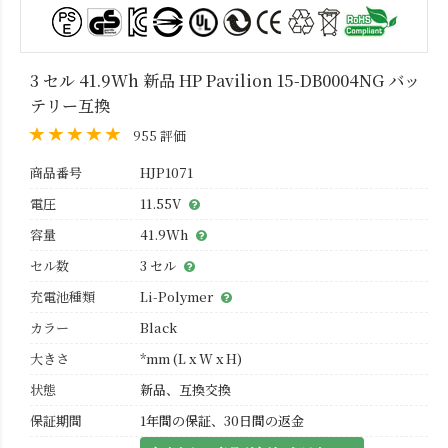
3 セル 41.9Wh 新品 HP Pavilion 15-DB0004NG バッ
テリー互換
955 評価
商品番号
HJP1071
電圧
11.55V
容量
41.9Wh
セル数
3 セル
充電池種類
Li-Polymer
カラー
Black
大きさ
*mm (L x W x H)
状態
新品、互換交換
保証期間
1年間の保証、30日間の返金