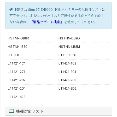
HP Pavilion 15-DB0004NG
バッテリーの互換性リストは
不完全です。 お使いのデバイスと互換性があるかどうかわから
ない場合は、
「製品サポート検索」
を使用してください。
HSTNN-DB8R
HSTNN-DB9D
HSTNN-IB80
HSTNN-LB8M
HT03XL
L11119-856
L11421-1C1
L11421-1C2
L11421-271
L11421-2C1
L11421-2C2
L11421-2C3
L11421-2D1
L11421-2D2
L11421-422
機種対応リスト