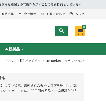
品とさまざまな機械との互換性を示すことのみを目的としています
商品追跡
会社概要
お問い合わせ
ヘルプ
0
🔥新製品
ホーム
HP バッテリー
HP Jacket バッテリー /li>
頼性
客様にお届けしています。厳選されたセルと素材を採用し、誠
バッテリーには、30日間の返品・交換保証と365