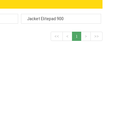
Jacket Elitepad 900
<<
<
1
>
>>