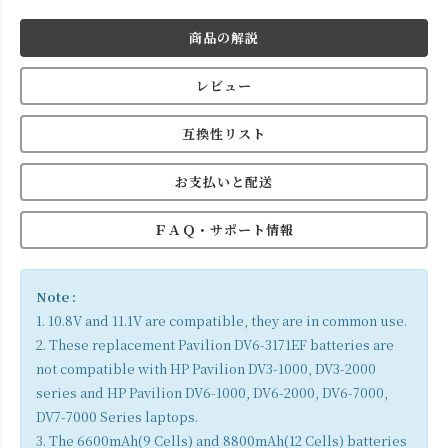
商品の解説
レビュー
互換性リスト
お支払いと配送
ＦＡＱ・サポート情報
Note :
1. 10.8V and 11.1V are compatible, they are in common use.
2. These replacement Pavilion DV6-3171EF batteries are
not compatible with HP Pavilion DV3-1000, DV3-2000
series and HP Pavilion DV6-1000, DV6-2000, DV6-7000,
DV7-7000 Series laptops.
3. The 6600mAh(9 Cells) and 8800mAh(12 Cells) batteries