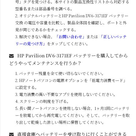
号」タグを見つける。本サイトの製品互換性リストから対応する
型番名または部品番号を調べる。
2. オリジナルバッテリーと
HP Pavilion DV6-3171EF
バッテリー
交換 の電圧や容量を比較し、製品全体図を確認し、ポートと外
見が同じであるかをチェックする。
3. 解決できない場合、
「お問い合わせ」
または
「正しいバッテ
リーの見つけ方」
をタップしてください。
HP Pavilion DV6-3171EF
バッテリーを購入してから
どうやってメンテナンスを行うか？
1. バッテリー残量を全て使い切らないでください。
2. HPノートパソコンの電源オプションを「低電力消費モード」
に設定する。
3. 電力消費の高い不要なアプリを使用しないでください。
4. スクリーンの明度を下げる。
5. 長い間ノートパソコンを使用しない場合、1ヶ月1回にバッテリ
ーを放電してから再充電してください。そして、バッテリーを取
り出して乾燥した涼しい場所に保管してください。
直接倉庫へバッテリーを受け取りに行くことができる