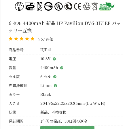
6 セル 4400mAh 新品 HP Pavilion DV6-3171EF バッ
テリー互換
957 評価
商品番号
HJP41
電圧
10.8V
容量
4400mAh
セル数
6 セル
充電池種類
Li-ion
カラー
Black
大きさ
204.95x52.25x20.85mm (L x W x H)
状態
新品、互換交換
保証期間
1年間の保証、30日間の返金