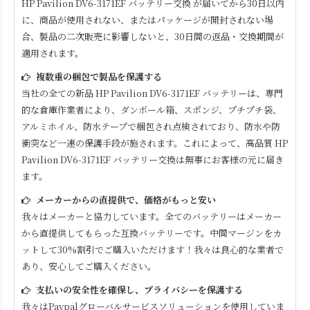
HP Pavilion DV6-3171EF
バッテリー交換 が届いてから30日以内
に、商品が使用されない、またはパッケージが開封されない場
合、製品の二次販売に影響しないと、30日間の返品・交換期間が
適用されます。
複数重の梱包で製品を保護する
当社の全ての新品
HP Pavilion DV6-3171EF
バッテリーは、専門
的な倉庫作業者により、ダンボール箱、スポンジ、プチプチ袋、
アルミホイル、防水テープで梱包され点検されており、防水や防
衝突など一連の保護手段が施されます。これによって、高品質
HP
Pavilion DV6-3171EF
バッテリー交換は無事にお客様の元に届き
ます。
メーカーからの直提供で、価格がもっと安い
我々はメーカーと協力しています。全てのバッテリーはメーカー
から直提供してもらった互換バッテリーです。中間マージンをカ
ットして30%割引でご購入いただけます！我々は良心的な業者で
あり、安心してご購入ください。
支払いの安全性を確保し、プライバシーを保護する
我々はPaypalグローバルサービスソリューションを使用していま