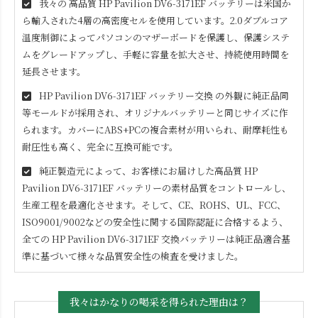
我々の 高品質
HP Pavilion DV6-3171EF
バッテリーは米国か
ら輸入された4層の高密度セルを使用しています。2.0ダブルコア
温度制御によってパソコンのマザーボードを保護し、保護システ
ムをグレードアップし、手軽に容量を拡大させ、持続使用時間を
延長させます。
HP Pavilion DV6-3171EF
バッテリー交換 の外観に純正品同
等モールドが採用され、オリジナルバッテリーと同じサイズに作
られます。カバーにABS+PCの複合素材が用いられ、耐摩耗性も
耐圧性も高く、完全に互換可能です。
純正製造元によって、お客様にお届けした高品質
HP
Pavilion DV6-3171EF
バッテリーの素材品質をコントロールし、
生産工程を最適化させます。そして、CE、ROHS、UL、FCC、
ISO9001/9002などの安全性に関する国際認証に合格するよう、
全ての
HP Pavilion DV6-3171EF
交換バッテリーは純正品適合基
準に基づいて様々な品質安全性の検査を受けました。
我々はかなりの喝采を得られた理由は？