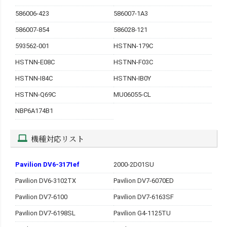
586006-423
586007-1A3
586007-854
586028-121
593562-001
HSTNN-179C
HSTNN-E08C
HSTNN-F03C
HSTNN-I84C
HSTNN-IB0Y
HSTNN-Q69C
MU06055-CL
NBP6A174B1
機種対応リスト
Pavilion DV6-3171ef
2000-2D01SU
Pavilion DV6-3102TX
Pavilion DV7-6070ED
Pavilion DV7-6100
Pavilion DV7-6163SF
Pavilion DV7-6198SL
Pavilion G4-1125TU