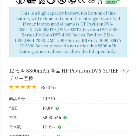
This is a high capacity battery, the bottom of this
battery will extend out about 1 inch(bigger size). And
if your laptop model name is HP Pavilion DV6-
3030TX,DV6-3031TX,DV6-3032TX,Pavilion DV6-3000
Series,Pavilion DV7-4000 Series,Pavilion DM4-
1000,DM4-2000,DM4-3000 Series,ENVY 17-1000, ENVY
17-2000 Series,please do not order this 8800mAh
battery, since it does not allow the lid open fully.
12 セル 8800mAh 新品 HP Pavilion DV6-3171EF バッ
テリー互換
957 評価
商品番号
HJP40
電圧
10.8V
容量
8800mAh
セル数
12 セル