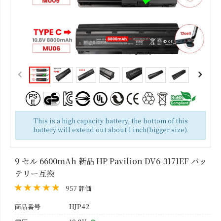
This is a high capacity battery, the bottom of this
battery will extend out about 1 inch(bigger size).
9 セル 6600mAh 新品 HP Pavilion DV6-3171EF バッ
テリー互換
957 評価
商品番号
HJP42