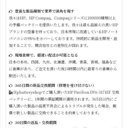
豊富な製品種類で業界で頭角を現す
我々はHP、HP Compaq、Compaqシリーズに100000種類以上
の予備バッテリーを提供いたします。我々は最も品揃えの良いHP
ブランドの型番を持っており、日本市場に流通しているHPノート
パソコンの98％をカバーしております。持続的に新品を開発・追
加することで、競合他社との差別化が図れます。
現地倉庫で、超速い配送が可能となる
日本の本州、四国、九州、北海道、沖縄、青森、宮城、福島など
に倉庫があり、ご注文を頂いた後24時間以内に最寄りの倉庫から
配送いたします。
365日間の新品交換期間（修理を受け付けない）
Hpbatteryshopでご購入頂いた
HP Pavilion DV6-3171EF
交換
バッテリーに、1年間の保証期間が適用されます。365日以内にご
購入頂いた製品の品質不具合によるトラブルが発生した場合、無
償で新しい製品に交換できることを約束しております。
30日間の返品・交換期間