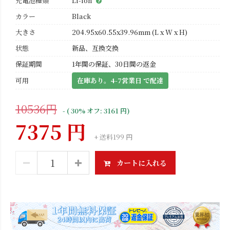
充電池種類
Li-ion
カラー
Black
大きさ
204.95x60.55x39.96mm (L x W x H)
状態
新品、互換交換
保証期間
1年間の保証、30日間の返金
可用
在庫あり。4-7営業日 で配達
10536円
- ( 30% オフ: 3161 円)
7375 円
+ 送料199 円
カートに入れる