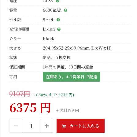
電圧
10.8V
容量
6600mAh
セル数
9 セル
充電池種類
Li-ion
カラー
Black
大きさ
204.95x52.25x39.96mm (L x W x H)
状態
新品、互換交換
保証期間
1年間の保証、30日間の返金
可用
在庫あり。4-7営業日 で配達
9107円
- ( 30% オフ: 2732 円)
6375 円
+ 送料199 円
カートに入れる