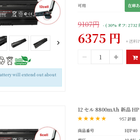
可用
在庫あ
9107円
- ( 30% オフ: 2732 
6375 円
+ 送料1
battery will extend out about
12 セル 8800mAh 新品 H
957 評価
商品番号
HJP40