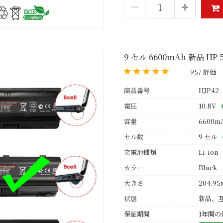
9 セル 6600mAh 新品 HP
957 評価
商品番号
HJP42
電圧
10.8V
容量
6600m
セル数
9 セル
充電池種類
Li-ion
カラー
Black
大きさ
204.95
状態
新品、
保証期間
1年間の