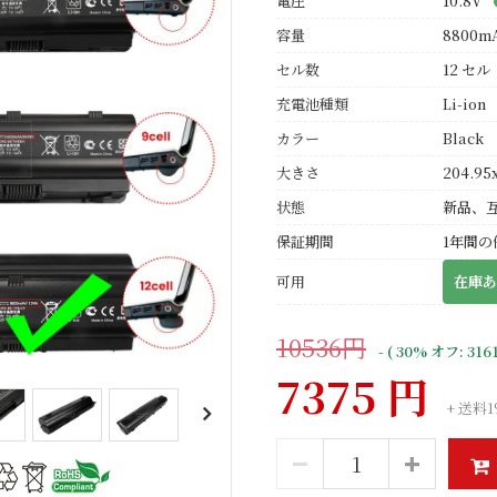
電圧
10.8V
容量
8800m
セル数
12 セル
充電池種類
Li-ion
カラー
Black
大きさ
204.95
状態
新品、
保証期間
1年間の
可用
在庫あ
10536円
- ( 30% オフ: 316
7375 円
+ 送料1