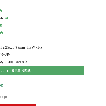
Ah
x52.25x20.85mm (L x W x H)
互換交換
保証、30日間の返金
り。4-7営業日 で配達
円)
99 円