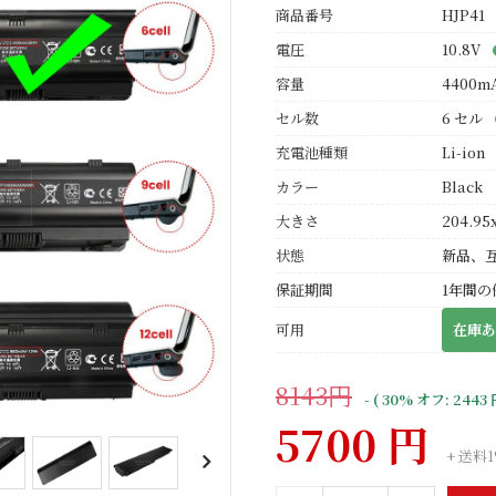
商品番号
HJP41
電圧
10.8V
容量
4400m
セル数
6 セル
充電池種類
Li-ion
カラー
Black
大きさ
204.95
状態
新品、
保証期間
1年間の
可用
在庫あ
8143円
- ( 30% オフ: 2443 
5700 円
+ 送料1