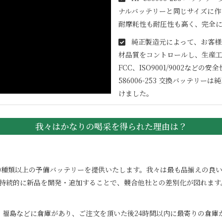
ナルバッテリーと同じサイズに作
耐摩耗性も耐圧性も高く、完全
純正製造元によって、お客様
材品質をコントロールし、生産工
FCC、ISO9001/9002な
586006-253
交換バッテリーは純
けました。
我々はかなりの喝采を得られた理由は？
100000種類以上の予備バッテリーを提供いたします。我々は最も品揃え
。持続的に新品を開発・追加することで、競合他社との差別化が図れます
、福島などに倉庫があり、ご注文を頂いた後24時間以内に最寄りの倉庫