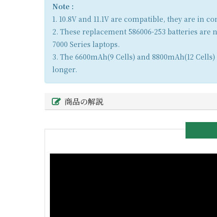
Note :
1. 10.8V and 11.1V are compatible, they are in 
2. These replacement 586006-253 batteries are 
7000 Series laptops.
3. The 6600mAh(9 Cells) and 8800mAh(12 Cells) b
longer.
商品の解説