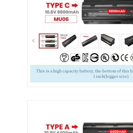
This is a high capacity battery, the bottom of this 
1 inch(bigger size).