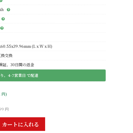
Ah
x60.55x39.96mm (L x W x H)
互換交換
保証、30日間の返金
り。4-7営業日 で配達
1 円)
99 円
カートに入れる