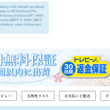
battery will extend out about
name is HP Pavilion DV6-
0 Series,Pavilion DV7-4000
eries,ENVY 17-1000, ENVY
battery, since it does not
.
レビュー
互換性リスト
お支払いと配送
Ｆ