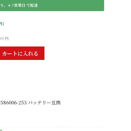
り。4-7営業日 で配達
円)
99 円
カートに入れる
P 586006-253 バッテリー互換