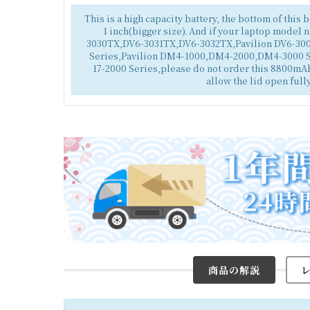
This is a high capacity battery, the bottom of this 
1 inch(bigger size). And if your laptop model 
3030TX,DV6-3031TX,DV6-3032TX,Pavilion DV6-300
Series,Pavilion DM4-1000,DM4-2000,DM4-3000 S
17-2000 Series,please do not order this 8800mAh 
allow the lid open fully
商品の解説