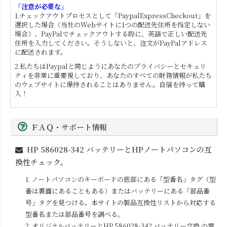
「注意が必要な」
1.チェックアウトプロセスとして「PaypalExpressCheckout」を
選択した場合（当社のWebサイトに1つの配送先住所を指定しない
場合）、PayPalでチェックアウトする際に、英語で正しい配送先
住所を入力してください。そうしないと、注文がPayPalアドレス
に配送されます。
2.私たちはPaypalと同じようにあなたのプライバシーとセキュリ
ティを非常に重要視しており、あなたのすべての財務情報が私たち
のウェブサイトに保持されることはありません。自信を持って購
入！
ＦＡＱ・サポート情報
HP 586028-342
バッテリーとHPノートパソコンの互
換性チェック。
1. ノートパソコンのキーボードの底部にある「型番名」タグ（型
番は裏面にあることもある）またはバッテリーにある「部品番
号」タグを見つける。本サイトの製品互換性リストから対応する
型番名または部品番号を調べる。
2. オリジナルバッテリーと
HP 586028-342
バッテリー交換 の電