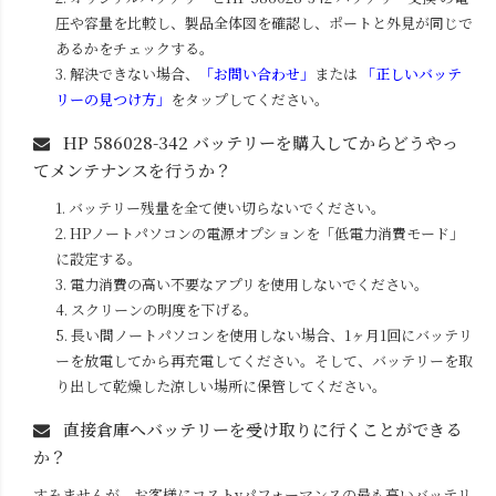
圧や容量を比較し、製品全体図を確認し、ポートと外見が同じで
あるかをチェックする。
3. 解決できない場合、
「お問い合わせ」
または
「正しいバッテ
リーの見つけ方」
をタップしてください。
HP 586028-342
バッテリーを購入してからどうやっ
てメンテナンスを行うか？
1. バッテリー残量を全て使い切らないでください。
2. HPノートパソコンの電源オプションを「低電力消費モード」
に設定する。
3. 電力消費の高い不要なアプリを使用しないでください。
4. スクリーンの明度を下げる。
5. 長い間ノートパソコンを使用しない場合、1ヶ月1回にバッテリ
ーを放電してから再充電してください。そして、バッテリーを取
り出して乾燥した涼しい場所に保管してください。
直接倉庫へバッテリーを受け取りに行くことができる
か？
すみませんが、お客様にコストvパフォーマンスの最も高いバッテリ