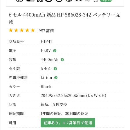
6 セル 4400mAh 新品 HP 586028-342 バッテリー互
換
957 評価
商品番号
HJP41
電圧
10.8V
容量
4400mAh
セル数
6 セル
充電池種類
Li-ion
カラー
Black
大きさ
204.95x52.25x20.85mm (L x W x H)
状態
新品、互換交換
保証期間
1年間の保証、30日間の返金
可用
在庫あり。4-7営業日 で配達