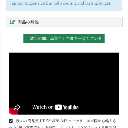
laptop, bigger size but help cooling and lasting longer.
商品の解説
十数年の間、品質至上主義を一貫している
我々の 高品質
HP 586028-342
バッテリーは米国から輸入さ
れた4層の高密度セルを使用しています。2.0ダブルコア温度制御