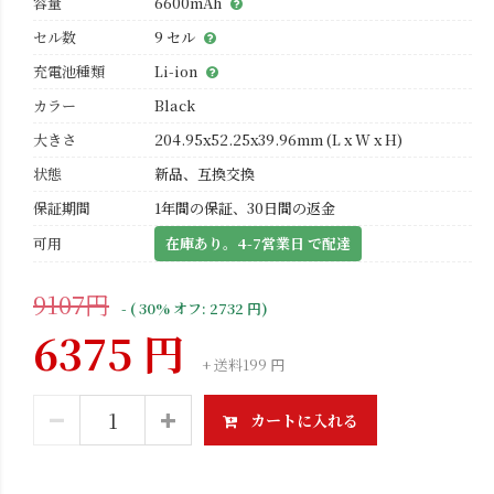
容量
6600mAh
セル数
9 セル
充電池種類
Li-ion
カラー
Black
大きさ
204.95x52.25x39.96mm (L x W x H)
状態
新品、互換交換
保証期間
1年間の保証、30日間の返金
可用
在庫あり。4-7営業日 で配達
9107円
- ( 30% オフ: 2732 円)
6375 円
+ 送料199 円
カートに入れる