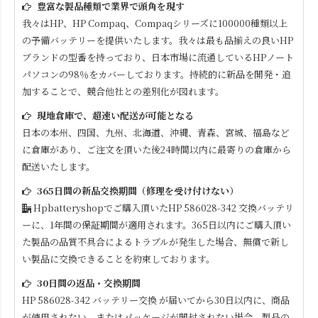
豊富な製品種類で業界で頭角を現す
我々はHP、HP Compaq、Compaqシリーズに100000種類以上
の予備バッテリーを提供いたします。我々は最も品揃えの良いHP
ブランドの型番を持っており、日本市場に流通しているHPノート
パソコンの98％をカバーしております。持続的に新品を開発・追
加することで、競合他社との差別化が図れます。
現地倉庫で、超速い配送が可能となる
日本の本州、四国、九州、北海道、沖縄、青森、宮城、福島など
に倉庫があり、ご注文を頂いた後24時間以内に最寄りの倉庫から
配送いたします。
365日間の新品交換期間（修理を受け付けない）
Hpbatteryshopでご購入頂いた
HP 586028-342
交換バッテリ
ーに、1年間の保証期間が適用されます。365日以内にご購入頂い
た製品の品質不具合によるトラブルが発生した場合、無償で新し
い製品に交換できることを約束しております。
30日間の返品・交換期間
HP 586028-342
バッテリー交換 が届いてから30日以内に、商品
が使用されない、またはパッケージが開封されない場合、製品の