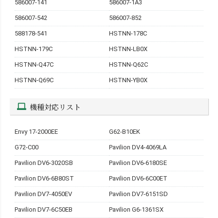
586007-141
586007-1A3
586007-542
586007-852
588178-541
HSTNN-178C
HSTNN-179C
HSTNN-LB0X
HSTNN-Q47C
HSTNN-Q62C
HSTNN-Q69C
HSTNN-YB0X
機種対応リスト
Envy 17-2000EE
G62-B10EK
G72-C00
Pavilion DV4-4069LA
Pavilion DV6-3020SB
Pavilion DV6-6180SE
Pavilion DV6-6B80ST
Pavilion DV6-6C00ET
Pavilion DV7-4050EV
Pavilion DV7-6151SD
Pavilion DV7-6C50EB
Pavilion G6-1361SX