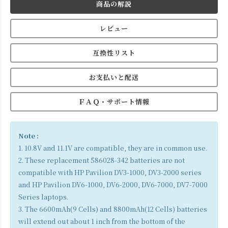
商品の解説
レビュー
互換性リスト
お支払いと配送
ＦＡＱ・サポート情報
Note :
1. 10.8V and 11.1V are compatible, they are in common use.
2. These replacement 586028-342 batteries are not
compatible with HP Pavilion DV3-1000, DV3-2000 series
and HP Pavilion DV6-1000, DV6-2000, DV6-7000, DV7-7000
Series laptops.
3. The 6600mAh(9 Cells) and 8800mAh(12 Cells) batteries
will extend out about 1 inch from the bottom of the