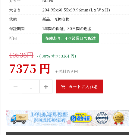
カラー
Black
大きさ
204.95x60.55x39.96mm (L x W x H)
状態
新品、互換交換
保証期間
1年間の保証、30日間の返金
可用
在庫あり。4-7営業日 で配達
10536円
- ( 30% オフ: 3161 円)
7375 円
+ 送料199 円
カートに入れる