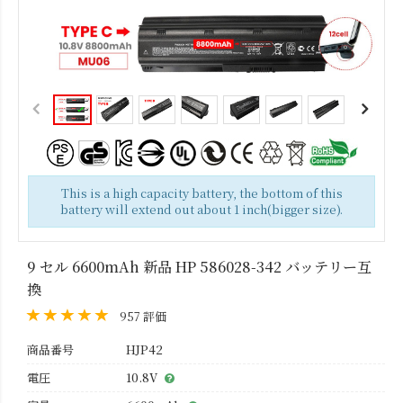
This is a high capacity battery, the bottom of this
battery will extend out about 1 inch(bigger size).
9 セル 6600mAh 新品 HP 586028-342 バッテリー互
換
957 評価
商品番号
HJP42
電圧
10.8V