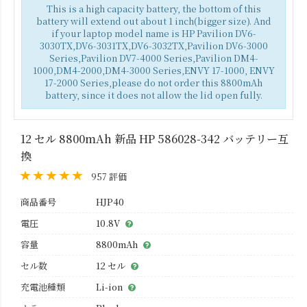
This is a high capacity battery, the bottom of this
battery will extend out about 1 inch(bigger size). And
if your laptop model name is HP Pavilion DV6-
3030TX,DV6-3031TX,DV6-3032TX,Pavilion DV6-3000
Series,Pavilion DV7-4000 Series,Pavilion DM4-
1000,DM4-2000,DM4-3000 Series,ENVY 17-1000, ENVY
17-2000 Series,please do not order this 8800mAh
battery, since it does not allow the lid open fully.
12 セル 8800mAh 新品 HP 586028-342 バッテリー互
換
957 評価
商品番号
HJP40
電圧
10.8V
容量
8800mAh
セル数
12 セル
充電池種類
Li-ion