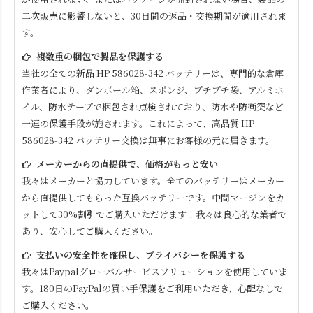
二次販売に影響しないと、30日間の返品・交換期間が適用されま
す。
複数重の梱包で製品を保護する
当社の全ての新品
HP 586028-342
バッテリーは、専門的な倉庫
作業者により、ダンボール箱、スポンジ、プチプチ袋、アルミホ
イル、防水テープで梱包され点検されており、防水や防衝突など
一連の保護手段が施されます。これによって、高品質
HP
586028-342
バッテリー交換は無事にお客様の元に届きます。
メーカーからの直提供で、価格がもっと安い
我々はメーカーと協力しています。全てのバッテリーはメーカー
から直提供してもらった互換バッテリーです。中間マージンをカ
ットして30%割引でご購入いただけます！我々は良心的な業者で
あり、安心してご購入ください。
支払いの安全性を確保し、プライバシーを保護する
我々はPaypalグローバルサービスソリューションを使用していま
す。180日のPayPalの買い手保護をご利用いただき、心配なしで
ご購入ください。