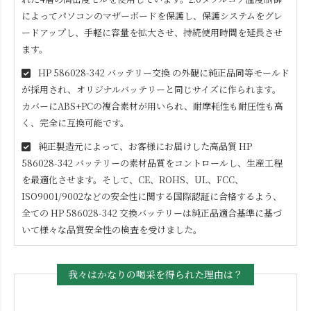
によってパソコンのマザーボードを保護し、保護システムをグレ
ードアップし、手軽に容量を拡大させ、持続使用時間を延長させ
ます。
HP 586028-342
バッテリー交換 の外観に純正品同等モールド
が採用され、オリジナルバッテリーと同じサイズに作られます。
カバーにABS+PCの複合素材が用いられ、耐摩耗性も耐圧性も高
く、完全に互換可能です。
純正製造元によって、お客様にお届けした高品質
HP
586028-342
バッテリーの素材品質をコントロールし、生産工程
を最適化させます。そして、CE、ROHS、UL、FCC、
ISO9001/9002などの安全性に関する国際認証に合格するよう、
全ての
HP 586028-342
交換バッテリーは純正品適合基準に基づ
いて様々な品質安全性の検査を受けました。
我々はかなりの喝采を得られた理由は？