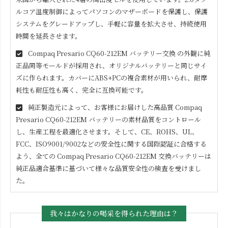
ルコア温度制御によってパソコンのマザーボードを保護し、保護
システムをグレードアップし、手軽に容量を拡大させ、持続使用
時間を延長させます。
Compaq Presario CQ60-212EM
バッテリー交換 の外観に純
正品同等モールドが採用され、オリジナルバッテリーと同じサイ
ズに作られます。カバーにABS+PCの複合素材が用いられ、耐摩
耗性も耐圧性も高く、完全に互換可能です。
純正製造元によって、お客様にお届けした高品質
Compaq
Presario CQ60-212EM
バッテリーの素材品質をコントロール
し、生産工程を最適化させます。そして、CE、ROHS、UL、
FCC、ISO9001/9002などの安全性に関する国際認証に合格する
よう、全ての
Compaq Presario CQ60-212EM
交換バッテリーは
純正品適合基準に基づいて様々な品質安全性の検査を受けまし
た。
我々はかなりの喝采を得られた理由は？