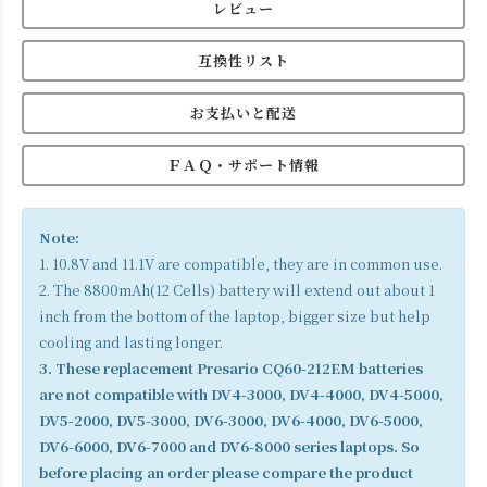
レビュー
互換性リスト
お支払いと配送
ＦＡＱ・サポート情報
Note:
1. 10.8V and 11.1V are compatible, they are in common use.
2. The 8800mAh(12 Cells) battery will extend out about 1
inch from the bottom of the laptop, bigger size but help
cooling and lasting longer.
3. These replacement Presario CQ60-212EM batteries
are not compatible with DV4-3000, DV4-4000, DV4-5000,
DV5-2000, DV5-3000, DV6-3000, DV6-4000, DV6-5000,
DV6-6000, DV6-7000 and DV6-8000 series laptops. So
before placing an order please compare the product