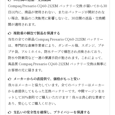
Compaq Presario CQ60-212EM
バッテリー交換 が届いてから30
日以内に、商品が使用されない、またはパッケージが開封されな
い場合、製品の二次販売に影響しないと、30日間の返品・交換期
間が適用されます。
複数重の梱包で製品を保護する
当社の全ての新品
Compaq Presario CQ60-212EM
バッテリー
は、専門的な倉庫作業者により、ダンボール箱、スポンジ、プチ
プチ袋、アルミホイル、防水テープで梱包され点検されており、
防水や防衝突など一連の保護手段が施されます。これによって、
高品質
Compaq Presario CQ60-212EM
バッテリー交換は無事に
お客様の元に届きます。
メーカーからの直提供で、価格がもっと安い
我々はメーカーと協力しています。全てのバッテリーはメーカー
から直提供してもらった互換バッテリーです。中間マージンをカ
ットして30%割引でご購入いただけます！我々は良心的な業者で
あり、安心してご購入ください。
支払いの安全性を確保し、プライバシーを保護する