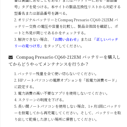
番は裏面にあることもある）またはバッテリーにある「部品番
号」タグを見つける。本サイトの製品互換性リストから対応する
型番名または部品番号を調べる。
2. オリジナルバッテリーと
Compaq Presario CQ60-212EM
バ
ッテリー交換 の電圧や容量を比較し、製品全体図を確認し、ポ
ートと外見が同じであるかをチェックする。
3. 解決できない場合、
「お問い合わせ」
または
「正しいバッテ
リーの見つけ方」
をタップしてください。
Compaq Presario CQ60-212EM
バッテリーを購入し
てからどうやってメンテナンスを行うか？
1. バッテリー残量を全て使い切らないでください。
2. HPノートパソコンの電源オプションを「低電力消費モード」
に設定する。
3. 電力消費の高い不要なアプリを使用しないでください。
4. スクリーンの明度を下げる。
5. 長い間ノートパソコンを使用しない場合、1ヶ月1回にバッテリ
ーを放電してから再充電してください。そして、バッテリーを取
り出して乾燥した涼しい場所に保管してください。