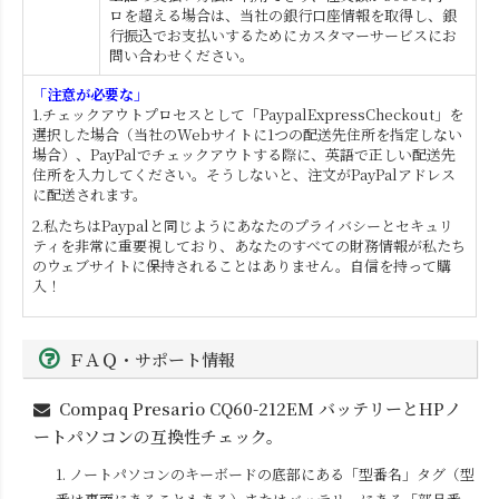
ロを超える場合は、当社の銀行口座情報を取得し、銀
行振込でお支払いするためにカスタマーサービスにお
問い合わせください。
「注意が必要な」
1.チェックアウトプロセスとして「PaypalExpressCheckout」を
選択した場合（当社のWebサイトに1つの配送先住所を指定しない
場合）、PayPalでチェックアウトする際に、英語で正しい配送先
住所を入力してください。そうしないと、注文がPayPalアドレス
に配送されます。
2.私たちはPaypalと同じようにあなたのプライバシーとセキュリ
ティを非常に重要視しており、あなたのすべての財務情報が私たち
のウェブサイトに保持されることはありません。自信を持って購
入！
ＦＡＱ・サポート情報
Compaq Presario CQ60-212EM
バッテリーとHPノ
ートパソコンの互換性チェック。
1. ノートパソコンのキーボードの底部にある「型番名」タグ（型