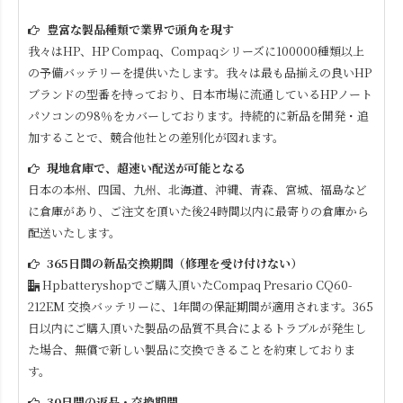
豊富な製品種類で業界で頭角を現す
我々はHP、HP Compaq、Compaqシリーズに100000種類以上
の予備バッテリーを提供いたします。我々は最も品揃えの良いHP
ブランドの型番を持っており、日本市場に流通しているHPノート
パソコンの98％をカバーしております。持続的に新品を開発・追
加することで、競合他社との差別化が図れます。
現地倉庫で、超速い配送が可能となる
日本の本州、四国、九州、北海道、沖縄、青森、宮城、福島など
に倉庫があり、ご注文を頂いた後24時間以内に最寄りの倉庫から
配送いたします。
365日間の新品交換期間（修理を受け付けない）
Hpbatteryshopでご購入頂いた
Compaq Presario CQ60-
212EM
交換バッテリーに、1年間の保証期間が適用されます。365
日以内にご購入頂いた製品の品質不具合によるトラブルが発生し
た場合、無償で新しい製品に交換できることを約束しておりま
す。
30日間の返品・交換期間