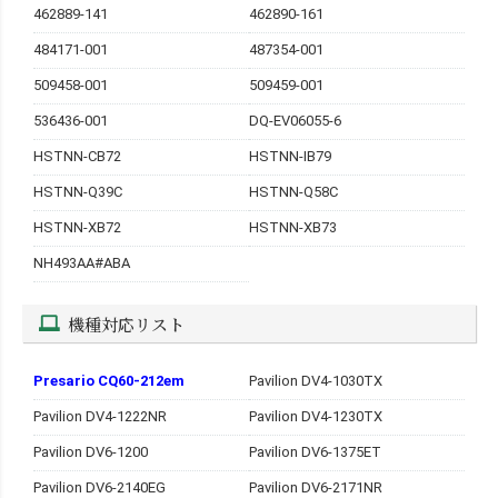
462889-141
462890-161
484171-001
487354-001
509458-001
509459-001
536436-001
DQ-EV06055-6
HSTNN-CB72
HSTNN-IB79
HSTNN-Q39C
HSTNN-Q58C
HSTNN-XB72
HSTNN-XB73
NH493AA#ABA
機種対応リスト
Presario CQ60-212em
Pavilion DV4-1030TX
Pavilion DV4-1222NR
Pavilion DV4-1230TX
Pavilion DV6-1200
Pavilion DV6-1375ET
Pavilion DV6-2140EG
Pavilion DV6-2171NR