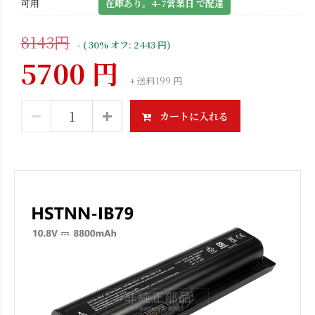
可用
在庫あり。4-7営業日 で配達
8143円
- ( 30% オフ: 2443 円)
5700 円
+ 送料199 円
カートに入れる