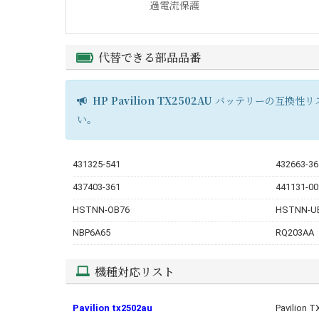
過電流保護
代替できる部品品番
HP Pavilion TX2502AU
バッテリーの互換性リ
い。
431325-541
432663-36
437403-361
441131-00
HSTNN-OB76
HSTNN-U
NBP6A65
RQ203AA
機種対応リスト
Pavilion tx2502au
Pavilion 