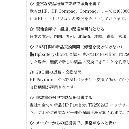
豊富な製品種類で業界で頭角を現す
我々はHP、HP Compaq、Compaqシリーズに
いるHPノートパソコンの98％をカバーしております
現地倉庫で、超速い配送が可能となる
日本の本州、四国、九州、北海道、沖縄、青森、宮城
365日間の新品交換期間（修理を受け付けない）
Hpbatteryshopでご購入頂いた
HP Pavilion TX2
した場合、無償で新しい製品に交換できることを約束
30日間の返品・交換期間
HP Pavilion TX2502AU
バッテリー交換 が届いてか
交換期間が適用されます。
複数重の梱包で製品を保護する
当社の全ての新品
HP Pavilion TX2502AU
バッテリー
り、防水や防衝突など一連の保護手段が施されます。
メーカーからの直提供で、価格がもっと安い