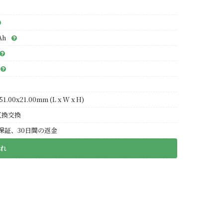
Ah
51.00x21.00mm (L x W x H)
互換交換
保証、30日間の返金
れ