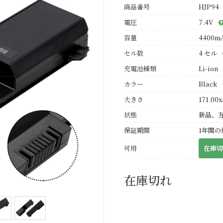
商品番号
HJP94
電圧
7.4V
容量
4400m
セル数
4 セル
充電池種類
Li-ion
カラー
Black
大きさ
171.00x
状態
新品、
保証期間
1年間の
可用
在庫切
在庫切れ