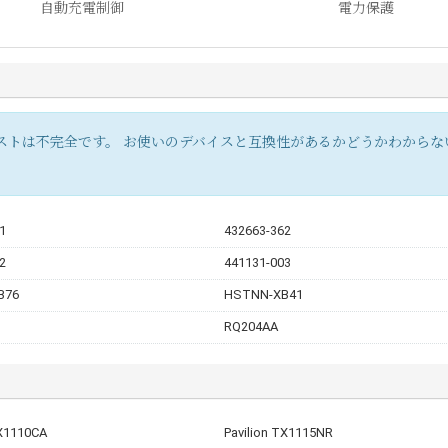
自動充電制御
電力保護
ストは不完全です。 お使いのデバイスと互換性があるかどうかわからな
1
432663-362
2
441131-003
B76
HSTNN-XB41
RQ204AA
TX1110CA
Pavilion TX1115NR