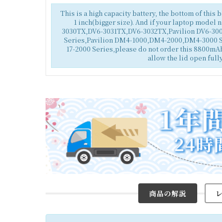
This is a high capacity battery, the bottom of this 
1 inch(bigger size). And if your laptop model 
3030TX,DV6-3031TX,DV6-3032TX,Pavilion DV6-300
Series,Pavilion DM4-1000,DM4-2000,DM4-3000 S
17-2000 Series,please do not order this 8800mAh 
allow the lid open fully
商品の解説