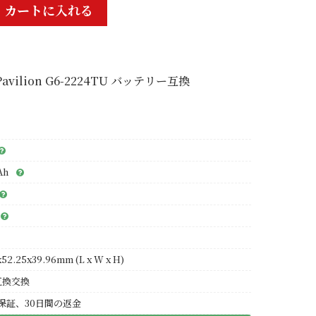
カートに入れる
Pavilion G6-2224TU バッテリー互換
Ah
x52.25x39.96mm (L x W x H)
互換交換
保証、30日間の返金