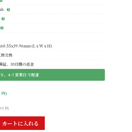
Ah
x60.55x39.96mm (L x W x H)
互換交換
保証、30日間の返金
り。4-7 営業日 で配達
1 円)
99 円
カートに入れる