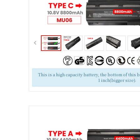
This is a high capacity battery, the bottom of this 
1 inch(bigger size).