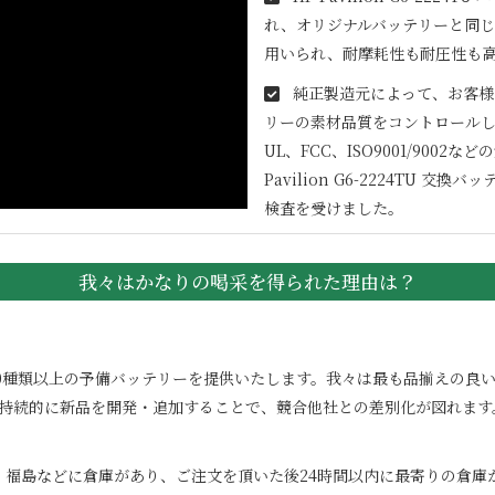
れ、オリジナルバッテリーと同じ
用いられ、耐摩耗性も耐圧性も
純正製造元によって、お客様
リーの素材品質をコントロールし
UL、FCC、ISO9001/90
Pavilion G6-2224TU
交換バッテ
検査を受けました。
我々はかなりの喝采を得られた理由は？
100000種類以上の予備バッテリーを提供いたします。我々は最も品揃え
。持続的に新品を開発・追加することで、競合他社との差別化が図れます
、福島などに倉庫があり、ご注文を頂いた後24時間以内に最寄りの倉庫