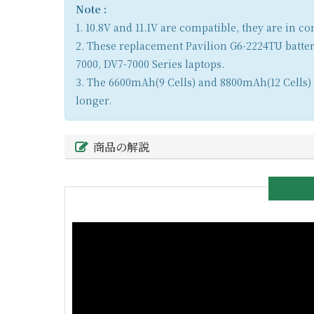
Note :
1. 10.8V and 11.1V are compatible, they are in 
2. These replacement Pavilion G6-2224TU batter
7000, DV7-7000 Series laptops.
3. The 6600mAh(9 Cells) and 8800mAh(12 Cells) b
longer.
商品の解説