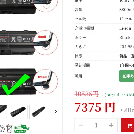
電圧
10.8V
容量
8800m
セル数
12 セル
充電池種類
Li-ion
カラー
Black
大きさ
204.95
状態
新品、
保証期間
1年間の
可用
在庫あ
10536円
- ( 30% オフ: 316
7375 円
+ 送料1