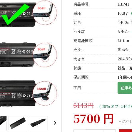
商品番号
HJP41
電圧
10.8V
容量
4400m
セル数
6 セル
充電池種類
Li-ion
カラー
Black
大きさ
204.95
状態
新品、
保証期間
1年間の
可用
在庫あ
8143円
- ( 30% オフ: 2443 
5700 円
+ 送料1