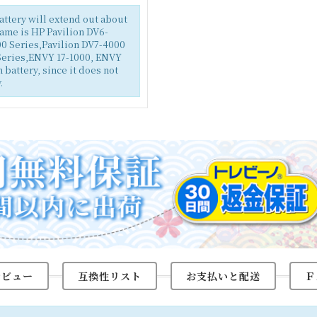
battery will extend out about
name is HP Pavilion DV6-
0 Series,Pavilion DV7-4000
eries,ENVY 17-1000, ENVY
battery, since it does not
.
レビュー
互換性リスト
お支払いと配送
Ｆ