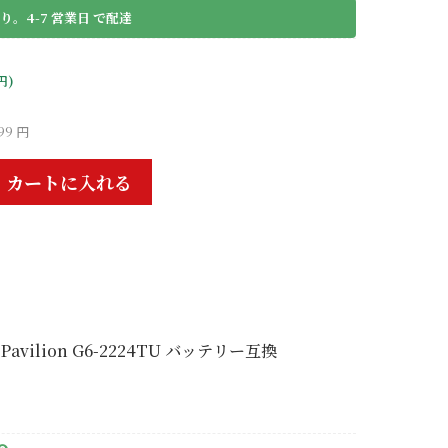
り。4-7 営業日 で配達
円)
99 円
カートに入れる
 Pavilion G6-2224TU バッテリー互換