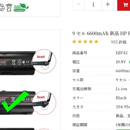
9 セル 6600mAh 新品 HP 
955 評価
商品番号
HJP42
電圧
10.8V
容量
6600m
セル数
9 セル
充電池種類
Li-ion
カラー
Black
大きさ
204.95
状態
新品、
保証期間
1年間の