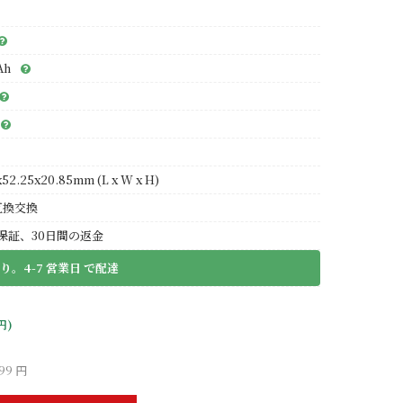
Ah
x52.25x20.85mm (L x W x H)
互換交換
保証、30日間の返金
り。4-7 営業日 で配達
円)
99 円