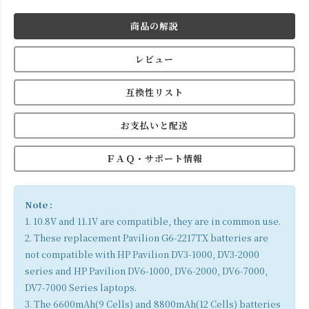
商品の解説
レビュー
互換性リスト
お支払いと配送
ＦＡＱ・サポート情報
Note :
1. 10.8V and 11.1V are compatible, they are in common use.
2. These replacement Pavilion G6-2217TX batteries are
not compatible with HP Pavilion DV3-1000, DV3-2000
series and HP Pavilion DV6-1000, DV6-2000, DV6-7000,
DV7-7000 Series laptops.
3. The 6600mAh(9 Cells) and 8800mAh(12 Cells) batteries