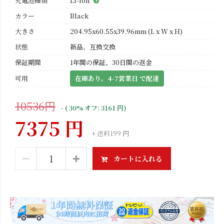
充電池種類
Li-ion
カラー
Black
大きさ
204.95x60.55x39.96mm (L x W x H)
状態
新品、互換交換
保証期間
1年間の保証、30日間の返金
可用
在庫あり。4-7営業日 で配達
10536円
- ( 30% オフ: 3161 円)
7375 円
+ 送料199 円
カートに入れる