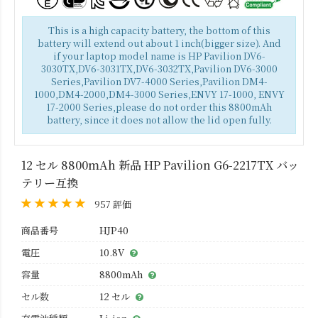
This is a high capacity battery, the bottom of this
battery will extend out about 1 inch(bigger size). And
if your laptop model name is HP Pavilion DV6-
3030TX,DV6-3031TX,DV6-3032TX,Pavilion DV6-3000
Series,Pavilion DV7-4000 Series,Pavilion DM4-
1000,DM4-2000,DM4-3000 Series,ENVY 17-1000, ENVY
17-2000 Series,please do not order this 8800mAh
battery, since it does not allow the lid open fully.
12 セル 8800mAh 新品 HP Pavilion G6-2217TX バッ
テリー互換
957 評価
商品番号
HJP40
電圧
10.8V
容量
8800mAh
セル数
12 セル