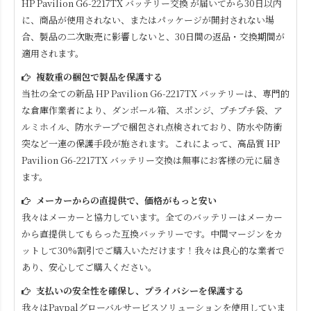
HP Pavilion G6-2217TX
バッテリー交換 が届いてから30日以内
に、商品が使用されない、またはパッケージが開封されない場
合、製品の二次販売に影響しないと、30日間の返品・交換期間が
適用されます。
複数重の梱包で製品を保護する
当社の全ての新品
HP Pavilion G6-2217TX
バッテリーは、専門的
な倉庫作業者により、ダンボール箱、スポンジ、プチプチ袋、ア
ルミホイル、防水テープで梱包され点検されており、防水や防衝
突など一連の保護手段が施されます。これによって、高品質
HP
Pavilion G6-2217TX
バッテリー交換は無事にお客様の元に届き
ます。
メーカーからの直提供で、価格がもっと安い
我々はメーカーと協力しています。全てのバッテリーはメーカー
から直提供してもらった互換バッテリーです。中間マージンをカ
ットして30%割引でご購入いただけます！我々は良心的な業者で
あり、安心してご購入ください。
支払いの安全性を確保し、プライバシーを保護する
我々はPaypalグローバルサービスソリューションを使用していま