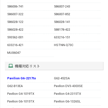
586006-741
586007-243
586007-322
586007-852
586028-122
586028-141
586028-422
588178-422
593562-001
633216-151
633216-421
HSTNN-Q73C
MU06047
機種対応リスト
Pavilion G6-2217tx
G62-452SA
G62-B13EA
Pavilion DV3-4303SE
Pavilion G4-1019TX
Pavilion G4-2315TX
Pavilion G6-1015TX
Pavilion G6-1326SL