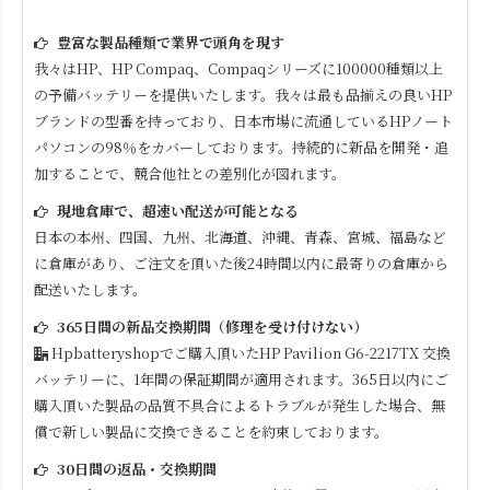
豊富な製品種類で業界で頭角を現す
我々はHP、HP Compaq、Compaqシリーズに100000種類以上
の予備バッテリーを提供いたします。我々は最も品揃えの良いHP
ブランドの型番を持っており、日本市場に流通しているHPノート
パソコンの98％をカバーしております。持続的に新品を開発・追
加することで、競合他社との差別化が図れます。
現地倉庫で、超速い配送が可能となる
日本の本州、四国、九州、北海道、沖縄、青森、宮城、福島など
に倉庫があり、ご注文を頂いた後24時間以内に最寄りの倉庫から
配送いたします。
365日間の新品交換期間（修理を受け付けない）
Hpbatteryshopでご購入頂いた
HP Pavilion G6-2217TX
交換
バッテリーに、1年間の保証期間が適用されます。365日以内にご
購入頂いた製品の品質不具合によるトラブルが発生した場合、無
償で新しい製品に交換できることを約束しております。
30日間の返品・交換期間