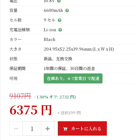
電圧
10.8V
容量
6600mAh
セル数
9 セル
充電池種類
Li-ion
カラー
Black
大きさ
204.95x52.25x39.96mm (L x W x H)
状態
新品、互換交換
保証期間
1年間の保証、30日間の返金
可用
在庫あり。4-7営業日 で配達
9107円
- ( 30% オフ: 2732 円)
6375 円
+ 送料199 円
カートに入れる