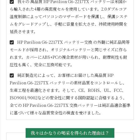
我々の 高品質
HP Pavilion G6-2217TX
バッテリーは米国か
ら輸入された4層の高密度セルを使用しています。2.0ダブルコア
温度制御によってパソコンのマザーボードを保護し、保護システ
ムをグレードアップし、手軽に容量を拡大させ、持続使用時間を
延長させます。
HP Pavilion G6-2217TX
バッテリー交換 の外観に純正品同等
モールドが採用され、オリジナルバッテリーと同じサイズに作ら
れます。カバーにABS+PCの複合素材が用いられ、耐摩耗性も耐
圧性も高く、完全に互換可能です。
純正製造元によって、お客様にお届けした高品質
HP
Pavilion G6-2217TX
バッテリーの素材品質をコントロールし、
生産工程を最適化させます。そして、CE、ROHS、UL、FCC、
ISO9001/9002などの安全性に関する国際認証に合格するよう、
全ての
HP Pavilion G6-2217TX
交換バッテリーは純正品適合基準
に基づいて様々な品質安全性の検査を受けました。
我々はかなりの喝采を得られた理由は？