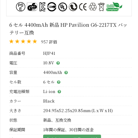
6 セル 4400mAh 新品 HP Pavilion G6-2217TX バッ
テリー互換
957 評価
商品番号
HJP41
電圧
10.8V
容量
4400mAh
セル数
6 セル
充電池種類
Li-ion
カラー
Black
大きさ
204.95x52.25x20.85mm (L x W x H)
状態
新品、互換交換
保証期間
1年間の保証、30日間の返金