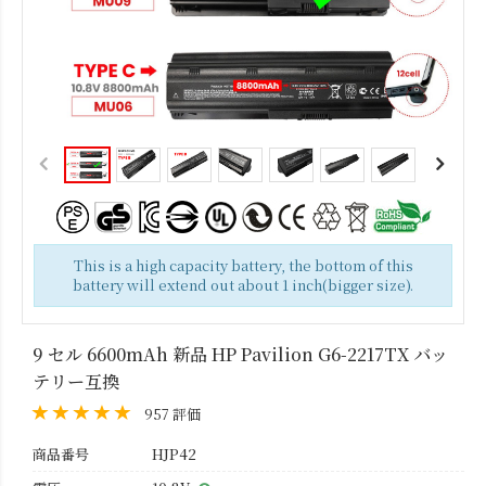
This is a high capacity battery, the bottom of this
battery will extend out about 1 inch(bigger size).
9 セル 6600mAh 新品 HP Pavilion G6-2217TX バッ
テリー互換
957 評価
商品番号
HJP42