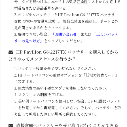
号」タグを見つける。本サイトの製品互換性リストから対応する
型番名または部品番号を調べる。
2. オリジナルバッテリーと
HP Pavilion G6-2217TX
バッテリー
交換 の電圧や容量を比較し、製品全体図を確認し、ポートと外
見が同じであるかをチェックする。
3. 解決できない場合、
「お問い合わせ」
または
「正しいバッテ
リーの見つけ方」
をタップしてください。
HP Pavilion G6-2217TX
バッテリーを購入してから
どうやってメンテナンスを行うか？
1. バッテリー残量を全て使い切らないでください。
2. HPノートパソコンの電源オプションを「低電力消費モード」
に設定する。
3. 電力消費の高い不要なアプリを使用しないでください。
4. スクリーンの明度を下げる。
5. 長い間ノートパソコンを使用しない場合、1ヶ月1回にバッテリ
ーを放電してから再充電してください。そして、バッテリーを取
り出して乾燥した涼しい場所に保管してください。
直接倉庫へバッテリーを受け取りに行くことができる