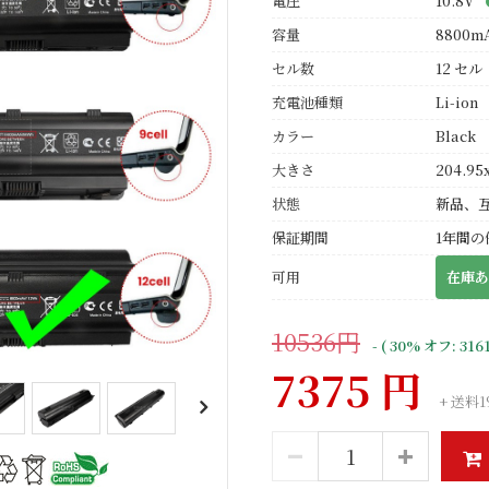
電圧
10.8V
容量
8800m
セル数
12 セル
充電池種類
Li-ion
カラー
Black
大きさ
204.95
状態
新品、
保証期間
1年間の
可用
在庫あ
10536円
- ( 30% オフ: 316
7375 円
+ 送料1