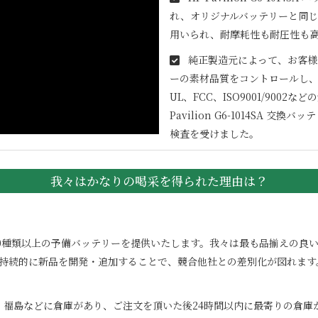
れ、オリジナルバッテリーと同じ
用いられ、耐摩耗性も耐圧性も
純正製造元によって、お客様
ーの素材品質をコントロールし、
UL、FCC、ISO9001/90
Pavilion G6-1014SA
交換バッテ
検査を受けました。
我々はかなりの喝采を得られた理由は？
100000種類以上の予備バッテリーを提供いたします。我々は最も品揃え
。持続的に新品を開発・追加することで、競合他社との差別化が図れます
、福島などに倉庫があり、ご注文を頂いた後24時間以内に最寄りの倉庫