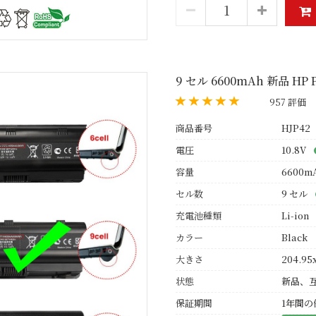
9 セル 6600mAh 新品 HP 
957 評価
商品番号
HJP42
電圧
10.8V
容量
6600m
セル数
9 セル
充電池種類
Li-ion
カラー
Black
大きさ
204.95
状態
新品、
保証期間
1年間の