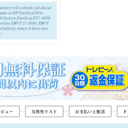
battery will extend out about
name is HP Pavilion DV6-
0 Series,Pavilion DV7-4000
eries,ENVY 17-1000, ENVY
battery, since it does not
.
レビュー
互換性リスト
お支払いと配送
Ｆ