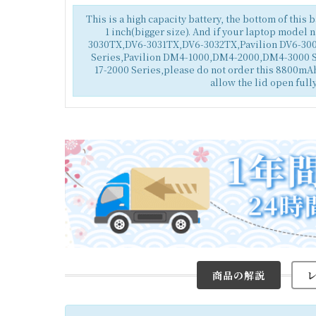
This is a high capacity battery, the bottom of this 
1 inch(bigger size). And if your laptop model 
3030TX,DV6-3031TX,DV6-3032TX,Pavilion DV6-300
Series,Pavilion DM4-1000,DM4-2000,DM4-3000 S
17-2000 Series,please do not order this 8800mAh 
allow the lid open fully
商品の解説