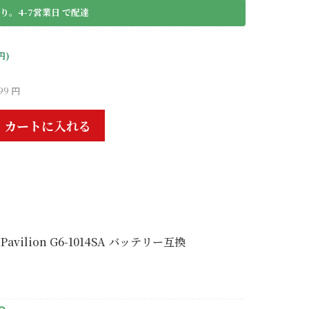
り。4-7営業日 で配達
円)
99 円
カートに入れる
 Pavilion G6-1014SA バッテリー互換