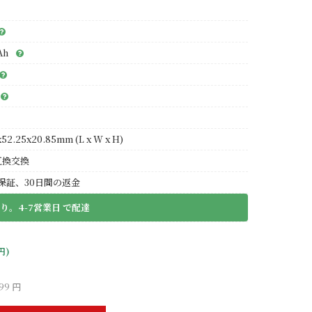
Ah
x52.25x20.85mm (L x W x H)
互換交換
保証、30日間の返金
り。4-7営業日 で配達
円)
99 円