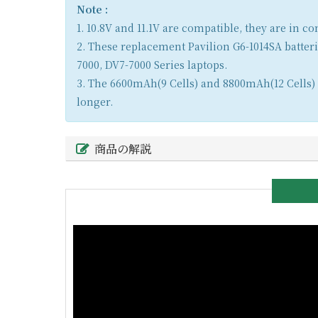
Note :
1. 10.8V and 11.1V are compatible, they are in 
2. These replacement Pavilion G6-1014SA batter
7000, DV7-7000 Series laptops.
3. The 6600mAh(9 Cells) and 8800mAh(12 Cells) b
longer.
商品の解説