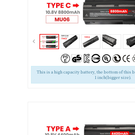
This is a high capacity battery, the bottom of this 
1 inch(bigger size).