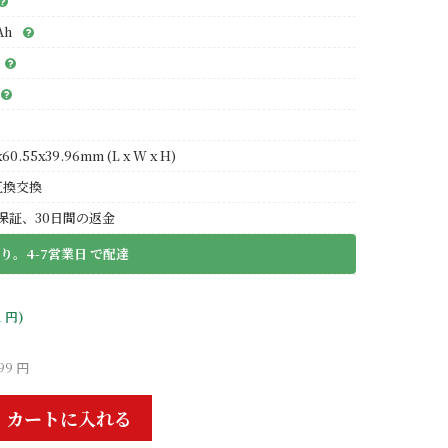
Ah
x60.55x39.96mm (L x W x H)
互換交換
保証、30日間の返金
り。4-7営業日 で配達
1 円)
99 円
カートに入れる