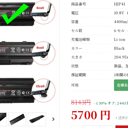
商品番号
HJP41
電圧
10.8V
容量
4400m
セル数
6 セル
充電池種類
Li-ion
カラー
Black
大きさ
204.95
状態
新品、
保証期間
1年間の
可用
在庫あ
8143円
- ( 30% オフ: 2443 
5700 円
+ 送料1