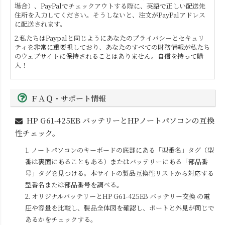
場合）、PayPalでチェックアウトする際に、英語で正しい配送先
住所を入力してください。そうしないと、注文がPayPalアドレス
に配送されます。
2.私たちはPaypalと同じようにあなたのプライバシーとセキュリ
ティを非常に重要視しており、あなたのすべての財務情報が私たち
のウェブサイトに保持されることはありません。自信を持って購
入！
ＦＡＱ・サポート情報
HP G61-425EB
バッテリーとHPノートパソコンの互換
性チェック。
1. ノートパソコンのキーボードの底部にある「型番名」タグ（型
番は裏面にあることもある）またはバッテリーにある「部品番
号」タグを見つける。本サイトの製品互換性リストから対応する
型番名または部品番号を調べる。
2. オリジナルバッテリーと
HP G61-425EB
バッテリー交換 の電
圧や容量を比較し、製品全体図を確認し、ポートと外見が同じで
あるかをチェックする。