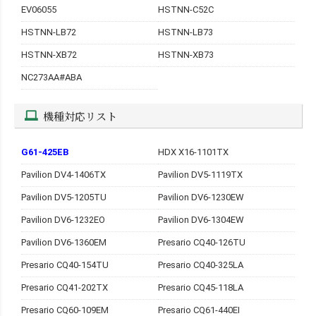
EV06055
HSTNN-C52C
HSTNN-LB72
HSTNN-LB73
HSTNN-XB72
HSTNN-XB73
NC273AA#ABA
機種対応リスト
G61-425EB
HDX X16-1101TX
Pavilion DV4-1406TX
Pavilion DV5-1119TX
Pavilion DV5-1205TU
Pavilion DV6-1230EW
Pavilion DV6-1232EO
Pavilion DV6-1304EW
Pavilion DV6-1360EM
Presario CQ40-126TU
Presario CQ40-154TU
Presario CQ40-325LA
Presario CQ41-202TX
Presario CQ45-118LA
Presario CQ60-109EM
Presario CQ61-440EI