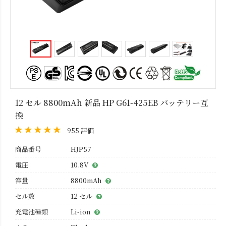
12 セル 8800mAh 新品 HP G61-425EB バッテリー互
換
955 評価
商品番号
HJP57
電圧
10.8V
容量
8800mAh
セル数
12 セル
充電池種類
Li-ion