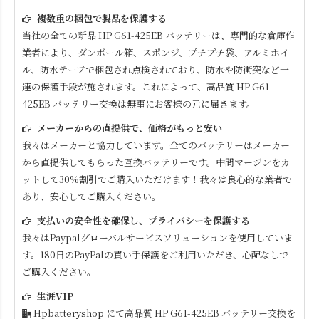
複数重の梱包で製品を保護する
当社の全ての新品
HP G61-425EB
バッテリーは、専門的な倉庫作
業者により、ダンボール箱、スポンジ、プチプチ袋、アルミホイ
ル、防水テープで梱包され点検されており、防水や防衝突など一
連の保護手段が施されます。これによって、高品質
HP G61-
425EB
バッテリー交換は無事にお客様の元に届きます。
メーカーからの直提供で、価格がもっと安い
我々はメーカーと協力しています。全てのバッテリーはメーカー
から直提供してもらった互換バッテリーです。中間マージンをカ
ットして30%割引でご購入いただけます！我々は良心的な業者で
あり、安心してご購入ください。
支払いの安全性を確保し、プライバシーを保護する
我々はPaypalグローバルサービスソリューションを使用していま
す。180日のPayPalの買い手保護をご利用いただき、心配なしで
ご購入ください。
生涯VIP
Hpbatteryshop にて高品質
HP G61-425EB
バッテリー交換を