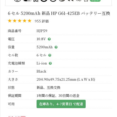
6 セル 5200mAh 新品 HP G61-425EB バッテリー互換
955 評価
商品番号
HJP59
電圧
10.8V
容量
5200mAh
セル数
6 セル
充電池種類
Li-ion
カラー
Black
大きさ
204.90x49.75x21.25mm (L x W x H)
状態
新品、互換交換
保証期間
1年間の保証、30日間の返金
可用
在庫あり。4-7営業日 で配達