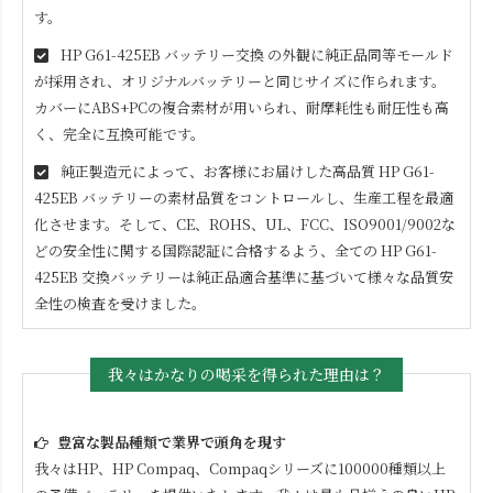
す。
HP G61-425EB
バッテリー交換 の外観に純正品同等モールド
が採用され、オリジナルバッテリーと同じサイズに作られます。
カバーにABS+PCの複合素材が用いられ、耐摩耗性も耐圧性も高
く、完全に互換可能です。
純正製造元によって、お客様にお届けした高品質
HP G61-
425EB
バッテリーの素材品質をコントロールし、生産工程を最適
化させます。そして、CE、ROHS、UL、FCC、ISO9001/9002な
どの安全性に関する国際認証に合格するよう、全ての
HP G61-
425EB
交換バッテリーは純正品適合基準に基づいて様々な品質安
全性の検査を受けました。
我々はかなりの喝采を得られた理由は？
豊富な製品種類で業界で頭角を現す
我々はHP、HP Compaq、Compaqシリーズに100000種類以上