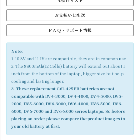
互換性リスト
お支払いと配送
ＦＡＱ・サポート情報
Note:
1. 10.8V and 11.1V are compatible, they are in common use.
2. The 8800mAh(12 Cells) battery will extend out about 1
inch from the bottom of the laptop, bigger size but help
cooling and lasting longer.
3. These replacement G61-425EB batteries are not
compatible with DV4-3000, DV4-4000, DV4-5000, DV5-
2000, DV5-3000, DV6-3000, DV6-4000, DV6-5000, DV6-
6000, DV6-7000 and DV6-8000 series laptops. So before
placing an order please compare the product images to
your old battery at first.