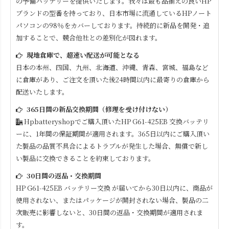
の予備バッテリーを提供いたします。我々は最も品揃えの良いHP
ブランドの型番を持っており、日本市場に流通しているHPノート
パソコンの98％をカバーしております。持続的に新品を開発・追
加することで、競合他社との差別化が図れます。
現地倉庫で、超速い配送が可能となる
日本の本州、四国、九州、北海道、沖縄、青森、宮城、福島など
に倉庫があり、ご注文を頂いた後24時間以内に最寄りの倉庫から
配送いたします。
365日間の新品交換期間（修理を受け付けない）
Hpbatteryshopでご購入頂いた
HP G61-425EB
交換バッテリ
ーに、1年間の保証期間が適用されます。365日以内にご購入頂い
た製品の品質不具合によるトラブルが発生した場合、無償で新し
い製品に交換できることを約束しております。
30日間の返品・交換期間
HP G61-425EB
バッテリー交換 が届いてから30日以内に、商品が
使用されない、またはパッケージが開封されない場合、製品の二
次販売に影響しないと、30日間の返品・交換期間が適用されま
す。