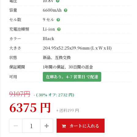
電圧
10.8V
容量
6600mAh
セル数
9 セル
充電池種類
Li-ion
カラー
Black
大きさ
204.95x52.25x39.96mm (L x W x H)
状態
新品、互換交換
保証期間
1年間の保証、30日間の返金
可用
在庫あり。4-7 営業日 で配達
9107円
- ( 30% オフ: 2732 円)
6375 円
+ 送料199 円
カートに入れる