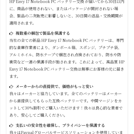
HP Envy 17 Notebook PC
バッテリー交換 が届いてから30日以内
に、商品が使用されない、またはパッケージが開封されない場
合、製品の二次販売に影響しないと、30日間の返品・交換期間が
適用されます。
複数重の梱包で製品を保護する
当社の全ての新品
HP Envy 17 Notebook PC
バッテリーは、専門
的な倉庫作業者により、ダンボール箱、スポンジ、プチプチ袋、
アルミホイル、防水テープで梱包され点検されており、防水や防
衝突など一連の保護手段が施されます。これによって、高品質
HP
Envy 17 Notebook PC
バッテリー交換は無事にお客様の元に届き
ます。
メーカーからの直提供で、価格がもっと安い
我々はメーカーと協力しています。全てのバッテリーはメーカー
から直提供してもらった互換バッテリーです。中間マージンをカ
ットして30%割引でご購入いただけます！我々は良心的な業者で
あり、安心してご購入ください。
支払いの安全性を確保し、プライバシーを保護する
我々はPaypalグローバルサービスソリューションを使用していま