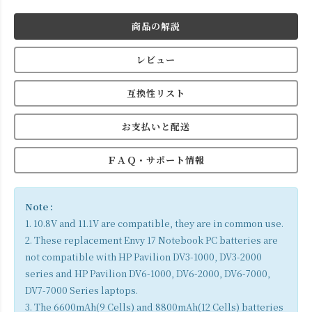
商品の解説
レビュー
互換性リスト
お支払いと配送
ＦＡＱ・サポート情報
Note :
1. 10.8V and 11.1V are compatible, they are in common use.
2. These replacement Envy 17 Notebook PC batteries are
not compatible with HP Pavilion DV3-1000, DV3-2000
series and HP Pavilion DV6-1000, DV6-2000, DV6-7000,
DV7-7000 Series laptops.
3. The 6600mAh(9 Cells) and 8800mAh(12 Cells) batteries