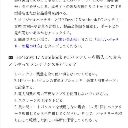
号」タグを見つける。本サイトの製品互換性リストから対応する
型番名または部品番号を調べる。
2. オリジナルバッテリーと
HP Envy 17 Notebook PC
バッテリー
交換 の電圧や容量を比較し、製品全体図を確認し、ポートと外
見が同じであるかをチェックする。
3. 解決できない場合、
「お問い合わせ」
または
「正しいバッテ
リーの見つけ方」
をタップしてください。
HP Envy 17 Notebook PC
バッテリーを購入してから
どうやってメンテナンスを行うか？
1. バッテリー残量を全て使い切らないでください。
2. HPノートパソコンの電源オプションを「低電力消費モード」
に設定する。
3. 電力消費の高い不要なアプリを使用しないでください。
4. スクリーンの明度を下げる。
5. 長い間ノートパソコンを使用しない場合、1ヶ月1回にバッテリ
ーを放電してから再充電してください。そして、バッテリーを取
り出して乾燥した涼しい場所に保管してください。