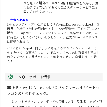
ロを超える場合は、当社の銀行口座情報を取得し、銀
行振込でお支払いするためにカスタマーサービスにお
問い合わせください。
「注意が必要な」
1.チェックアウトプロセスとして「PaypalExpressCheckout」を
選択した場合（当社のWebサイトに1つの配送先住所を指定しない
場合）、PayPalでチェックアウトする際に、英語で正しい配送先
住所を入力してください。そうしないと、注文がPayPalアドレス
に配送されます。
2.私たちはPaypalと同じようにあなたのプライバシーとセキュリ
ティを非常に重要視しており、あなたのすべての財務情報が私たち
のウェブサイトに保持されることはありません。自信を持って購
入！
ＦＡＱ・サポート情報
HP Envy 17 Notebook PC
バッテリーとHPノートパ
ソコンの互換性チェック。
1. ノートパソコンのキーボードの底部にある「型番名」タグ（型
番は裏面にあることもある）またはバッテリーにある「部品番