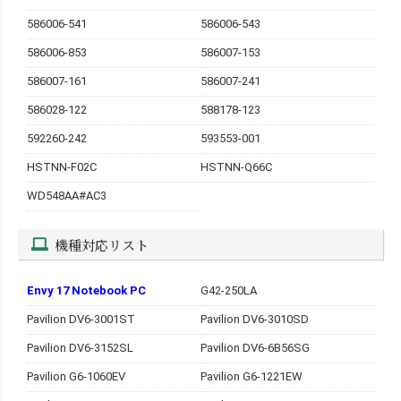
586006-541
586006-543
586006-853
586007-153
586007-161
586007-241
586028-122
588178-123
592260-242
593553-001
HSTNN-F02C
HSTNN-Q66C
WD548AA#AC3
機種対応リスト
Envy 17 Notebook PC
G42-250LA
Pavilion DV6-3001ST
Pavilion DV6-3010SD
Pavilion DV6-3152SL
Pavilion DV6-6B56SG
Pavilion G6-1060EV
Pavilion G6-1221EW