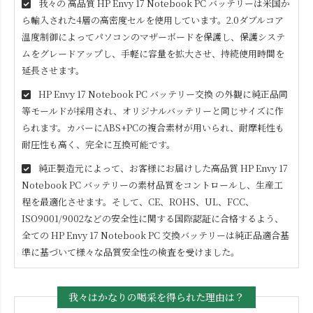
我々の 高品質
HP Envy 17 Notebook PC
バッテリーは米国か
ら輸入された4層の高密度セルを使用しています。2.0ダブルコア
温度制御によってパソコンのマザーボードを保護し、保護システ
ムをグレードアップし、手軽に容量を拡大させ、持続使用時間を
延長させます。
HP Envy 17 Notebook PC
バッテリー交換 の外観に純正品同
等モールドが採用され、オリジナルバッテリーと同じサイズに作
られます。カバーにABS+PCの複合素材が用いられ、耐摩耗性も
耐圧性も高く、完全に互換可能です。
純正製造元によって、お客様にお届けした高品質
HP Envy 17
Notebook PC
バッテリーの素材品質をコントロールし、生産工
程を最適化させます。そして、CE、ROHS、UL、FCC、
ISO9001/9002などの安全性に関する国際認証に合格するよう、
全ての
HP Envy 17 Notebook PC
交換バッテリーは純正品適合基
準に基づいて様々な品質安全性の検査を受けました。
我々はかなりの喝采を得られた理由は？