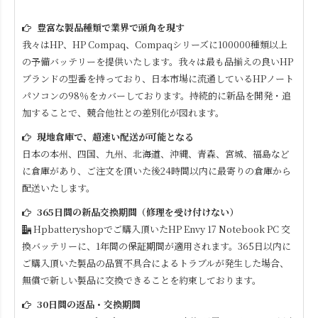
豊富な製品種類で業界で頭角を現す
我々はHP、HP Compaq、Compaqシリーズに100000種類以上
の予備バッテリーを提供いたします。我々は最も品揃えの良いHP
ブランドの型番を持っており、日本市場に流通しているHPノート
パソコンの98％をカバーしております。持続的に新品を開発・追
加することで、競合他社との差別化が図れます。
現地倉庫で、超速い配送が可能となる
日本の本州、四国、九州、北海道、沖縄、青森、宮城、福島など
に倉庫があり、ご注文を頂いた後24時間以内に最寄りの倉庫から
配送いたします。
365日間の新品交換期間（修理を受け付けない）
Hpbatteryshopでご購入頂いた
HP Envy 17 Notebook PC
交
換バッテリーに、1年間の保証期間が適用されます。365日以内に
ご購入頂いた製品の品質不具合によるトラブルが発生した場合、
無償で新しい製品に交換できることを約束しております。
30日間の返品・交換期間