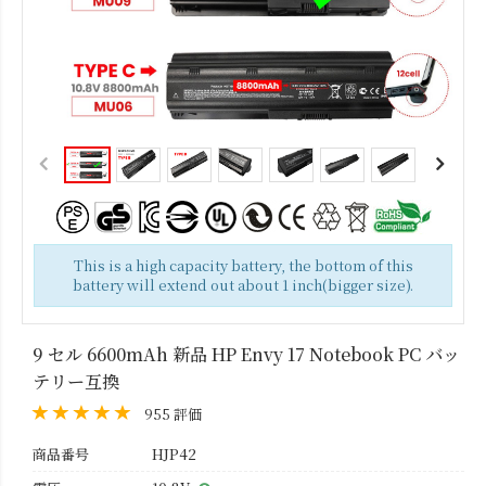
This is a high capacity battery, the bottom of this
battery will extend out about 1 inch(bigger size).
9 セル 6600mAh 新品 HP Envy 17 Notebook PC バッ
テリー互換
955 評価
商品番号
HJP42