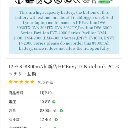
This is a high capacity battery, the bottom of this
battery will extend out about 1 inch(bigger size). And
if your laptop model name is HP Pavilion DV6-
3030TX,DV6-3031TX,DV6-3032TX,Pavilion DV6-3000
Series,Pavilion DV7-4000 Series,Pavilion DM4-
1000,DM4-2000,DM4-3000 Series,ENVY 17-1000, ENVY
17-2000 Series,please do not order this 8800mAh
battery, since it does not allow the lid open fully.
12 セル 8800mAh 新品 HP Envy 17 Notebook PC バ
ッテリー互換
955 評価
商品番号
HJP40
電圧
10.8V
容量
8800mAh
セル数
12 セル