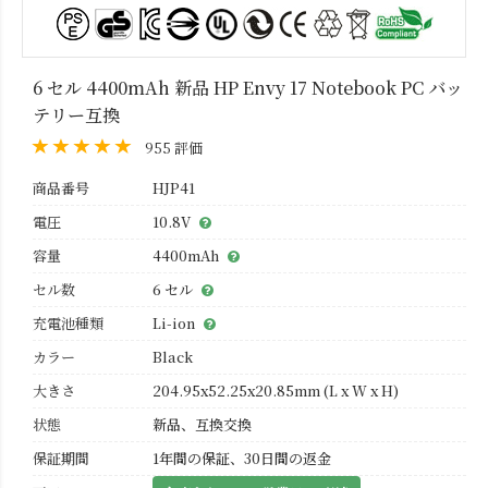
6 セル 4400mAh 新品 HP Envy 17 Notebook PC バッ
テリー互換
955 評価
商品番号
HJP41
電圧
10.8V
容量
4400mAh
セル数
6 セル
充電池種類
Li-ion
カラー
Black
大きさ
204.95x52.25x20.85mm (L x W x H)
状態
新品、互換交換
保証期間
1年間の保証、30日間の返金