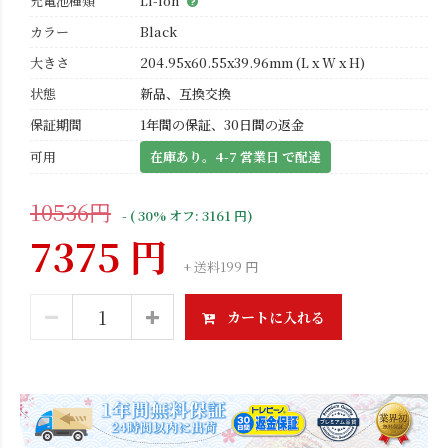
充電池種類
Li-ion
カラー
Black
大きさ
204.95x60.55x39.96mm (L x W x H)
状態
新品、互換交換
保証期間
1年間の保証、30日間の返金
可用
在庫あり。4-7 営業日 で配達
10536円
- ( 30% オフ: 3161 円)
7375 円
+ 送料199 円
カートに入れる