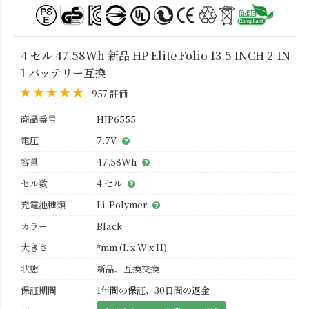
4 セル 47.58Wh 新品 HP Elite Folio 13.5 INCH 2-IN-
1 バッテリー互換
957 評価
商品番号
HJP6555
電圧
7.7V
容量
47.58Wh
セル数
4 セル
充電池種類
Li-Polymer
カラー
Black
大きさ
*mm (L x W x H)
状態
新品、互換交換
保証期間
1年間の保証、30日間の返金