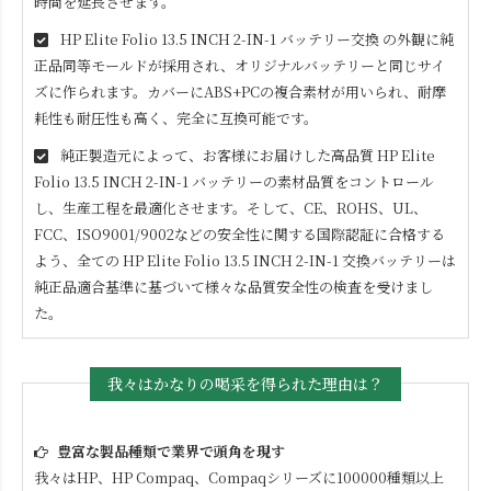
時間を延長させます。
HP Elite Folio 13.5 INCH 2-IN-1
バッテリー交換 の外観に純
正品同等モールドが採用され、オリジナルバッテリーと同じサイ
ズに作られます。カバーにABS+PCの複合素材が用いられ、耐摩
耗性も耐圧性も高く、完全に互換可能です。
純正製造元によって、お客様にお届けした高品質
HP Elite
Folio 13.5 INCH 2-IN-1
バッテリーの素材品質をコントロール
し、生産工程を最適化させます。そして、CE、ROHS、UL、
FCC、ISO9001/9002などの安全性に関する国際認証に合格する
よう、全ての
HP Elite Folio 13.5 INCH 2-IN-1
交換バッテリーは
純正品適合基準に基づいて様々な品質安全性の検査を受けまし
た。
我々はかなりの喝采を得られた理由は？
豊富な製品種類で業界で頭角を現す
我々はHP、HP Compaq、Compaqシリーズに100000種類以上