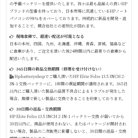
の予備バッテリーを提供いたします。我々は最も品揃えの良いHP
ブランドの型番を持っており、日本市場に流通しているHPノート
パソコンの98％をカバーしております。持続的に新品を開発・追
加することで、競合他社との差別化が図れます。
現地倉庫で、超速い配送が可能となる
日本の本州、四国、九州、北海道、沖縄、青森、宮城、福島など
に倉庫があり、ご注文を頂いた後24時間以内に最寄りの倉庫から
配送いたします。
365日間の新品交換期間（修理を受け付けない）
Hpbatteryshopでご購入頂いた
HP Elite Folio 13.5 INCH 2-
IN-1
交換バッテリーに、1年間の保証期間が適用されます。365日
以内にご購入頂いた製品の品質不具合によるトラブルが発生した
場合、無償で新しい製品に交換できることを約束しております。
30日間の返品・交換期間
HP Elite Folio 13.5 INCH 2-IN-1
バッテリー交換 が届いてから
30日以内に、商品が使用されない、またはパッケージが開封され
ない場合、製品の二次販売に影響しないと、30日間の返品・交換