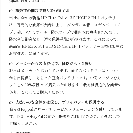
期間が適用されます。
複数重の梱包で製品を保護する
当社の全ての新品
HP Elite Folio 13.5 INCH 2-IN-1
バッテリー
は、専門的な倉庫作業者により、ダンボール箱、スポンジ、プチ
プチ袋、アルミホイル、防水テープで梱包され点検されており、
防水や防衝突など一連の保護手段が施されます。これによって、
高品質
HP Elite Folio 13.5 INCH 2-IN-1
バッテリー交換は無事に
お客様の元に届きます。
メーカーからの直提供で、価格がもっと安い
我々はメーカーと協力しています。全てのバッテリーはメーカー
から直提供してもらった互換バッテリーです。中間マージンをカ
ットして30%割引でご購入いただけます！我々は良心的な業者で
あり、安心してご購入ください。
支払いの安全性を確保し、プライバシーを保護する
我々はPaypalグローバルサービスソリューションを使用していま
す。180日のPayPalの買い手保護をご利用いただき、心配なしで
ご購入ください。