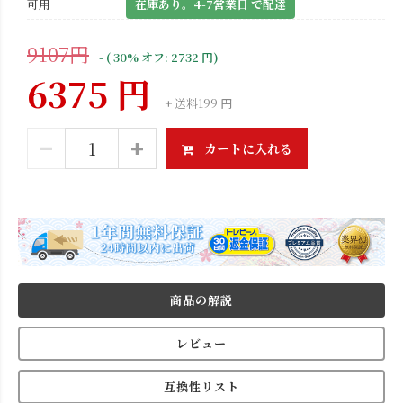
可用
在庫あり。4-7営業日 で配達
9107円
- ( 30% オフ: 2732 円)
6375 円
+ 送料199 円
カートに入れる
商品の解説
レビュー
互換性リスト