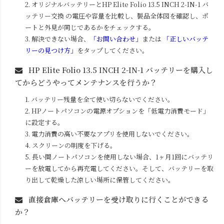
2. オリジナルバッテリーと
HP Elite Folio 13.5 INCH 2-IN-1
バ
ッテリー交換 の電圧や容量を比較し、製品全体図を確認し、ポ
ートと外見が同じであるかをチェックする。
3. 解決できない場合、
「お問い合わせ」
または
「正しいバッテ
リーの見つけ方」
をタップしてください。
HP Elite Folio 13.5 INCH 2-IN-1
バッテリーを購入し
てからどうやってメンテナンスを行うか？
1. バッテリー残量を全て使い切らないでください。
2. HPノートパソコンの電源オプションを「低電力消費モード」
に設定する。
3. 電力消費の高い不要なアプリを使用しないでください。
4. スクリーンの明度を下げる。
5. 長い間ノートパソコンを使用しない場合、1ヶ月1回にバッテリ
ーを放電してから再充電してください。そして、バッテリーを取
り出して乾燥した涼しい場所に保管してください。
直接倉庫へバッテリーを受け取りに行くことができる
か？