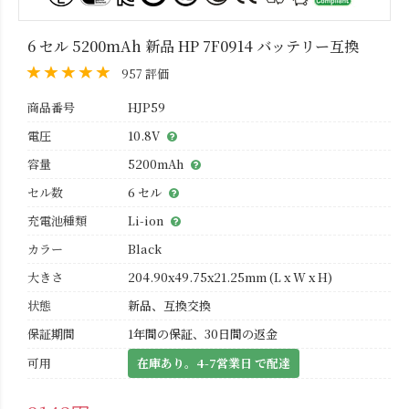
6 セル 5200mAh 新品 HP 7F0914 バッテリー互換
957 評価
商品番号
HJP59
電圧
10.8V
容量
5200mAh
セル数
6 セル
充電池種類
Li-ion
カラー
Black
大きさ
204.90x49.75x21.25mm (L x W x H)
状態
新品、互換交換
保証期間
1年間の保証、30日間の返金
可用
在庫あり。4-7営業日 で配達