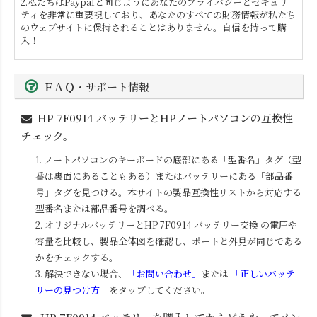
2.私たちはPaypalと同じようにあなたのプライバシーとセキュリ
ティを非常に重要視しており、あなたのすべての財務情報が私たち
のウェブサイトに保持されることはありません。自信を持って購
入！
ＦＡＱ・サポート情報
HP 7F0914
バッテリーとHPノートパソコンの互換性
チェック。
1. ノートパソコンのキーボードの底部にある「型番名」タグ（型
番は裏面にあることもある）またはバッテリーにある「部品番
号」タグを見つける。本サイトの製品互換性リストから対応する
型番名または部品番号を調べる。
2. オリジナルバッテリーと
HP 7F0914
バッテリー交換 の電圧や
容量を比較し、製品全体図を確認し、ポートと外見が同じである
かをチェックする。
3. 解決できない場合、
「お問い合わせ」
または
「正しいバッテ
リーの見つけ方」
をタップしてください。