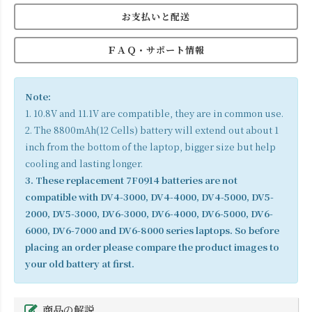
お支払いと配送
ＦＡＱ・サポート情報
Note:
1. 10.8V and 11.1V are compatible, they are in common use.
2. The 8800mAh(12 Cells) battery will extend out about 1
inch from the bottom of the laptop, bigger size but help
cooling and lasting longer.
3. These replacement 7F0914 batteries are not
compatible with DV4-3000, DV4-4000, DV4-5000, DV5-
2000, DV5-3000, DV6-3000, DV6-4000, DV6-5000, DV6-
6000, DV6-7000 and DV6-8000 series laptops. So before
placing an order please compare the product images to
your old battery at first.
商品の解説