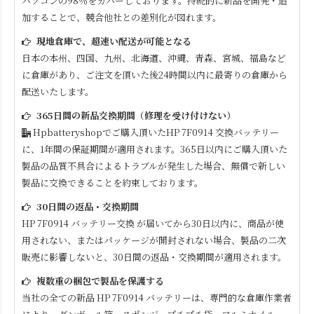
パソコンの98％をカバーしております。持続的に新品を開発・追
加することで、競合他社との差別化が図れます。
現地倉庫で、超速い配送が可能となる
日本の本州、四国、九州、北海道、沖縄、青森、宮城、福島など
に倉庫があり、ご注文を頂いた後24時間以内に最寄りの倉庫から
配送いたします。
365日間の新品交換期間（修理を受け付けない）
Hpbatteryshopでご購入頂いた
HP 7F0914
交換バッテリー
に、1年間の保証期間が適用されます。365日以内にご購入頂いた
製品の品質不具合によるトラブルが発生した場合、無償で新しい
製品に交換できることを約束しております。
30日間の返品・交換期間
HP 7F0914
バッテリー交換 が届いてから30日以内に、商品が使
用されない、またはパッケージが開封されない場合、製品の二次
販売に影響しないと、30日間の返品・交換期間が適用されます。
複数重の梱包で製品を保護する
当社の全ての新品
HP 7F0914
バッテリーは、専門的な倉庫作業者