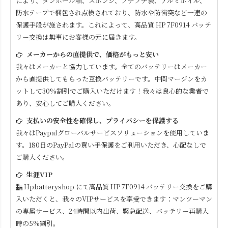
により、ダンボール箱、スポンジ、プチプチ袋、アルミホイル、
防水テープで梱包され点検されており、防水や防衝突など一連の
保護手段が施されます。これによって、高品質
HP 7F0914
バッテ
リー交換は無事にお客様の元に届きます。
メーカーからの直提供で、価格がもっと安い
我々はメーカーと協力しています。全てのバッテリーはメーカー
から直提供してもらった互換バッテリーです。中間マージンをカ
ットして30%割引でご購入いただけます！我々は良心的な業者で
あり、安心してご購入ください。
支払いの安全性を確保し、プライバシーを保護する
我々はPaypalグローバルサービスソリューションを使用していま
す。180日のPayPalの買い手保護をご利用いただき、心配なしで
ご購入ください。
生涯VIP
Hpbatteryshop にて高品質
HP 7F0914
バッテリー交換をご購
入いただくと、我々のVIPサービスを享受できます：マンツーマン
の専属サービス、24時間以内出荷、緊急配送、バッテリー再購入
時の5%割引。