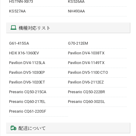
HSTNN-XB73
KS526AA
KS527AA
NH493AA
機種対応リスト
G61-415SA
G70-212EM
HDX X16-1360EV
Pavilion DV4-1038TX
Pavilion DV4-1125LA
Pavilion DV4-1149TX
Pavilion DV5-1030EP
Pavilion DV5-1100 CTO
Pavilion DV6-1020ET
Pavilion DV6-2112EZ
Presario CQ50-215CA
Presario CQ50-222BR
Presario CQ60-217EL
Presario CQ60-302SL
Presario CQ61-220SF
配送について