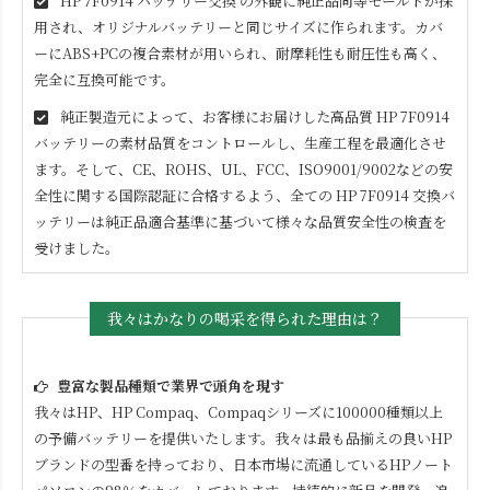
HP 7F0914
バッテリー交換 の外観に純正品同等モールドが採
用され、オリジナルバッテリーと同じサイズに作られます。カバ
ーにABS+PCの複合素材が用いられ、耐摩耗性も耐圧性も高く、
完全に互換可能です。
純正製造元によって、お客様にお届けした高品質
HP 7F0914
バッテリーの素材品質をコントロールし、生産工程を最適化させ
ます。そして、CE、ROHS、UL、FCC、ISO9001/9002などの安
全性に関する国際認証に合格するよう、全ての
HP 7F0914
交換バ
ッテリーは純正品適合基準に基づいて様々な品質安全性の検査を
受けました。
我々はかなりの喝采を得られた理由は？
豊富な製品種類で業界で頭角を現す
我々はHP、HP Compaq、Compaqシリーズに100000種類以上
の予備バッテリーを提供いたします。我々は最も品揃えの良いHP
ブランドの型番を持っており、日本市場に流通しているHPノート