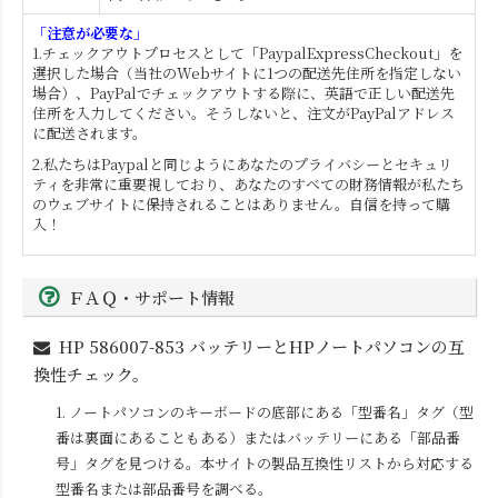
「注意が必要な」
1.チェックアウトプロセスとして「PaypalExpressCheckout」を
選択した場合（当社のWebサイトに1つの配送先住所を指定しない
場合）、PayPalでチェックアウトする際に、英語で正しい配送先
住所を入力してください。そうしないと、注文がPayPalアドレス
に配送されます。
2.私たちはPaypalと同じようにあなたのプライバシーとセキュリ
ティを非常に重要視しており、あなたのすべての財務情報が私たち
のウェブサイトに保持されることはありません。自信を持って購
入！
ＦＡＱ・サポート情報
HP 586007-853
バッテリーとHPノートパソコンの互
換性チェック。
1. ノートパソコンのキーボードの底部にある「型番名」タグ（型
番は裏面にあることもある）またはバッテリーにある「部品番
号」タグを見つける。本サイトの製品互換性リストから対応する
型番名または部品番号を調べる。