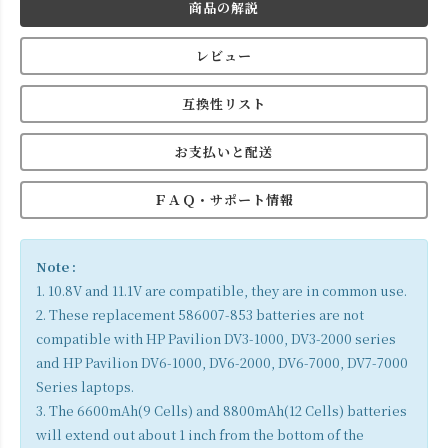
商品の解説
レビュー
互換性リスト
お支払いと配送
ＦＡＱ・サポート情報
Note :
1. 10.8V and 11.1V are compatible, they are in common use.
2. These replacement 586007-853 batteries are not
compatible with HP Pavilion DV3-1000, DV3-2000 series
and HP Pavilion DV6-1000, DV6-2000, DV6-7000, DV7-7000
Series laptops.
3. The 6600mAh(9 Cells) and 8800mAh(12 Cells) batteries
will extend out about 1 inch from the bottom of the