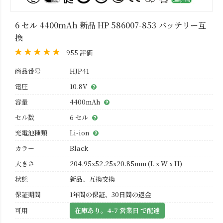
6 セル 4400mAh 新品 HP 586007-853 バッテリー互
換
955 評価
商品番号
HJP41
電圧
10.8V
容量
4400mAh
セル数
6 セル
充電池種類
Li-ion
カラー
Black
大きさ
204.95x52.25x20.85mm (L x W x H)
状態
新品、互換交換
保証期間
1年間の保証、30日間の返金
可用
在庫あり。4-7 営業日 で配達