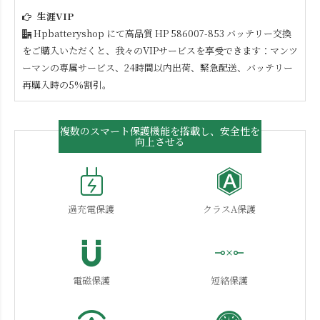
生涯VIP
Hpbatteryshop にて高品質
HP 586007-853
バッテリー交換
をご購入いただくと、我々のVIPサービスを享受できます：マンツ
ーマンの専属サービス、24時間以内出荷、緊急配送、バッテリー
再購入時の5%割引。
複数のスマート保護機能を搭載し、安全性を
向上させる
過充電保護
クラスA保護
電磁保護
短絡保護