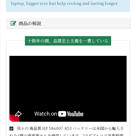
laptop, bigger size but help cooling and lasting longer.
商品の解説
十数年の間、品質至上主義を一貫している
我々の 高品質
HP 586007-853
バッテリーは米国から輸入さ
れた4層の高密度セルを使用しています。2.0ダブルコア温度制御