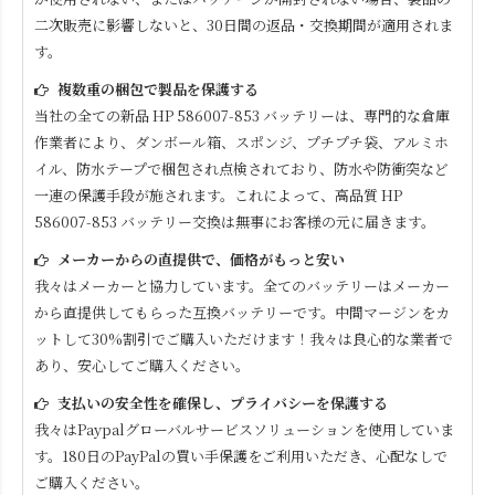
二次販売に影響しないと、30日間の返品・交換期間が適用されま
す。
複数重の梱包で製品を保護する
当社の全ての新品
HP 586007-853
バッテリーは、専門的な倉庫
作業者により、ダンボール箱、スポンジ、プチプチ袋、アルミホ
イル、防水テープで梱包され点検されており、防水や防衝突など
一連の保護手段が施されます。これによって、高品質
HP
586007-853
バッテリー交換は無事にお客様の元に届きます。
メーカーからの直提供で、価格がもっと安い
我々はメーカーと協力しています。全てのバッテリーはメーカー
から直提供してもらった互換バッテリーです。中間マージンをカ
ットして30%割引でご購入いただけます！我々は良心的な業者で
あり、安心してご購入ください。
支払いの安全性を確保し、プライバシーを保護する
我々はPaypalグローバルサービスソリューションを使用していま
す。180日のPayPalの買い手保護をご利用いただき、心配なしで
ご購入ください。