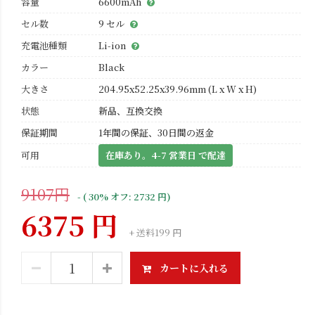
容量
6600mAh
セル数
9 セル
充電池種類
Li-ion
カラー
Black
大きさ
204.95x52.25x39.96mm (L x W x H)
状態
新品、互換交換
保証期間
1年間の保証、30日間の返金
可用
在庫あり。4-7 営業日 で配達
9107円
- ( 30% オフ: 2732 円)
6375 円
+ 送料199 円
カートに入れる