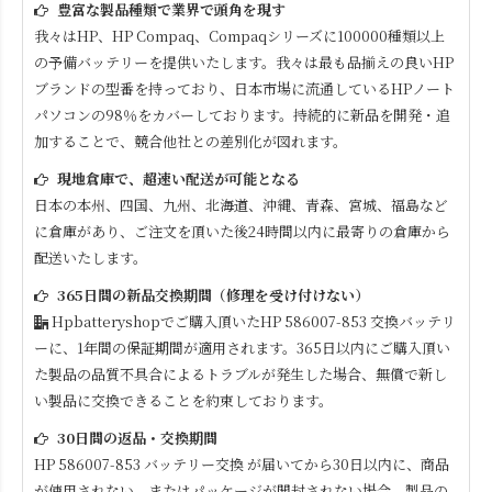
豊富な製品種類で業界で頭角を現す
我々はHP、HP Compaq、Compaqシリーズに100000種類以上
の予備バッテリーを提供いたします。我々は最も品揃えの良いHP
ブランドの型番を持っており、日本市場に流通しているHPノート
パソコンの98％をカバーしております。持続的に新品を開発・追
加することで、競合他社との差別化が図れます。
現地倉庫で、超速い配送が可能となる
日本の本州、四国、九州、北海道、沖縄、青森、宮城、福島など
に倉庫があり、ご注文を頂いた後24時間以内に最寄りの倉庫から
配送いたします。
365日間の新品交換期間（修理を受け付けない）
Hpbatteryshopでご購入頂いた
HP 586007-853
交換バッテリ
ーに、1年間の保証期間が適用されます。365日以内にご購入頂い
た製品の品質不具合によるトラブルが発生した場合、無償で新し
い製品に交換できることを約束しております。
30日間の返品・交換期間
HP 586007-853
バッテリー交換 が届いてから30日以内に、商品
が使用されない、またはパッケージが開封されない場合、製品の