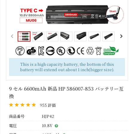
This is a high capacity battery, the bottom of this
battery will extend out about 1 inch(bigger size).
9 セル 6600mAh 新品 HP 586007-853 バッテリー互
換
955 評価
商品番号
HJP42
電圧
10.8V