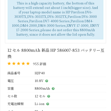
This is a high capacity battery, the bottom of this
battery will extend out about 1 inch(bigger size). And
if your laptop model name is HP Pavilion DV6-
3030TX,DV6-3031TX,DV6-3032TX,Pavilion DV6-3000
Series,Pavilion DV7-4000 Series,Pavilion DM4-
1000,DM4-2000,DM4-3000 Series,ENVY 17-1000, ENVY
17-2000 Series,please do not order this 8800mAh
battery, since it does not allow the lid open fully.
12 セル 8800mAh 新品 HP 586007-853 バッテリー互
換
955 評価
商品番号
HJP40
電圧
10.8V
容量
8800mAh
セル数
12 セル
充電池種類
Li-ion