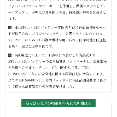
によってパソコンのマザーボードを保護し、保護システムをグレ
ードアップし、手軽に容量を拡大させ、持続使用時間を延長させ
ます。
HP 586007-853
バッテリー交換 の外観に純正品同等モール
ドが採用され、オリジナルバッテリーと同じサイズに作られま
す。カバーにABS+PCの複合素材が用いられ、耐摩耗性も耐圧性
も高く、完全に互換可能です。
純正製造元によって、お客様にお届けした高品質
HP
586007-853
バッテリーの素材品質をコントロールし、生産工程
を最適化させます。そして、CE、ROHS、UL、FCC、
ISO9001/9002などの安全性に関する国際認証に合格するよう、
全ての
HP 586007-853
交換バッテリーは純正品適合基準に基づ
いて様々な品質安全性の検査を受けました。
我々はかなりの喝采を得られた理由は？