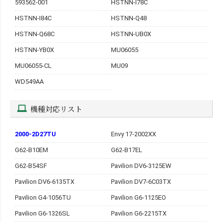
593562-001
HSTNN-I78C
HSTNN-I84C
HSTNN-Q48
HSTNN-Q68C
HSTNN-UB0X
HSTNN-YB0X
MU06055
MU06055-CL
MU09
WD549AA
機種対応リスト
2000-2D27TU
Envy 17-2002XX
G62-B10EM
G62-B17EL
G62-B54SF
Pavilion DV6-3125EW
Pavilion DV6-6135TX
Pavilion DV7-6C03TX
Pavilion G4-1056TU
Pavilion G6-1125EO
Pavilion G6-1326SL
Pavilion G6-2215TX