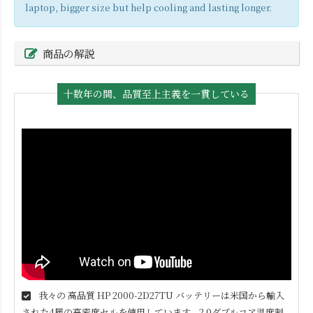
laptop, bigger size but help cooling and lasting longer.
商品の解説
十数年の間、品質至上主義を一貫している
我々の 高品質
HP 2000-2D27TU
バッテリーは米国から輸入
された4層の高密度セルを使用しています。2.0ダブルコア温度制