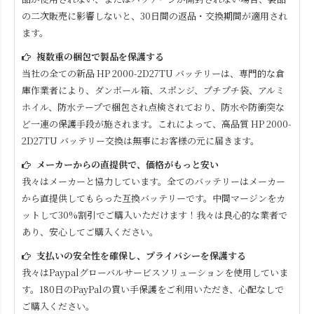
の二次販売に影響しないと、30日間の返品・交換期間が適用され
ます。
複数重の梱包で製品を保護する
当社の全ての新品
HP 2000-2D27TU
バッテリーは、専門的な倉
庫作業者により、ダンボール箱、スポンジ、プチプチ袋、アルミ
ホイル、防水テープで梱包され点検されており、防水や防衝突な
ど一連の保護手段が施されます。これによって、高品質
HP 2000-
2D27TU
バッテリー交換は無事にお客様の元に届きます。
メーカーからの直提供で、価格がもっと安い
我々はメーカーと協力しています。全てのバッテリーはメーカー
から直提供してもらった互換バッテリーです。中間マージンをカ
ットして30%割引でご購入いただけます！我々は良心的な業者で
あり、安心してご購入ください。
支払いの安全性を確保し、プライバシーを保護する
我々はPaypalグローバルサービスソリューションを使用していま
す。180日のPayPalの買い手保護をご利用いただき、心配なしで
ご購入ください。