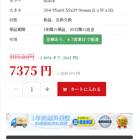
カラー
Black
大きさ
204.95x60.55x39.96mm (L x W x H)
状態
新品、互換交換
保証期間
1年間の保証、30日間の返金
可用
在庫あり。4-7営業日 で配達
10536円
- ( 30% オフ: 3161 円)
7375 円
+ 送料199 円
カートに入れる