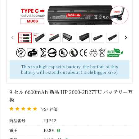
This is a high capacity battery, the bottom of this
battery will extend out about 1 inch(bigger size).
9 セル 6600mAh 新品 HP 2000-2D27TU バッテリー互
換
957 評価
商品番号
HJP42
電圧
10.8V