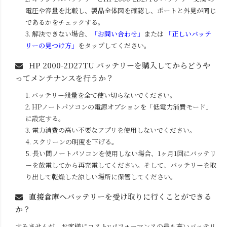
電圧や容量を比較し、製品全体図を確認し、ポートと外見が同じ
であるかをチェックする。
3. 解決できない場合、
「お問い合わせ」
または
「正しいバッテ
リーの見つけ方」
をタップしてください。
HP 2000-2D27TU
バッテリーを購入してからどうや
ってメンテナンスを行うか？
1. バッテリー残量を全て使い切らないでください。
2. HPノートパソコンの電源オプションを「低電力消費モード」
に設定する。
3. 電力消費の高い不要なアプリを使用しないでください。
4. スクリーンの明度を下げる。
5. 長い間ノートパソコンを使用しない場合、1ヶ月1回にバッテリ
ーを放電してから再充電してください。そして、バッテリーを取
り出して乾燥した涼しい場所に保管してください。
直接倉庫へバッテリーを受け取りに行くことができる
か？
すみませんが、お客様にコストvパフォーマンスの最も高いバッテリ