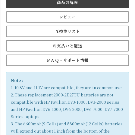
商品の解説
レビュー
互換性リスト
お支払いと配送
ＦＡＱ・サポート情報
Note :
1. 10.8V and 11.1V are compatible, they are in common use.
2. These replacement 2000-2D27TU batteries are not
compatible with HP Pavilion DV3-1000, DV3-2000 series
and HP Pavilion DV6-1000, DV6-2000, DV6-7000, DV7-7000
Series laptops.
3. The 6600mAh(9 Cells) and 8800mAh(12 Cells) batteries
will extend out about 1 inch from the bottom of the