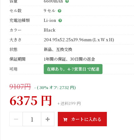
容量
6600mAh
セル数
9 セル
充電池種類
Li-ion
カラー
Black
大きさ
204.95x52.25x39.96mm (L x W x H)
状態
新品、互換交換
保証期間
1年間の保証、30日間の返金
可用
在庫あり。4-7営業日 で配達
9107円
- ( 30% オフ: 2732 円)
6375 円
+ 送料199 円
カートに入れる