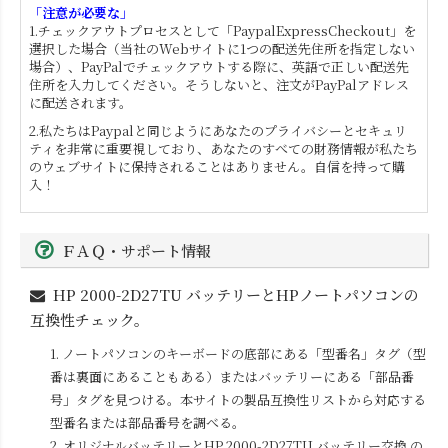
「注意が必要な」
1.チェックアウトプロセスとして「PaypalExpressCheckout」を
選択した場合（当社のWebサイトに1つの配送先住所を指定しない
場合）、PayPalでチェックアウトする際に、英語で正しい配送先
住所を入力してください。そうしないと、注文がPayPalアドレス
に配送されます。
2.私たちはPaypalと同じようにあなたのプライバシーとセキュリ
ティを非常に重要視しており、あなたのすべての財務情報が私たち
のウェブサイトに保持されることはありません。自信を持って購
入！
ＦＡＱ・サポート情報
HP 2000-2D27TU
バッテリーとHPノートパソコンの
互換性チェック。
1. ノートパソコンのキーボードの底部にある「型番名」タグ（型
番は裏面にあることもある）またはバッテリーにある「部品番
号」タグを見つける。本サイトの製品互換性リストから対応する
型番名または部品番号を調べる。
2. オリジナルバッテリーと
HP 2000-2D27TU
バッテリー交換 の