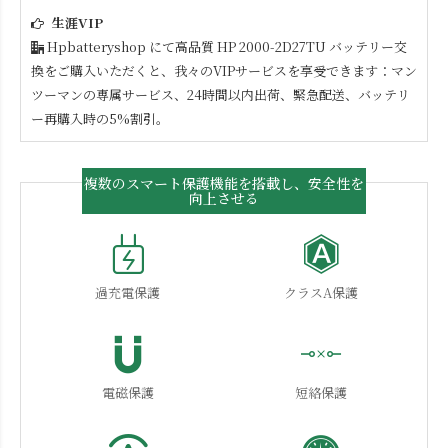
生涯VIP
Hpbatteryshop にて高品質
HP 2000-2D27TU
バッテリー交
換をご購入いただくと、我々のVIPサービスを享受できます：マン
ツーマンの専属サービス、24時間以内出荷、緊急配送、バッテリ
ー再購入時の5%割引。
複数のスマート保護機能を搭載し、安全性を
向上させる
過充電保護
クラスA保護
電磁保護
短絡保護