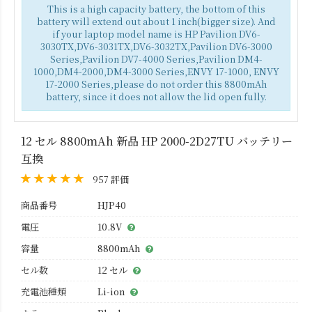
This is a high capacity battery, the bottom of this
battery will extend out about 1 inch(bigger size). And
if your laptop model name is HP Pavilion DV6-
3030TX,DV6-3031TX,DV6-3032TX,Pavilion DV6-3000
Series,Pavilion DV7-4000 Series,Pavilion DM4-
1000,DM4-2000,DM4-3000 Series,ENVY 17-1000, ENVY
17-2000 Series,please do not order this 8800mAh
battery, since it does not allow the lid open fully.
12 セル 8800mAh 新品 HP 2000-2D27TU バッテリー
互換
957 評価
商品番号
HJP40
電圧
10.8V
容量
8800mAh
セル数
12 セル
充電池種類
Li-ion