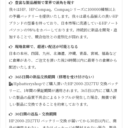
豊富な製品種類で業界で頭角を現す
我々はHP、HP Compaq、Compaqシリーズに100000種類以上
の予備バッテリーを提供いたします。我々は最も品揃えの良いHP
ブランドの型番を持っており、日本市場に流通しているHPノート
パソコンの98％をカバーしております。持続的に新品を開発・追
加することで、競合他社との差別化が図れます。
現地倉庫で、超速い配送が可能となる
日本の本州、四国、九州、北海道、沖縄、青森、宮城、福島など
に倉庫があり、ご注文を頂いた後24時間以内に最寄りの倉庫から
配送いたします。
365日間の新品交換期間（修理を受け付けない）
Hpbatteryshopでご購入頂いた
HP 2000-2D27TU
交換バッテ
リーに、1年間の保証期間が適用されます。365日以内にご購入頂
いた製品の品質不具合によるトラブルが発生した場合、無償で新
しい製品に交換できることを約束しております。
30日間の返品・交換期間
HP 2000-2D27TU
バッテリー交換 が届いてから30日以内に、商
品が使用されない、またはパッケージが開封されない場合、製品