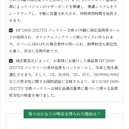
御によってパソコンのマザーボードを保護し、保護システムをグ
レードアップし、手軽に容量を拡大させ、持続使用時間を延長さ
せます。
HP 2000-2D27TU
バッテリー交換 の外観に純正品同等モール
ドが採用され、オリジナルバッテリーと同じサイズに作られま
す。カバーにABS+PCの複合素材が用いられ、耐摩耗性も耐圧性
も高く、完全に互換可能です。
純正製造元によって、お客様にお届けした高品質
HP 2000-
2D27TU
バッテリーの素材品質をコントロールし、生産工程を最
適化させます。そして、CE、ROHS、UL、FCC、ISO9001/9002
などの安全性に関する国際認証に合格するよう、全ての
HP 2000-
2D27TU
交換バッテリーは純正品適合基準に基づいて様々な品質
安全性の検査を受けました。
我々はかなりの喝采を得られた理由は？