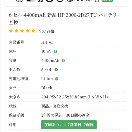
6 セル 4400mAh 新品 HP 2000-2D27TU バッテリー
互換
957 評価
商品番号
HJP41
電圧
10.8V
容量
4400mAh
セル数
6 セル
充電池種類
Li-ion
カラー
Black
大きさ
204.95x52.25x20.85mm (L x W x H)
状態
新品、互換交換
保証期間
1年間の保証、30日間の返金
可用
在庫あり。4-7営業日 で配達