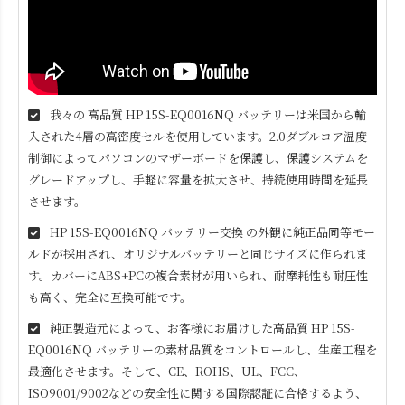
我々の 高品質
HP 15S-EQ0016NQ
バッテリーは米国から輸
入された4層の高密度セルを使用しています。2.0ダブルコア温度
制御によってパソコンのマザーボードを保護し、保護システムを
グレードアップし、手軽に容量を拡大させ、持続使用時間を延長
させます。
HP 15S-EQ0016NQ
バッテリー交換 の外観に純正品同等モー
ルドが採用され、オリジナルバッテリーと同じサイズに作られま
す。カバーにABS+PCの複合素材が用いられ、耐摩耗性も耐圧性
も高く、完全に互換可能です。
純正製造元によって、お客様にお届けした高品質
HP 15S-
EQ0016NQ
バッテリーの素材品質をコントロールし、生産工程を
最適化させます。そして、CE、ROHS、UL、FCC、
ISO9001/9002などの安全性に関する国際認証に合格するよう、