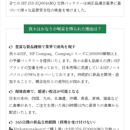
全ての
HP 15S-EQ0016NQ
交換バッテリーは純正品適合基準に基
づいて様々な品質安全性の検査を受けました。
我々はかなりの喝采を得られた理由は？
豊富な製品種類で業界で頭角を現す
我々はHP、HP Compaq、Compaqシリーズに100000種類以上
の予備バッテリーを提供いたします。我々は最も品揃えの良いHP
ブランドの型番を持っており、日本市場に流通しているHPノート
パソコンの98％をカバーしております。持続的に新品を開発・追
加することで、競合他社との差別化が図れます。
現地倉庫で、超速い配送が可能となる
日本の本州、四国、九州、北海道、沖縄、青森、宮城、福島など
に倉庫があり、ご注文を頂いた後24時間以内に最寄りの倉庫から
配送いたします。
365日間の新品交換期間（修理を受け付けない）
Hpbatteryshopでご購入頂いた
HP 15S-EQ0016NQ
交換バッ