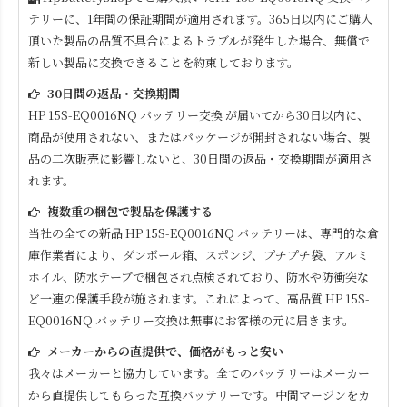
テリーに、1年間の保証期間が適用されます。365日以内にご購入
頂いた製品の品質不具合によるトラブルが発生した場合、無償で
新しい製品に交換できることを約束しております。
30日間の返品・交換期間
HP 15S-EQ0016NQ
バッテリー交換 が届いてから30日以内に、
商品が使用されない、またはパッケージが開封されない場合、製
品の二次販売に影響しないと、30日間の返品・交換期間が適用さ
れます。
複数重の梱包で製品を保護する
当社の全ての新品
HP 15S-EQ0016NQ
バッテリーは、専門的な倉
庫作業者により、ダンボール箱、スポンジ、プチプチ袋、アルミ
ホイル、防水テープで梱包され点検されており、防水や防衝突な
ど一連の保護手段が施されます。これによって、高品質
HP 15S-
EQ0016NQ
バッテリー交換は無事にお客様の元に届きます。
メーカーからの直提供で、価格がもっと安い
我々はメーカーと協力しています。全てのバッテリーはメーカー
から直提供してもらった互換バッテリーです。中間マージンをカ