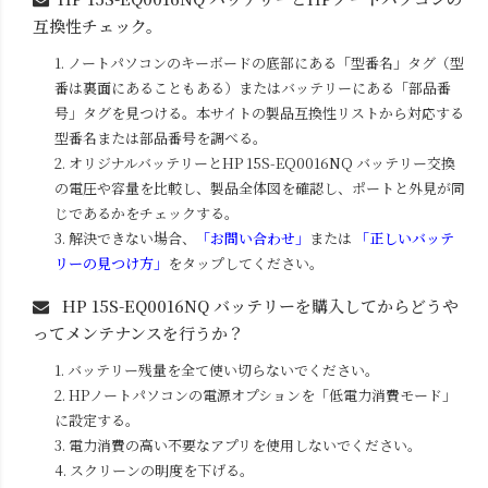
互換性チェック。
1. ノートパソコンのキーボードの底部にある「型番名」タグ（型
番は裏面にあることもある）またはバッテリーにある「部品番
号」タグを見つける。本サイトの製品互換性リストから対応する
型番名または部品番号を調べる。
2. オリジナルバッテリーと
HP 15S-EQ0016NQ
バッテリー交換
の電圧や容量を比較し、製品全体図を確認し、ポートと外見が同
じであるかをチェックする。
3. 解決できない場合、
「お問い合わせ」
または
「正しいバッテ
リーの見つけ方」
をタップしてください。
HP 15S-EQ0016NQ
バッテリーを購入してからどうや
ってメンテナンスを行うか？
1. バッテリー残量を全て使い切らないでください。
2. HPノートパソコンの電源オプションを「低電力消費モード」
に設定する。
3. 電力消費の高い不要なアプリを使用しないでください。
4. スクリーンの明度を下げる。