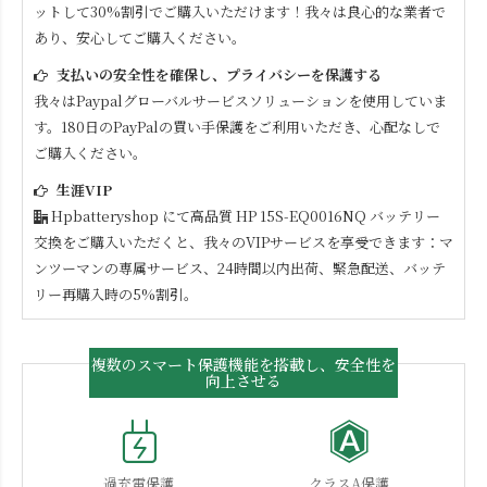
ットして30%割引でご購入いただけます！我々は良心的な業者で
あり、安心してご購入ください。
支払いの安全性を確保し、プライバシーを保護する
我々はPaypalグローバルサービスソリューションを使用していま
す。180日のPayPalの買い手保護をご利用いただき、心配なしで
ご購入ください。
生涯VIP
Hpbatteryshop にて高品質
HP 15S-EQ0016NQ
バッテリー
交換をご購入いただくと、我々のVIPサービスを享受できます：マ
ンツーマンの専属サービス、24時間以内出荷、緊急配送、バッテ
リー再購入時の5%割引。
複数のスマート保護機能を搭載し、安全性を
向上させる
過充電保護
クラスA保護