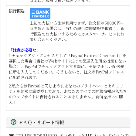
安全に非接触で買い物ができます。
銀行振込
上記の支払い方法が利用できず、注文額が50000円ー
ロを超える場合は、当社の銀行口座情報を取得し、銀
行振込でお支払いするためにカスタマーサービスにお
問い合わせください。
「注意が必要な」
1.チェックアウトプロセスとして「PaypalExpressCheckout」を
選択した場合（当社のWebサイトに1つの配送先住所を指定しない
場合）、PayPalでチェックアウトする際に、英語で正しい配送先
住所を入力してください。そうしないと、注文がPayPalアドレス
に配送されます。
2.私たちはPaypalと同じようにあなたのプライバシーとセキュリ
ティを非常に重要視しており、あなたのすべての財務情報が私たち
のウェブサイトに保持されることはありません。自信を持って購
入！
ＦＡＱ・サポート情報
HP 15S-EQ0016NQ
バッテリーとHPノートパソコンの