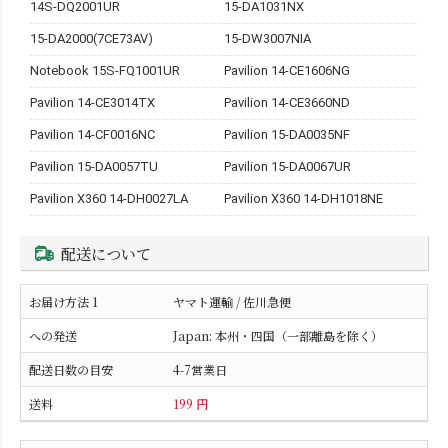
14S-DQ2001UR
15-DA1031NX
15-DA2000(7CE73AV)
15-DW3007NIA
Notebook 15S-FQ1001UR
Pavilion 14-CE1606NG
Pavilion 14-CE3014TX
Pavilion 14-CE3660ND
Pavilion 14-CF0016NC
Pavilion 15-DA0035NF
Pavilion 15-DA0057TU
Pavilion 15-DA0067UR
Pavilion X360 14-DH0027LA
Pavilion X360 14-DH1018NE
配送について
ヤマト運輸 / 佐川急便
Japan: 本州・四国（一部離島を除く）
4-7営業日
199 円