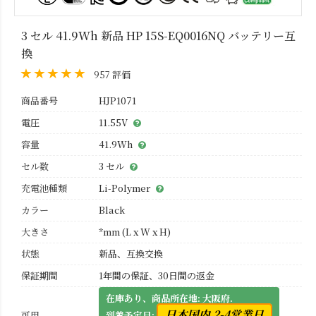
3 セル 41.9Wh 新品 HP 15S-EQ0016NQ バッテリー互
換
957 評価
商品番号
HJP1071
電圧
11.55V
容量
41.9Wh
セル数
3 セル
充電池種類
Li-Polymer
カラー
Black
大きさ
*mm (L x W x H)
状態
新品、互換交換
保証期間
1年間の保証、30日間の返金
在庫あり、商品所在地: 大阪府.
日本国内 2-4営業日
可用
到着予定日: