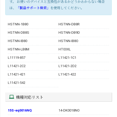
す。 お使いのデバイスと互換性があるかどうかわからない場合
は、
「製品サポート検索」
を使用してください。
HSTNN-1B80
HSTNN-DB8R
HSTNN-DB8S
HSTNN-DB9D
HSTNN-IB80
HSTNN-IB8O
HSTNN-LB8M
HT03XL
L11119-857
L11421-1C1
L11421-2C2
L11421-2D2
L11421-421
L11421-422
L11421-542
機種対応リスト
15S-eq0016NQ
14-DK0018NO