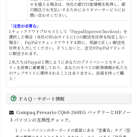
ロを超える場合は、当社の銀行口座情報を取得し、銀
行振込でお支払いするためにカスタマーサービスにお
問い合わせください。
「注意が必要な」
1.チェックアウトプロセスとして「PaypalExpressCheckout」を
選択した場合（当社のWebサイトに1つの配送先住所を指定しない
場合）、PayPalでチェックアウトする際に、英語で正しい配送先
住所を入力してください。そうしないと、注文がPayPalアドレス
に配送されます。
2.私たちはPaypalと同じようにあなたのプライバシーとセキュリ
ティを非常に重要視しており、あなたのすべての財務情報が私たち
のウェブサイトに保持されることはありません。自信を持って購
入！
ＦＡＱ・サポート情報
Compaq Presario CQ60-260EG
バッテリーとHPノー
トパソコンの互換性チェック。
1. ノートパソコンのキーボードの底部にある「型番名」タグ（型