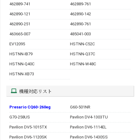
462889-741
462889-761
462890-121
462890-142
462890-251
462890-761
463665-007
485041-003
EV12095
HSTNN-C52C
HSTNN-IB79
HSTNN-Q37C
HSTNN-Q40C
HSTNN-W48C
HSTNN-XB73
機種対応リスト
Presario CQ60-260eg
G60-501NR
G70-258US
Pavilion DV4-1303TU
Pavilion DV5-1015TX
Pavilion DV6-1114EL
Pavilion DV6-1120SK
Pavilion DV6-1430SS