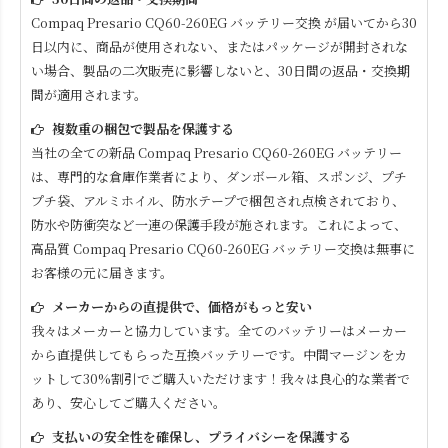
Compaq Presario CQ60-260EG
バッテリー交換 が届いてから30
日以内に、商品が使用されない、またはパッケージが開封されな
い場合、製品の二次販売に影響しないと、30日間の返品・交換期
間が適用されます。
複数重の梱包で製品を保護する
当社の全ての新品
Compaq Presario CQ60-260EG
バッテリー
は、専門的な倉庫作業者により、ダンボール箱、スポンジ、プチ
プチ袋、アルミホイル、防水テープで梱包され点検されており、
防水や防衝突など一連の保護手段が施されます。これによって、
高品質
Compaq Presario CQ60-260EG
バッテリー交換は無事に
お客様の元に届きます。
メーカーからの直提供で、価格がもっと安い
我々はメーカーと協力しています。全てのバッテリーはメーカー
から直提供してもらった互換バッテリーです。中間マージンをカ
ットして30%割引でご購入いただけます！我々は良心的な業者で
あり、安心してご購入ください。
支払いの安全性を確保し、プライバシーを保護する