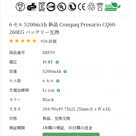
6 セル 5200mAh 新品 Compaq Presario CQ60-
260EG バッテリー互換
958 評価
商品番号
HJP59
電圧
10.8V
容量
5200mAh
セル数
6 セル
充電池種類
Li-ion
カラー
Black
大きさ
204.90x49.75x21.25mm (L x W x H)
状態
新品、互換交換
保証期間
1年間の保証、30日間の返金