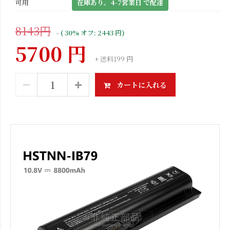
可用
在庫あり。4-7営業日 で配達
8143円
- ( 30% オフ: 2443 円)
5700 円
+ 送料199 円
カートに入れる