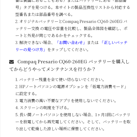
番は裏面にあることもある）またはバッテリーにある「部品番
号」タグを見つける。本サイトの製品互換性リストから対応する
型番名または部品番号を調べる。
2. オリジナルバッテリーと
Compaq Presario CQ60-260EG
バ
ッテリー交換 の電圧や容量を比較し、製品全体図を確認し、ポ
ートと外見が同じであるかをチェックする。
3. 解決できない場合、
「お問い合わせ」
または
「正しいバッテ
リーの見つけ方」
をタップしてください。
Compaq Presario CQ60-260EG
バッテリーを購入し
てからどうやってメンテナンスを行うか？
1. バッテリー残量を全て使い切らないでください。
2. HPノートパソコンの電源オプションを「低電力消費モード」
に設定する。
3. 電力消費の高い不要なアプリを使用しないでください。
4. スクリーンの明度を下げる。
5. 長い間ノートパソコンを使用しない場合、1ヶ月1回にバッテリ
ーを放電してから再充電してください。そして、バッテリーを取
り出して乾燥した涼しい場所に保管してください。