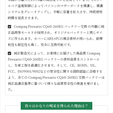
ルコア温度制御によってパソコンのマザーボードを保護し、保護
システムをグレードアップし、手軽に容量を拡大させ、持続使用
時間を延長させます。
Compaq Presario CQ60-260EG
バッテリー交換 の外観に純
正品同等モールドが採用され、オリジナルバッテリーと同じサイ
ズに作られます。カバーにABS+PCの複合素材が用いられ、耐摩
耗性も耐圧性も高く、完全に互換可能です。
純正製造元によって、お客様にお届けした高品質
Compaq
Presario CQ60-260EG
バッテリーの素材品質をコントロール
し、生産工程を最適化させます。そして、CE、ROHS、UL、
FCC、ISO9001/9002などの安全性に関する国際認証に合格する
よう、全ての
Compaq Presario CQ60-260EG
交換バッテリーは
純正品適合基準に基づいて様々な品質安全性の検査を受けまし
た。
我々はかなりの喝采を得られた理由は？