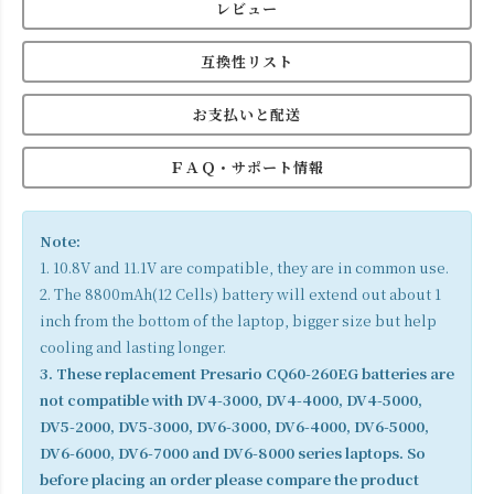
レビュー
互換性リスト
お支払いと配送
ＦＡＱ・サポート情報
Note:
1. 10.8V and 11.1V are compatible, they are in common use.
2. The 8800mAh(12 Cells) battery will extend out about 1
inch from the bottom of the laptop, bigger size but help
cooling and lasting longer.
3. These replacement Presario CQ60-260EG batteries are
not compatible with DV4-3000, DV4-4000, DV4-5000,
DV5-2000, DV5-3000, DV6-3000, DV6-4000, DV6-5000,
DV6-6000, DV6-7000 and DV6-8000 series laptops. So
before placing an order please compare the product