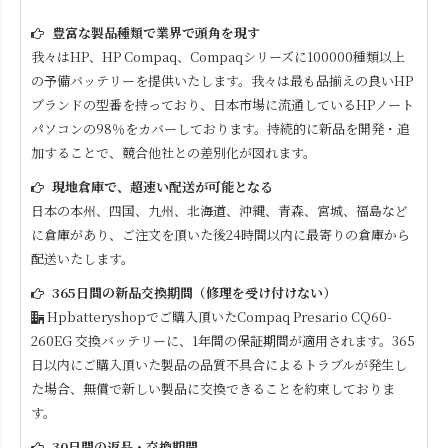
豊富な製品種類で業界で頭角を現す
我々はHP、HP Compaq、Compaqシリーズに100000種類以上
の予備バッテリーを提供いたします。我々は最も品揃えの良いHP
ブランドの型番を持っており、日本市場に流通しているHPノート
パソコンの98％をカバーしております。持続的に新品を開発・追
加することで、競合他社との差別化が図れます。
現地倉庫で、超速い配送が可能となる
日本の本州、四国、九州、北海道、沖縄、青森、宮城、福島など
に倉庫があり、ご注文を頂いた後24時間以内に最寄りの倉庫から
配送いたします。
365日間の新品交換期間（修理を受け付けない）
Hpbatteryshopでご購入頂いた
Compaq Presario CQ60-
260EG
交換バッテリーに、1年間の保証期間が適用されます。365
日以内にご購入頂いた製品の品質不具合によるトラブルが発生し
た場合、無償で新しい製品に交換できることを約束しておりま
す。
30日間の返品・交換期間