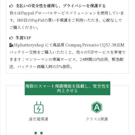
支払いの安全性を確保し、プライバシーを保護する
我々はPaypalグローバルサービスソリューションを使用していま
す。180日のPayPalの買い手保護をご利用いただき、心配なしで
ご購入ください。
生涯VIP
Hpbatteryshop にて高品質
Compaq Presario CQ57-381EM
バッテリー交換をご購入いただくと、我々のVIPサービスを享受で
きます：マンツーマンの専属サービス、24時間以内出荷、緊急配
送、バッテリー再購入時の5%割引。
複数のスマート保護機能を搭載し、安全性を
向上させる
過充電保護
クラスA保護