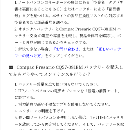
1. ノートパソコンのキーボードの底部にある「型番名」タグ（型
番は裏面にあることもある）またはバッテリーにある「部品番
号」タグを見つける。本サイトの製品互換性リストから対応する
型番名または部品番号を調べる。
2. オリジナルバッテリーと
Compaq Presario CQ57-381EM
バ
ッテリー交換 の電圧や容量を比較し、製品全体図を確認し、ポ
ートと外見が同じであるかをチェックする。
3. 解決できない場合、
「お問い合わせ」
または
「正しいバッテ
リーの見つけ方」
をタップしてください。
Compaq Presario CQ57-381EM
バッテリーを購入し
てからどうやってメンテナンスを行うか？
1. バッテリー残量を全て使い切らないでください。
2. HPノートパソコンの電源オプションを「低電力消費モード」
に設定する。
3. 電力消費の高い不要なアプリを使用しないでください。
4. スクリーンの明度を下げる。
5. 長い間ノートパソコンを使用しない場合、1ヶ月1回にバッテリ
ーを放電してから再充電してください。そして、バッテリーを取