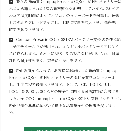
我々の 高品質
Compaq Presario CQ57-381EM
バッテリーは
米国から輸入された4層の高密度セルを使用しています。2.0ダブ
ルコア温度制御によってパソコンのマザーボードを保護し、保護
システムをグレードアップし、手軽に容量を拡大させ、持続使用
時間を延長させます。
Compaq Presario CQ57-381EM
バッテリー交換 の外観に純
正品同等モールドが採用され、オリジナルバッテリーと同じサイ
ズに作られます。カバーにABS+PCの複合素材が用いられ、耐摩
耗性も耐圧性も高く、完全に互換可能です。
純正製造元によって、お客様にお届けした高品質
Compaq
Presario CQ57-381EM
バッテリーの素材品質をコントロール
し、生産工程を最適化させます。そして、CE、ROHS、UL、
FCC、ISO9001/9002などの安全性に関する国際認証に合格する
よう、全ての
Compaq Presario CQ57-381EM
交換バッテリーは
純正品適合基準に基づいて様々な品質安全性の検査を受けまし
た。