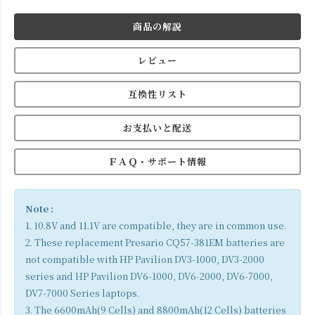
商品の解説
レビュー
互換性リスト
お支払いと配送
ＦＡＱ・サポート情報
Note :
1. 10.8V and 11.1V are compatible, they are in common use.
2. These replacement Presario CQ57-381EM batteries are
not compatible with HP Pavilion DV3-1000, DV3-2000
series and HP Pavilion DV6-1000, DV6-2000, DV6-7000,
DV7-7000 Series laptops.
3. The 6600mAh(9 Cells) and 8800mAh(12 Cells) batteries