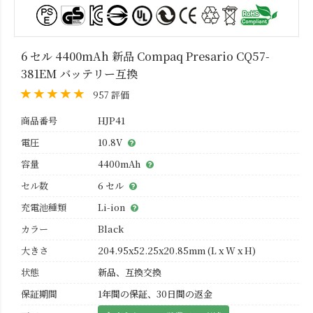
6 セル 4400mAh 新品 Compaq Presario CQ57-
381EM バッテリー互換
957 評価
商品番号
HJP41
電圧
10.8V
容量
4400mAh
セル数
6 セル
充電池種類
Li-ion
カラー
Black
大きさ
204.95x52.25x20.85mm (L x W x H)
状態
新品、互換交換
保証期間
1年間の保証、30日間の返金