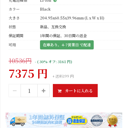
充電池種類
Li-ion
カラー
Black
大きさ
204.95x60.55x39.96mm (L x W x H)
状態
新品、互換交換
保証期間
1年間の保証、30日間の返金
可用
在庫あり。4-7営業日 で配達
10536円
- ( 30% オフ: 3161 円)
7375 円
+ 送料199 円
カートに入れる