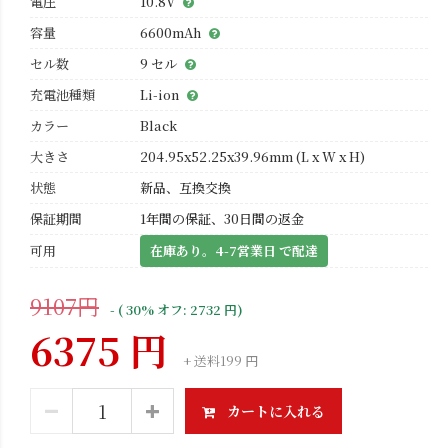
電圧
10.8V
容量
6600mAh
セル数
9 セル
充電池種類
Li-ion
カラー
Black
大きさ
204.95x52.25x39.96mm (L x W x H)
状態
新品、互換交換
保証期間
1年間の保証、30日間の返金
可用
在庫あり。4-7営業日 で配達
9107円
- ( 30% オフ: 2732 円)
6375 円
+ 送料199 円
カートに入れる