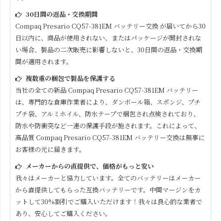
30日間の返品・交換期間
Compaq Presario CQ57-381EM
バッテリー交換 が届いてから30
日以内に、商品が使用されない、またはパッケージが開封されな
い場合、製品の二次販売に影響しないと、30日間の返品・交換期
間が適用されます。
複数重の梱包で製品を保護する
当社の全ての新品
Compaq Presario CQ57-381EM
バッテリー
は、専門的な倉庫作業者により、ダンボール箱、スポンジ、プチ
プチ袋、アルミホイル、防水テープで梱包され点検されており、
防水や防衝突など一連の保護手段が施されます。これによって、
高品質
Compaq Presario CQ57-381EM
バッテリー交換は無事に
お客様の元に届きます。
メーカーからの直提供で、価格がもっと安い
我々はメーカーと協力しています。全てのバッテリーはメーカー
から直提供してもらった互換バッテリーです。中間マージンをカ
ットして30%割引でご購入いただけます！我々は良心的な業者で
あり、安心してご購入ください。