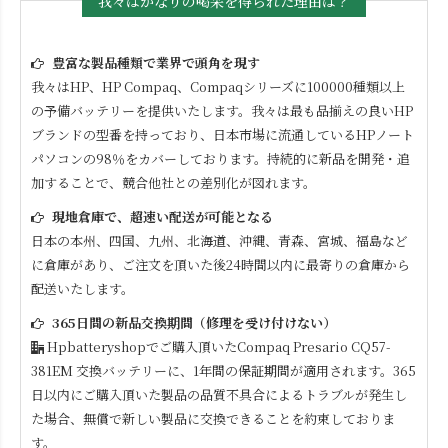
我々はかなりの喝采を得られた理由は？
豊富な製品種類で業界で頭角を現す
我々はHP、HP Compaq、Compaqシリーズに100000種類以上
の予備バッテリーを提供いたします。我々は最も品揃えの良いHP
ブランドの型番を持っており、日本市場に流通しているHPノート
パソコンの98％をカバーしております。持続的に新品を開発・追
加することで、競合他社との差別化が図れます。
現地倉庫で、超速い配送が可能となる
日本の本州、四国、九州、北海道、沖縄、青森、宮城、福島など
に倉庫があり、ご注文を頂いた後24時間以内に最寄りの倉庫から
配送いたします。
365日間の新品交換期間（修理を受け付けない）
Hpbatteryshopでご購入頂いた
Compaq Presario CQ57-
381EM
交換バッテリーに、1年間の保証期間が適用されます。365
日以内にご購入頂いた製品の品質不具合によるトラブルが発生し
た場合、無償で新しい製品に交換できることを約束しておりま
す。