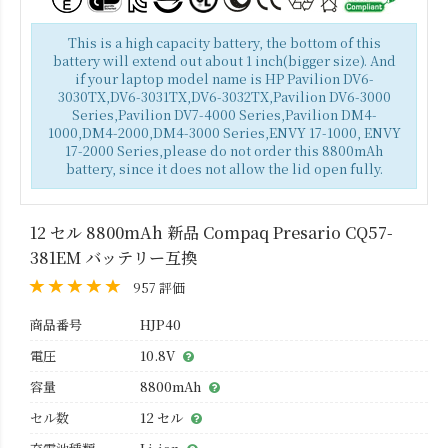
This is a high capacity battery, the bottom of this
battery will extend out about 1 inch(bigger size). And
if your laptop model name is HP Pavilion DV6-
3030TX,DV6-3031TX,DV6-3032TX,Pavilion DV6-3000
Series,Pavilion DV7-4000 Series,Pavilion DM4-
1000,DM4-2000,DM4-3000 Series,ENVY 17-1000, ENVY
17-2000 Series,please do not order this 8800mAh
battery, since it does not allow the lid open fully.
12 セル 8800mAh 新品 Compaq Presario CQ57-
381EM バッテリー互換
957 評価
商品番号
HJP40
電圧
10.8V
容量
8800mAh
セル数
12 セル