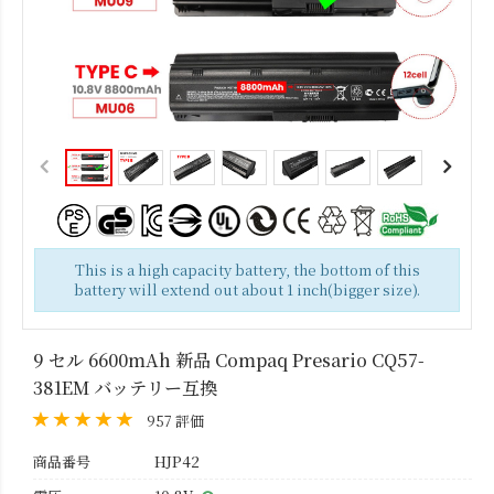
This is a high capacity battery, the bottom of this
battery will extend out about 1 inch(bigger size).
9 セル 6600mAh 新品 Compaq Presario CQ57-
381EM バッテリー互換
957 評価
商品番号
HJP42