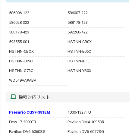
586006-122
586007-222
586028-322
588178-123
588178-423
592260-422
593555-001
HSTNN-CB0X
HSTNN-CBOX
HSTNN-E06C
HSTNN-E09C
HSTNN-IB1E
HSTNN-Q73C
HSTNN-YB0X
WD549AA#ABA
機種対応リスト
Presario CQ57-381EM
1000-1327TU
Envy 17-2000ER
Pavilion DM4-1095BR
Pavilion DV6-6060SS
Pavilion DV6-6077SG